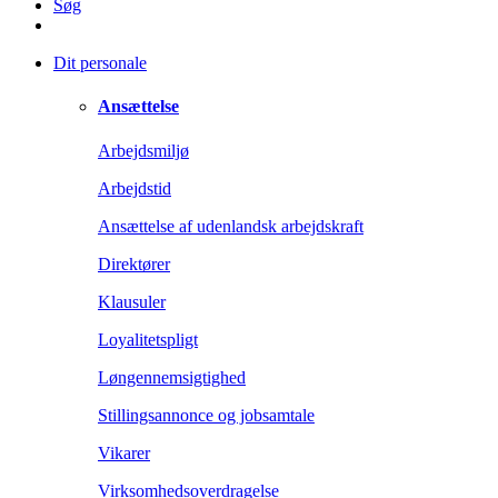
Søg
Dit personale
Ansættelse
Arbejdsmiljø
Arbejdstid
Ansættelse af udenlandsk arbejdskraft
Direktører
Klausuler
Loyalitetspligt
Løngennemsigtighed
Stillingsannonce og jobsamtale
Vikarer
Virksomhedsoverdragelse