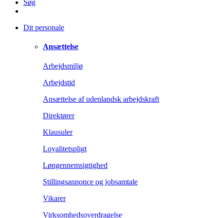
Søg
Dit personale
Ansættelse
Arbejdsmiljø
Arbejdstid
Ansættelse af udenlandsk arbejdskraft
Direktører
Klausuler
Loyalitetspligt
Løngennemsigtighed
Stillingsannonce og jobsamtale
Vikarer
Virksomhedsoverdragelse