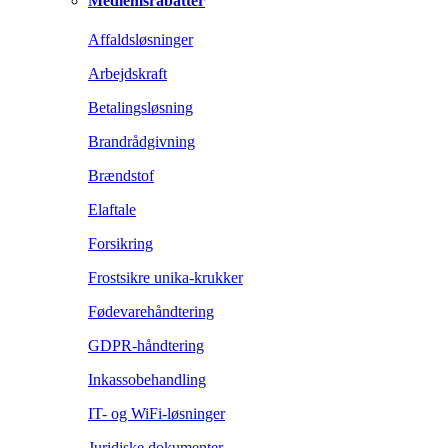
Medlemsrabatter
Affaldsløsninger
Arbejdskraft
Betalingsløsning
Brandrådgivning
Brændstof
Elaftale
Forsikring
Frostsikre unika-krukker
Fødevarehåndtering
GDPR-håndtering
Inkassobehandling
IT- og WiFi-løsninger
Juridiske dokumenter