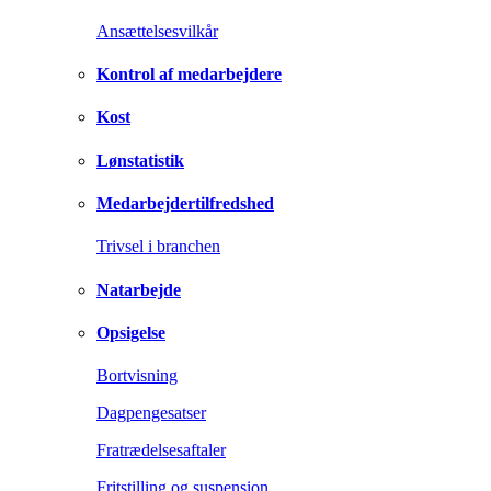
Ansættelsesvilkår
Kontrol af medarbejdere
Kost
Lønstatistik
Medarbejdertilfredshed
Trivsel i branchen
Natarbejde
Opsigelse
Bortvisning
Dagpengesatser
Fratrædelsesaftaler
Fritstilling og suspension