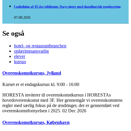
I anledning af 45-års jubilæum: Stays sigter mod skandinavisk topplacering
07-08-2026
Se også
hotel- og restaurantbranchen
oplæringsansvarlig
elever
kursus
Overenskomstkursus, Jylland
Kurset er et endagskursus kl. 9:00 - 16:00
HORESTA inviterer til overenskomstkursus i HORESTAs
hovedoverenskomst med 3F. Her gennemgår vi overenskomstens
regler med særlig fokus på de ændringer, der er gennemført ved
overenskomstfornyelsen i 2025.
02 Dec 2026
Overenskomstkursus, København