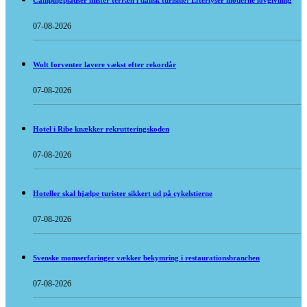
Campingpladser mister terræn i dansk turisme: Efterlyser moderne lovgivning
07-08-2026
Wolt forventer lavere vækst efter rekordår
07-08-2026
Hotel i Ribe knækker rekrutteringskoden
07-08-2026
Hoteller skal hjælpe turister sikkert ud på cykelstierne
07-08-2026
Svenske momserfaringer vækker bekymring i restaurationsbranchen
07-08-2026