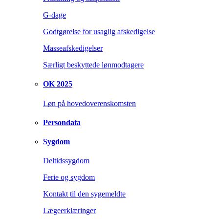
G-dage
Godtgørelse for usaglig afskedigelse
Masseafskedigelser
Særligt beskyttede lønmodtagere
OK 2025
Løn på hovedoverenskomsten
Persondata
Sygdom
Deltidssygdom
Ferie og sygdom
Kontakt til den sygemeldte
Lægeerklæringer