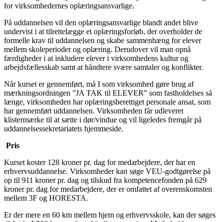
for virksomhedernes oplæringsansvarlige.
På uddannelsen vil den oplæringsansvarlige blandt andet blive
undervist i at tilrettelægge et oplæringsforløb, der overholder de
formelle krav til uddannelsen og skabe sammenhæng for elever
mellem skoleperioder og oplæring. Derudover vil man opnå
færdigheder i at inkludere elever i virksomhedens kultur og
arbejdsfællesskab samt at håndtere svære samtaler og konflikter.
Når kurset er gennemført, må I som virksomhed gøre brug af
mærkningsordningen ”JA TAK til ELEVER” som fastholdelses så
længe, virksomheden har oplæringsberettiget personale ansat, som
har gennemført uddannelsen. Virksomheden får udleveret
klistermærke til at sætte i dør/vindue og vil ligeledes fremgår på
uddannelsessekretariatets hjemmeside.
Pris
Kurset koster 128 kroner pr. dag for medarbejdere, der har en
erhvervsuddannelse. Virksomheder kan søge VEU-godtgørelse på
op til 911 kroner pr. dag og tilskud fra kompetencefonden på 629
kroner pr. dag for medarbejdere, der er omfattet af overenskomsten
mellem 3F og HORESTA.
Er der mere en 60 km mellem hjem og erhvervsskole, kan der søges