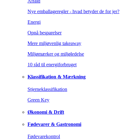
Affald
Nye emballageregler - hvad betyder de for jer?
Energi
Opnå besparelser
Mere miljøvenlig takeaway
Miljømærker og miljøledelse
10 råd til energiforbruget
Klassifikation & Mærkning
Stjerneklassifikation
Green Key
Økonomi & Drift
Fødevarer & Gastronomi
Fødevarekontrol