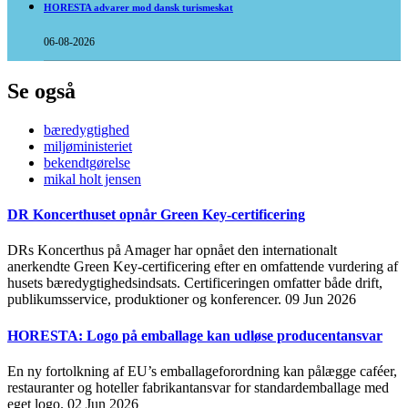
HORESTA advarer mod dansk turismeskat
06-08-2026
Se også
bæredygtighed
miljøministeriet
bekendtgørelse
mikal holt jensen
DR Koncerthuset opnår Green Key-certificering
DRs Koncerthus på Amager har opnået den internationalt
anerkendte Green Key-certificering efter en omfattende vurdering af
husets bæredygtighedsindsats. Certificeringen omfatter både drift,
publikumsservice, produktioner og konferencer.
09 Jun 2026
HORESTA: Logo på emballage kan udløse producentansvar
En ny fortolkning af EU’s emballageforordning kan pålægge caféer,
restauranter og hoteller fabrikantansvar for standardemballage med
eget logo.
02 Jun 2026