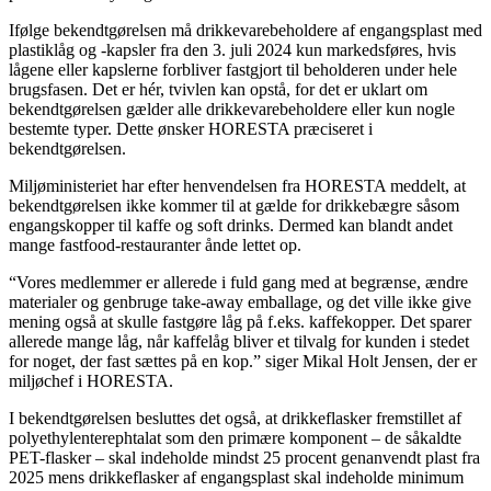
Ifølge bekendtgørelsen må drikkevarebeholdere af engangsplast med
plastiklåg og -kapsler fra den 3. juli 2024 kun markedsføres, hvis
lågene eller kapslerne forbliver fastgjort til beholderen under hele
brugsfasen. Det er hér, tvivlen kan opstå, for det er uklart om
bekendtgørelsen gælder alle drikkevarebeholdere eller kun nogle
bestemte typer. Dette ønsker HORESTA præciseret i
bekendtgørelsen.
Miljøministeriet har efter henvendelsen fra HORESTA meddelt, at
bekendtgørelsen ikke kommer til at gælde for drikkebægre såsom
engangskopper til kaffe og soft drinks. Dermed kan blandt andet
mange fastfood-restauranter ånde lettet op.
“Vores medlemmer er allerede i fuld gang med at begrænse, ændre
materialer og genbruge take-away emballage, og det ville ikke give
mening også at skulle fastgøre låg på f.eks. kaffekopper. Det sparer
allerede mange låg, når kaffelåg bliver et tilvalg for kunden i stedet
for noget, der fast sættes på en kop.” siger Mikal Holt Jensen, der er
miljøchef i HORESTA.
I bekendtgørelsen besluttes det også, at drikkeflasker fremstillet af
polyethylenterephtalat som den primære komponent – de såkaldte
PET-flasker – skal indeholde mindst 25 procent genanvendt plast fra
2025 mens drikkeflasker af engangsplast skal indeholde minimum