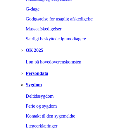
G-dage
Godtgørelse for usaglig afskedigelse
Masseafskedigelser
Særligt beskyttede lønmodtagere
OK 2025
Løn på hovedoverenskomsten
Persondata
Sygdom
Deltidssygdom
Ferie og sygdom
Kontakt til den sygemeldte
Lægeerklæringer