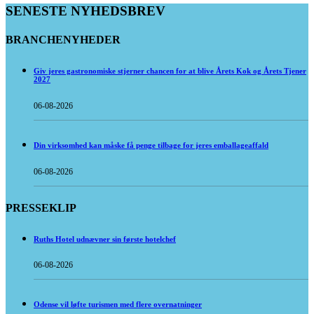
SENESTE NYHEDSBREV
BRANCHENYHEDER
Giv jeres gastronomiske stjerner chancen for at blive Årets Kok og Årets Tjener
2027
06-08-2026
Din virksomhed kan måske få penge tilbage for jeres emballageaffald
06-08-2026
PRESSEKLIP
Ruths Hotel udnævner sin første hotelchef
06-08-2026
Odense vil løfte turismen med flere overnatninger