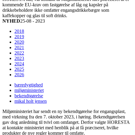
kommende EU-krav om fastgørelse af låg og kapsler på
drikkebeholdere ikke omfatter engangsdrikkebægre som
kaffekopper og glas til soft drinks.
NYHED
25-08 - 2023
2018
2019
2020
2021
2022
2023
2024
2025
2026
bæredygtighed
miljøministeriet
bekendtgørelse
mikal holt jensen
Miljøministeriet har sendt en ny bekendtgørelse for engangsplast,
med virkning fra den 7. oktober 2023, i høring. Bekendtgørelsen
gav dog anledning til tvivl om omfanget. Derfor valgte HORESTA
at kontakte ministeriet med henblik på at få præciseret, hvilke
produkter de nye regler kommer til omfatte.