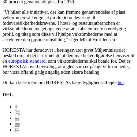
30 procent genanvendt plast fra 2030.
“Vi hilser alle initiativer, der kan fremme genanvendelse af plast
velkommen så længe, at produkterne lever og til
fødevaresikkerhedskravene. I hotel- og restaurantbranchen er
virksomhederne meget optagede af at skabe en mere bæredygtig
profil, og tiltag som disse vil hjælpe virksomhederne med at
accelerere den grønne omstilling,” siger Mikal Holt Jensen.
HORESTA har derudover i høringssvaret givet Miljøministeriet
besked om, at det er urimeligt, at den nye bekendtgørelse henviser til
en
europæisk standard
, som virksomhederne skal betale for. Det er
HORESTAs overbevisning, at regler, som er pålagt virksomheder,
bør være offentlig tilgængelig uden ekstra betaling.
Du kan læse mere om HORESTAs bæredygtighedsarbejde
her
.
DEL