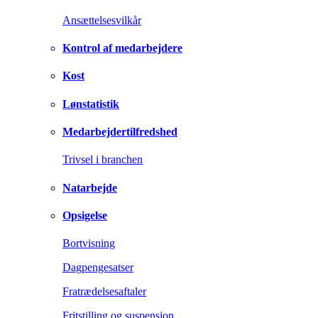
Ansættelsesvilkår
Kontrol af medarbejdere
Kost
Lønstatistik
Medarbejdertilfredshed
Trivsel i branchen
Natarbejde
Opsigelse
Bortvisning
Dagpengesatser
Fratrædelsesaftaler
Fritstilling og suspension