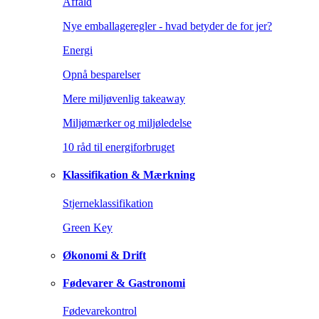
Affald
Nye emballageregler - hvad betyder de for jer?
Energi
Opnå besparelser
Mere miljøvenlig takeaway
Miljømærker og miljøledelse
10 råd til energiforbruget
Klassifikation & Mærkning
Stjerneklassifikation
Green Key
Økonomi & Drift
Fødevarer & Gastronomi
Fødevarekontrol