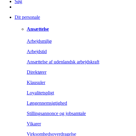
Søg
Dit personale
Ansættelse
Arbejdsmiljø
Arbejdstid
Ansættelse af udenlandsk arbejdskraft
Direktører
Klausuler
Loyalitetspligt
Løngennemsigtighed
Stillingsannonce og jobsamtale
Vikarer
Virksomhedsoverdragelse