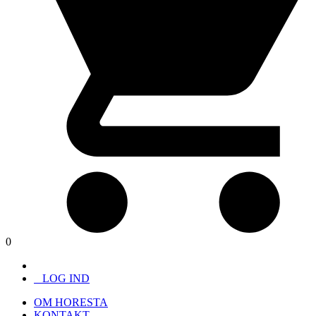
0
LOG IND
OM HORESTA
KONTAKT