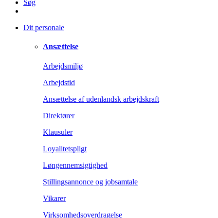
Søg
Dit personale
Ansættelse
Arbejdsmiljø
Arbejdstid
Ansættelse af udenlandsk arbejdskraft
Direktører
Klausuler
Loyalitetspligt
Løngennemsigtighed
Stillingsannonce og jobsamtale
Vikarer
Virksomhedsoverdragelse