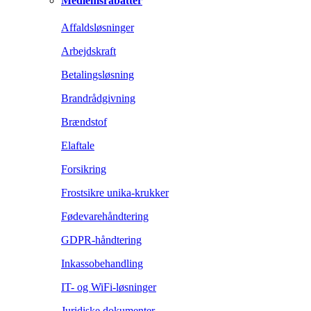
Medlemsrabatter
Affaldsløsninger
Arbejdskraft
Betalingsløsning
Brandrådgivning
Brændstof
Elaftale
Forsikring
Frostsikre unika-krukker
Fødevarehåndtering
GDPR-håndtering
Inkassobehandling
IT- og WiFi-løsninger
Juridiske dokumenter