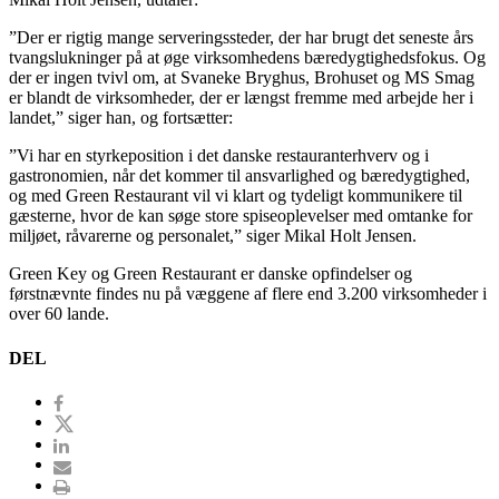
”Der er rigtig mange serveringssteder, der har brugt det seneste års
tvangslukninger på at øge virksomhedens bæredygtighedsfokus. Og
der er ingen tvivl om, at Svaneke Bryghus, Brohuset og MS Smag
er blandt de virksomheder, der er længst fremme med arbejde her i
landet,” siger han, og fortsætter:
”Vi har en styrkeposition i det danske restauranterhverv og i
gastronomien, når det kommer til ansvarlighed og bæredygtighed,
og med Green Restaurant vil vi klart og tydeligt kommunikere til
gæsterne, hvor de kan søge store spiseoplevelser med omtanke for
miljøet, råvarerne og personalet,” siger Mikal Holt Jensen.
Green Key og Green Restaurant er danske opfindelser og
førstnævnte findes nu på væggene af flere end 3.200 virksomheder i
over 60 lande.
DEL