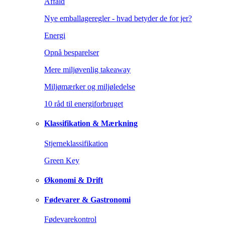
Affald
Nye emballageregler - hvad betyder de for jer?
Energi
Opnå besparelser
Mere miljøvenlig takeaway
Miljømærker og miljøledelse
10 råd til energiforbruget
Klassifikation & Mærkning
Stjerneklassifikation
Green Key
Økonomi & Drift
Fødevarer & Gastronomi
Fødevarekontrol