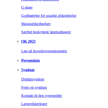
G-dage
Godtgørelse for usaglig afskedigelse
Masseafskedigelser
Særligt beskyttede lønmodtagere
OK 2025
Løn på hovedoverenskomsten
Persondata
Sygdom
Deltidssygdom
Ferie og sygdom
Kontakt til den sygemeldte
Lægeerklæringer