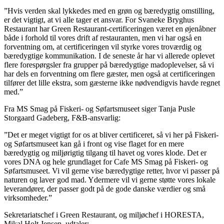
”Hvis verden skal lykkedes med en grøn og bæredygtig omstilling,
er det vigtigt, at vi alle tager et ansvar. For Svaneke Bryghus
Restaurant har Green Restaurant-certificeringen været en øjenåbner
både i forhold til vores drift af restauranten, men vi har også en
forventning om, at certificeringen vil styrke vores troværdig og
bæredygtige kommunikation. I de seneste år har vi allerede oplevet
flere forespørgsler fra grupper på bæredygtige madoplevelser, så vi
har dels en forventning om flere gæster, men også at certificeringen
tilfører det lille ekstra, som gæsterne ikke nødvendigvis havde regnet
med.”
Fra MS Smag på Fiskeri- og Søfartsmuseet siger Tanja Pusle
Storgaard Gadeberg, F&B-ansvarlig:
”Det er meget vigtigt for os at bliver certificeret, så vi her på Fiskeri-
og Søfartsmuseet kan gå i front og vise flaget for en mere
bæredygtig og miljørigtig tilgang til havet og vores klode. Det er
vores DNA og hele grundlaget for Cafe MS Smag på Fiskeri- og
Søfartsmuseet. Vi vil gerne vise bæredygtige retter, hvor vi passer på
naturen og laver god mad. Ydermere vil vi gerne støtte vores lokale
leverandører, der passer godt på de gode danske værdier og små
virksomheder.”
Sekretariatschef i Green Restaurant, og miljøchef i HORESTA,
Mikal Holt Jensen, udtaler: