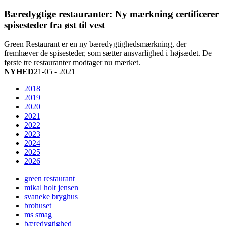
Bæredygtige restauranter: Ny mærkning certificerer
spisesteder fra øst til vest
Green Restaurant er en ny bæredygtighedsmærkning, der
fremhæver de spisesteder, som sætter ansvarlighed i højsædet. De
første tre restauranter modtager nu mærket.
NYHED
21-05 - 2021
2018
2019
2020
2021
2022
2023
2024
2025
2026
green restaurant
mikal holt jensen
svaneke bryghus
brohuset
ms smag
bæredygtighed