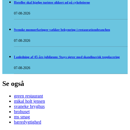
Hoteller skal hjælpe turister sikkert ud på cykelstierne
07-08-2026
Svenske momserfaringer vækker bekymring i restaurationsbranchen
07-08-2026
I anledning af 45-års jubilæum: Stays sigter mod skandinavisk topplacering
07-08-2026
Se også
green restaurant
mikal holt jensen
svaneke bryghus
brohuset
ms smag
bæredygtighed