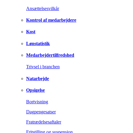
Ansættelsesvilkår
Kontrol af medarbejdere
Kost
Lønstatistik
Medarbejdertilfredshed
Trivsel i branchen
Natarbejde
Opsigelse
Bortvisning
Dagpengesatser
Fratrædelsesaftaler
Fritstilling og suspension