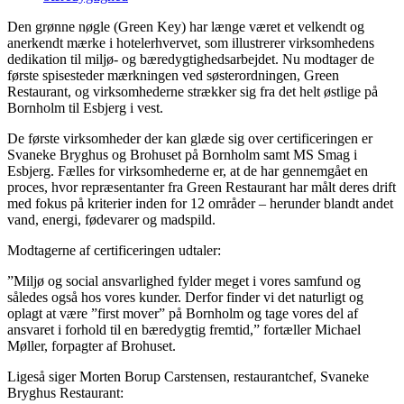
Den grønne nøgle (Green Key) har længe været et velkendt og
anerkendt mærke i hotelerhvervet, som illustrerer virksomhedens
dedikation til miljø- og bæredygtighedsarbejdet. Nu modtager de
første spisesteder mærkningen ved søsterordningen, Green
Restaurant, og virksomhederne strækker sig fra det helt østlige på
Bornholm til Esbjerg i vest.
De første virksomheder der kan glæde sig over certificeringen er
Svaneke Bryghus og Brohuset på Bornholm samt MS Smag i
Esbjerg. Fælles for virksomhederne er, at de har gennemgået en
proces, hvor repræsentanter fra Green Restaurant har målt deres drift
med fokus på kriterier inden for 12 områder – herunder blandt andet
vand, energi, fødevarer og madspild.
Modtagerne af certificeringen udtaler:
”Miljø og social ansvarlighed fylder meget i vores samfund og
således også hos vores kunder. Derfor finder vi det naturligt og
oplagt at være ”first mover” på Bornholm og tage vores del af
ansvaret i forhold til en bæredygtig fremtid,” fortæller Michael
Møller, forpagter af Brohuset.
Ligeså siger Morten Borup Carstensen, restaurantchef, Svaneke
Bryghus Restaurant: