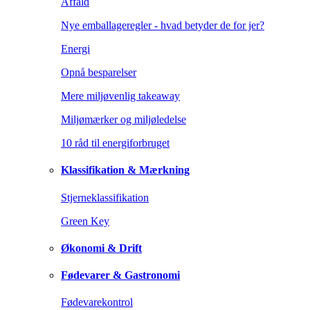
Affald
Nye emballageregler - hvad betyder de for jer?
Energi
Opnå besparelser
Mere miljøvenlig takeaway
Miljømærker og miljøledelse
10 råd til energiforbruget
Klassifikation & Mærkning
Stjerneklassifikation
Green Key
Økonomi & Drift
Fødevarer & Gastronomi
Fødevarekontrol