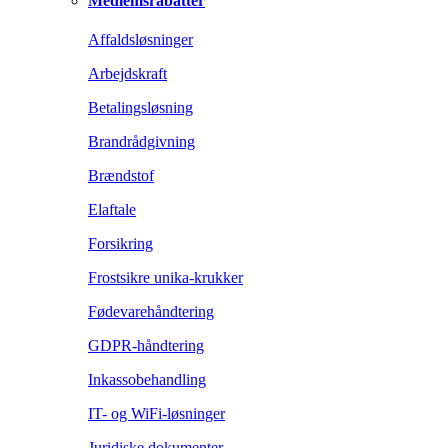
Medlemsrabatter
Affaldsløsninger
Arbejdskraft
Betalingsløsning
Brandrådgivning
Brændstof
Elaftale
Forsikring
Frostsikre unika-krukker
Fødevarehåndtering
GDPR-håndtering
Inkassobehandling
IT- og WiFi-løsninger
Juridiske dokumenter