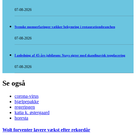
07-08-2026
Svenske momserfaringer vækker bekymring i restaurationsbranchen
07-08-2026
I anledning af 45-års jubilæum: Stays sigter mod skandinavisk topplacering
07-08-2026
Se også
corona-virus
hjælpepakke
regeringen
katia k. østergaard
horesta
Wolt forventer lavere vækst efter rekordår