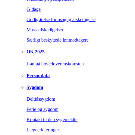
G-dage
Godtgørelse for usaglig afskedigelse
Masseafskedigelser
Særligt beskyttede lønmodtagere
OK 2025
Løn på hovedoverenskomsten
Persondata
Sygdom
Deltidssygdom
Ferie og sygdom
Kontakt til den sygemeldte
Lægeerklæringer