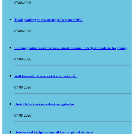
07-08-2026
Tivoli planlægger investeringer frem mod 2030
07-08-2026
Campingpladser mister terræn i dansk turisme: Efterlyser moderne lovgivning
07-08-2026
Wolt forventer lavere vækst efter rekordår
07-08-2026
Hotel i Ribe knækker rekrutteringskoden
07-08-2026
Hoteller skal hjælpe turister sikkert ud på cykelstierne