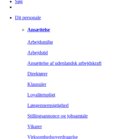
Søg
Dit personale
Ansættelse
Arbejdsmiljø
Arbejdstid
Ansættelse af udenlandsk arbejdskraft
Direktører
Klausuler
Loyalitetspligt
Løngennemsigtighed
Stillingsannonce og jobsamtale
Vikarer
Virksomhedsoverdragelse