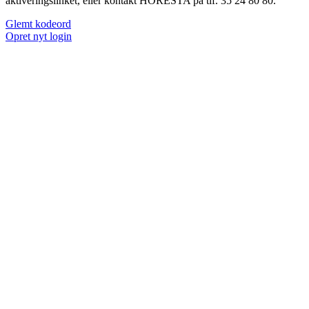
aktiveringslinket, eller kontakt HORESTA på tlf. 35 24 80 80.
Glemt kodeord
Opret nyt login