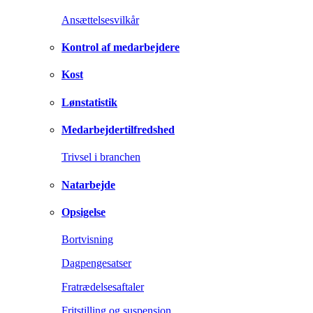
Ansættelsesvilkår
Kontrol af medarbejdere
Kost
Lønstatistik
Medarbejdertilfredshed
Trivsel i branchen
Natarbejde
Opsigelse
Bortvisning
Dagpengesatser
Fratrædelsesaftaler
Fritstilling og suspension