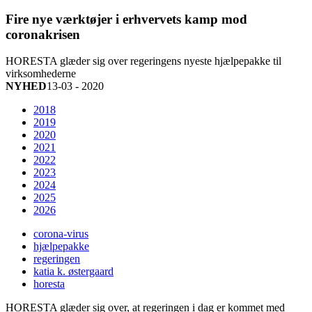
Fire nye værktøjer i erhvervets kamp mod
coronakrisen
HORESTA glæder sig over regeringens nyeste hjælpepakke til
virksomhederne
NYHED
13-03 - 2020
2018
2019
2020
2021
2022
2023
2024
2025
2026
corona-virus
hjælpepakke
regeringen
katia k. østergaard
horesta
HORESTA glæder sig over, at regeringen i dag er kommet med