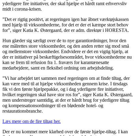
yderligere fire initiativer, der skal hjælpe et hårdt ramt erhvervsliv
midt i corona-krisen.
”Det er rigtig positivt, at regeringen igen har åbnet værktøjskassen
med hjælp til virksomhederne, for det er der et kæmpe stort behov
for”, siger Katia K. Østergaard, der er adm. direktør i HORESTA.
Hun glæder sig særligt over de to nye garantiordninger, hvor den
ene målrettes store virksomheder, og den anden retter sig mod små
og mellemstore virksomheder. Endvidere er det en vigtig hjælp, at
der er initiativer på beskæftigelsesområdet, hvor virksomhederne nu
kan se frem til refusion fra 1. fraværs for karantænesatte
medarbejdere, samt en fleksibel ordning om arbejdsdeling.
”Vi har arbejdet tæt sammen med regeringen om at finde tiltag, der
kan være med til at hjælpe virksomheden gennem krise. I tirsdags
fik vi den første hjælpepakke, og i dag yderligere fire initiativer,
hvilket regeringen skal have stor ros for”, siger Katia K. Østergaard,
men understreger samtidig, at der er hårdt brug for yderligere tiltag
og kompensationsordninger til en blødende hotel- og
restaurationsbranche.
Læs mere om de fire tiltag her.
Der er nu kommet mere klarhed over de første hjælpe-tiltag. I kan