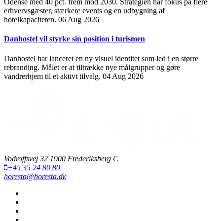
Odense med 40 pct. frem mod 2030. Strategien har fokus på flere
erhvervsgæster, stærkere events og en udbygning af
hotelkapaciteten.
06 Aug 2026
Danhostel vil styrke sin position i turismen
Danhostel har lanceret en ny visuel identitet som led i en større
rebranding. Målet er at tiltrække nye målgrupper og gøre
vandrerhjem til et aktivt tilvalg.
04 Aug 2026
Vodroffsvej 32 1900 Frederiksberg C
+45 35 24 80 80
horesta@horesta.dk