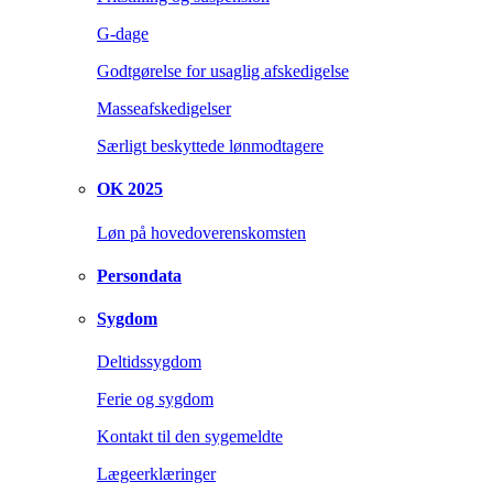
G-dage
Godtgørelse for usaglig afskedigelse
Masseafskedigelser
Særligt beskyttede lønmodtagere
OK 2025
Løn på hovedoverenskomsten
Persondata
Sygdom
Deltidssygdom
Ferie og sygdom
Kontakt til den sygemeldte
Lægeerklæringer