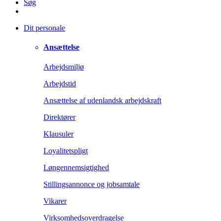
Søg
Dit personale
Ansættelse
Arbejdsmiljø
Arbejdstid
Ansættelse af udenlandsk arbejdskraft
Direktører
Klausuler
Loyalitetspligt
Løngennemsigtighed
Stillingsannonce og jobsamtale
Vikarer
Virksomhedsoverdragelse