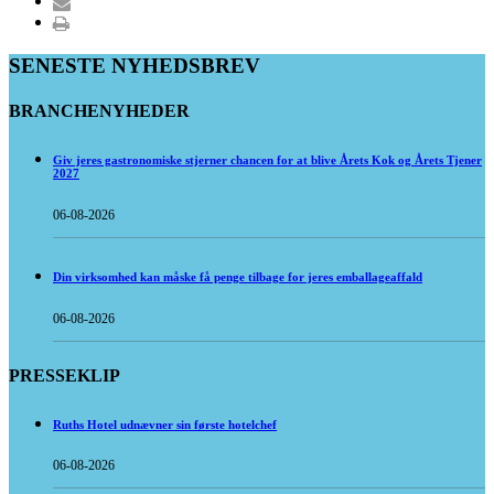
SENESTE NYHEDSBREV
BRANCHENYHEDER
Giv jeres gastronomiske stjerner chancen for at blive Årets Kok og Årets Tjener
2027
06-08-2026
Din virksomhed kan måske få penge tilbage for jeres emballageaffald
06-08-2026
PRESSEKLIP
Ruths Hotel udnævner sin første hotelchef
06-08-2026