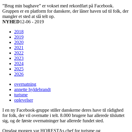
”Brug min baghave” er vokset med rekordfart på Facebook.
Gruppen er en platform for danskere, der låner haven ud til folk, der
mangler et sted at slå telt op.
NYHED
12-06 - 2019
2018
2019
2020
2021
2022
2023
2024
2025
2026
overnatning
annette hyldebrandt
turisme
oplevelser
I en ny Facebook-gruppe stiller danskerne deres have til rådighed
for folk, der vil overnatte i telt. 8.000 brugere har allerede tilsluttet
sig, og de første overnatninger har allerede fundet sted.
Onsdag morgen var HORESTAs chef for turisme og