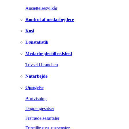
Ansættelsesvilkår
Kontrol af medarbejdere
Kost
Lønstatistik
Medarbejdertilfredshed
Trivsel i branchen
Natarbejde
Opsigelse
Bortvisning
Dagpengesatser
Fratrædelsesaftaler
Fritstilling og suspension