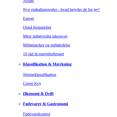
Affald
Nye emballageregler - hvad betyder de for jer?
Energi
Opnå besparelser
Mere miljøvenlig takeaway
Miljømærker og miljøledelse
10 råd til energiforbruget
Klassifikation & Mærkning
Stjerneklassifikation
Green Key
Økonomi & Drift
Fødevarer & Gastronomi
Fødevarekontrol