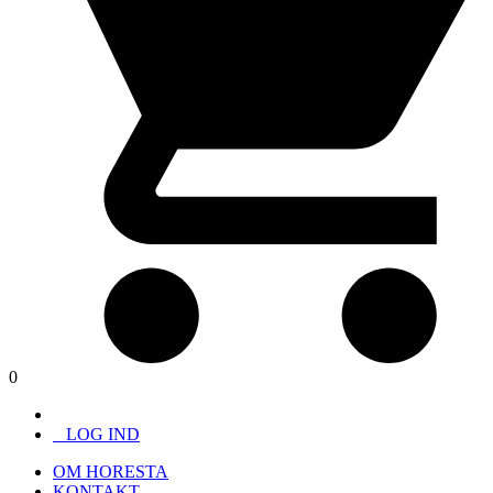
0
LOG IND
OM HORESTA
KONTAKT