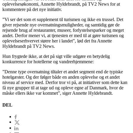
oplevelsesøkonomi, Annette Hyldebrandt, på TV2 News for at
kommentere på det nye initiativ.
”Vi ser det som et supplement til turismen og ikke en trussel. Det
giver rejsende nye overnatningsmuligheder, og samtidig gør de
rejsende brug af restauranter, museer, forlystelsesparker og meget
andet. Derfor mener vi, at tjenesten er med til at gøre turismen og
oplevelseserhvervet større her i landet”, lød det fra Annette
Hyldebrandt på TV2 News.
Hun frygtede ikke, at det på sigt ville udgøre en betydelig
konkurrence for hotellerne og vandrerhjemmene:
”Denne type overnatning tiltaler et andet segment end de typiske
hotelgæster. Og der følger både en anden oplevelse og et andet
niveau af service med. Derfor tror vi på, at initiativer som dette kan
få nye grupper til at tage ud og opleve egne af Danmark, hvor de
måske ellers ikke var kommet”, siger Annette Hyldebrandt.
DEL