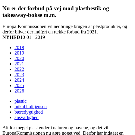
Nu er der forbud på vej mod plastbestik og
takeaway-bokse m.m.
Europa-Kommissionen vil nedbringe brugen af plastprodukter, og
derfor bliver der indført en række forbud fra 2021.
NYHED
10-01 - 2019
2018
2019
2020
2021
2022
2023
2024
2025
2026
plastic
mikal holt jensen
bæredygtighed
ansvarlighed
Alt for meget plast ender i naturen og havene, og det vil
EuropaKommissionen nu gøre noget ved. Derfor har indgået en