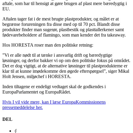
aftale, som har til hensigt at gøre brugen af plast mere bæredygtig i
EU.
Aftalen tager fat i de mest brugte plastprodukter, og målet er at
begrænse forureningen fra disse med op til 70 pct. Blandt disse
produkter finder man sugerør, plastbestik og plasttallerkener samt
fødevarebeholdere af flamingo, som man kender det fra takeaway.
Hos HORESTA roser man den politiske retning:
”Vi er alle nødt til at tænke i ansvarlig drift og bæredygtige
løsninger, og derfor bakker vi op om den politiske fokus på området.
Det er dog vigtigt, at de alternative løsninger til plastprodukterne er
klar til at kunne imødekomme den øgede efterspørgsel”, siger Mikal
Holt Jensen, miljøchef i HORESTA.
Inden tiltagene er endeligt vedtaget skal de godkendes i
EuropaParlamentet og EuropaRådet.
Hvis I vil vide mere, kan I læse EuropaKommissionens
pressemeddelelse her.
DEL