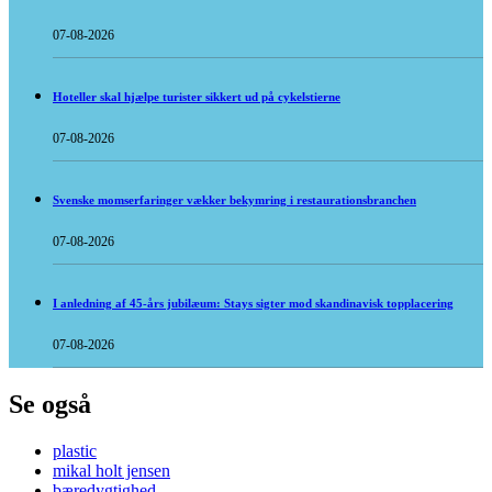
07-08-2026
Hoteller skal hjælpe turister sikkert ud på cykelstierne
07-08-2026
Svenske momserfaringer vækker bekymring i restaurationsbranchen
07-08-2026
I anledning af 45-års jubilæum: Stays sigter mod skandinavisk topplacering
07-08-2026
Se også
plastic
mikal holt jensen
bæredygtighed