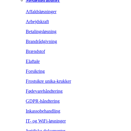
Medlemsrabatter
Affaldsløsninger
Arbejdskraft
Betalingsløsning
Brandrådgivning
Brændstof
Elaftale
Forsikring
Frostsikre unika-krukker
Fødevarehåndtering
GDPR-håndtering
Inkassobehandling
IT- og WiFi-løsninger
Juridiske dokumenter