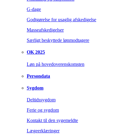
G-dage
Godtgørelse for usaglig afskedigelse
Masseafskedigelser
Særligt beskyttede lønmodtagere
OK 2025
Løn på hovedoverenskomsten
Persondata
Sygdom
Deltidssygdom
Ferie og sygdom
Kontakt til den sygemeldte
Lægeerklæringer