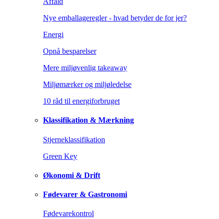
Affald
Nye emballageregler - hvad betyder de for jer?
Energi
Opnå besparelser
Mere miljøvenlig takeaway
Miljømærker og miljøledelse
10 råd til energiforbruget
Klassifikation & Mærkning
Stjerneklassifikation
Green Key
Økonomi & Drift
Fødevarer & Gastronomi
Fødevarekontrol