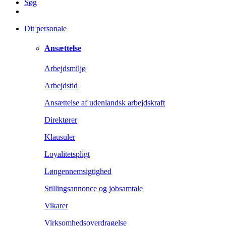
Søg
Dit personale
Ansættelse
Arbejdsmiljø
Arbejdstid
Ansættelse af udenlandsk arbejdskraft
Direktører
Klausuler
Loyalitetspligt
Løngennemsigtighed
Stillingsannonce og jobsamtale
Vikarer
Virksomhedsoverdragelse