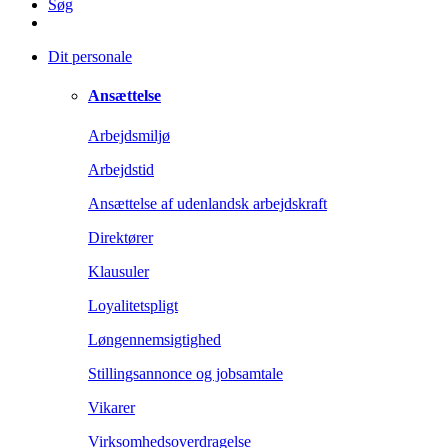
Søg
Dit personale
Ansættelse
Arbejdsmiljø
Arbejdstid
Ansættelse af udenlandsk arbejdskraft
Direktører
Klausuler
Loyalitetspligt
Løngennemsigtighed
Stillingsannonce og jobsamtale
Vikarer
Virksomhedsoverdragelse