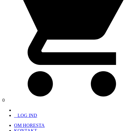
0
LOG IND
OM HORESTA
KONTAKT