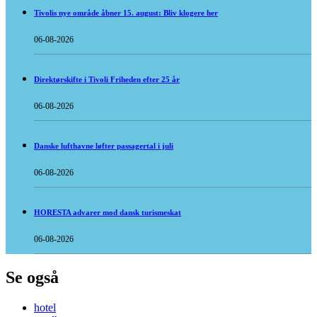
Tivolis nye område åbner 15. august: Bliv klogere her
06-08-2026
Direktørskifte i Tivoli Friheden efter 25 år
06-08-2026
Danske lufthavne løfter passagertal i juli
06-08-2026
HORESTA advarer mod dansk turismeskat
06-08-2026
Se også
hotel