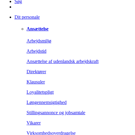
Søg
Dit personale
Ansættelse
Arbejdsmiljø
Arbejdstid
Ansættelse af udenlandsk arbejdskraft
Direktører
Klausuler
Loyalitetspligt
Løngennemsigtighed
Stillingsannonce og jobsamtale
Vikarer
Virksomhedsoverdragelse