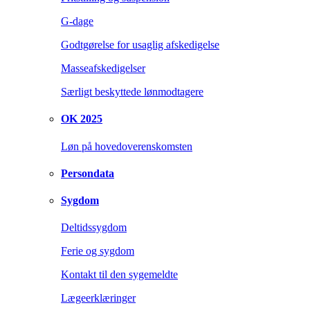
G-dage
Godtgørelse for usaglig afskedigelse
Masseafskedigelser
Særligt beskyttede lønmodtagere
OK 2025
Løn på hovedoverenskomsten
Persondata
Sygdom
Deltidssygdom
Ferie og sygdom
Kontakt til den sygemeldte
Lægeerklæringer