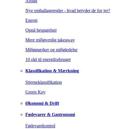
Affald
Nye emballageregler - hvad betyder de for jer?
Energi
Opnå besparelser
Mere miljøvenlig takeaway
Miljømærker og miljøledelse
10 råd til energiforbruget
Klassifikation & Mærkning
Stjerneklassifikation
Green Key
Økonomi & Drift
Fødevarer & Gastronomi
Fødevarekontrol