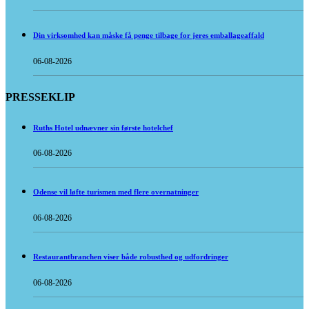
Din virksomhed kan måske få penge tilbage for jeres emballageaffald
06-08-2026
PRESSEKLIP
Ruths Hotel udnævner sin første hotelchef
06-08-2026
Odense vil løfte turismen med flere overnatninger
06-08-2026
Restaurantbranchen viser både robusthed og udfordringer
06-08-2026