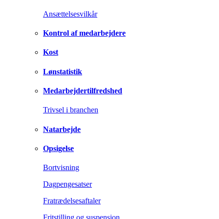
Ansættelsesvilkår
Kontrol af medarbejdere
Kost
Lønstatistik
Medarbejdertilfredshed
Trivsel i branchen
Natarbejde
Opsigelse
Bortvisning
Dagpengesatser
Fratrædelsesaftaler
Fritstilling og suspension