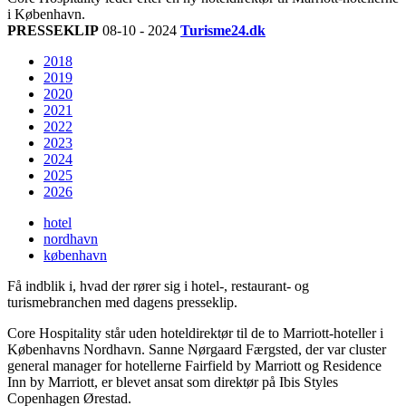
i København.
PRESSEKLIP
08-10 - 2024
Turisme24.dk
2018
2019
2020
2021
2022
2023
2024
2025
2026
hotel
nordhavn
københavn
Få indblik i, hvad der rører sig i hotel-, restaurant- og
turismebranchen med dagens presseklip.
Core Hospitality står uden hoteldirektør til de to Marriott-hoteller i
Københavns Nordhavn. Sanne Nørgaard Færgsted, der var cluster
general manager for hotellerne Fairfield by Marriott og Residence
Inn by Marriott, er blevet ansat som direktør på Ibis Styles
Copenhagen Ørestad.