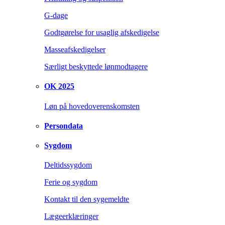
G-dage
Godtgørelse for usaglig afskedigelse
Masseafskedigelser
Særligt beskyttede lønmodtagere
OK 2025
Løn på hovedoverenskomsten
Persondata
Sygdom
Deltidssygdom
Ferie og sygdom
Kontakt til den sygemeldte
Lægeerklæringer