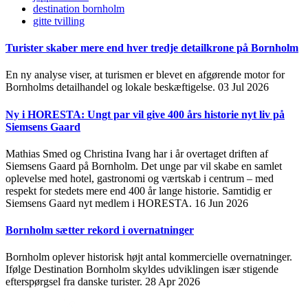
destination bornholm
gitte tvilling
Turister skaber mere end hver tredje detailkrone på Bornholm
En ny analyse viser, at turismen er blevet en afgørende motor for
Bornholms detailhandel og lokale beskæftigelse.
03 Jul 2026
Ny i HORESTA: Ungt par vil give 400 års historie nyt liv på
Siemsens Gaard
Mathias Smed og Christina Ivang har i år overtaget driften af
Siemsens Gaard på Bornholm. Det unge par vil skabe en samlet
oplevelse med hotel, gastronomi og værtskab i centrum – med
respekt for stedets mere end 400 år lange historie. Samtidig er
Siemsens Gaard nyt medlem i HORESTA.
16 Jun 2026
Bornholm sætter rekord i overnatninger
Bornholm oplever historisk højt antal kommercielle overnatninger.
Ifølge Destination Bornholm skyldes udviklingen især stigende
efterspørgsel fra danske turister.
28 Apr 2026