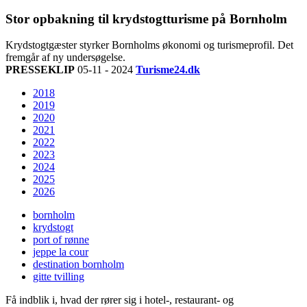
Stor opbakning til krydstogtturisme på Bornholm
Krydstogtgæster styrker Bornholms økonomi og turismeprofil. Det
fremgår af ny undersøgelse.
PRESSEKLIP
05-11 - 2024
Turisme24.dk
2018
2019
2020
2021
2022
2023
2024
2025
2026
bornholm
krydstogt
port of rønne
jeppe la cour
destination bornholm
gitte tvilling
Få indblik i, hvad der rører sig i hotel-, restaurant- og