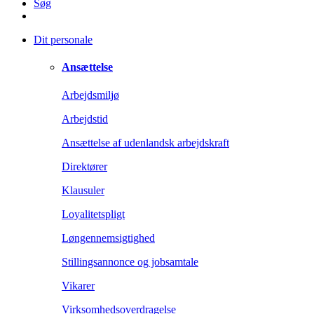
Søg
Dit personale
Ansættelse
Arbejdsmiljø
Arbejdstid
Ansættelse af udenlandsk arbejdskraft
Direktører
Klausuler
Loyalitetspligt
Løngennemsigtighed
Stillingsannonce og jobsamtale
Vikarer
Virksomhedsoverdragelse