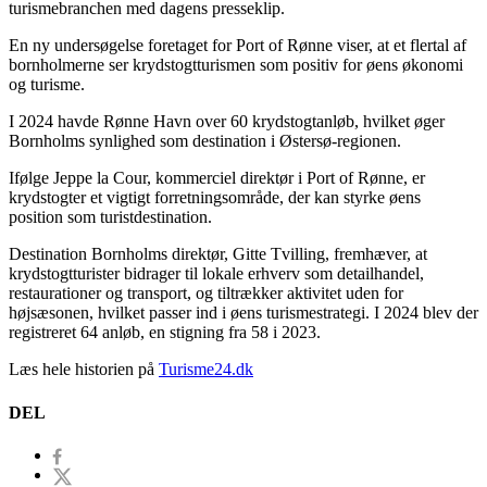
turismebranchen med dagens presseklip.
En ny undersøgelse foretaget for Port of Rønne viser, at et flertal af
bornholmerne ser krydstogtturismen som positiv for øens økonomi
og turisme.
I 2024 havde Rønne Havn over 60 krydstogtanløb, hvilket øger
Bornholms synlighed som destination i Østersø-regionen.
Ifølge Jeppe la Cour, kommerciel direktør i Port of Rønne, er
krydstogter et vigtigt forretningsområde, der kan styrke øens
position som turistdestination.
Destination Bornholms direktør, Gitte Tvilling, fremhæver, at
krydstogtturister bidrager til lokale erhverv som detailhandel,
restaurationer og transport, og tiltrækker aktivitet uden for
højsæsonen, hvilket passer ind i øens turismestrategi. I 2024 blev der
registreret 64 anløb, en stigning fra 58 i 2023.
Læs hele historien på
Turisme24.dk
DEL