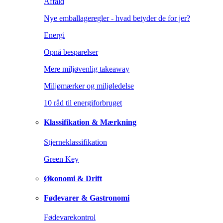
Affald
Nye emballageregler - hvad betyder de for jer?
Energi
Opnå besparelser
Mere miljøvenlig takeaway
Miljømærker og miljøledelse
10 råd til energiforbruget
Klassifikation & Mærkning
Stjerneklassifikation
Green Key
Økonomi & Drift
Fødevarer & Gastronomi
Fødevarekontrol