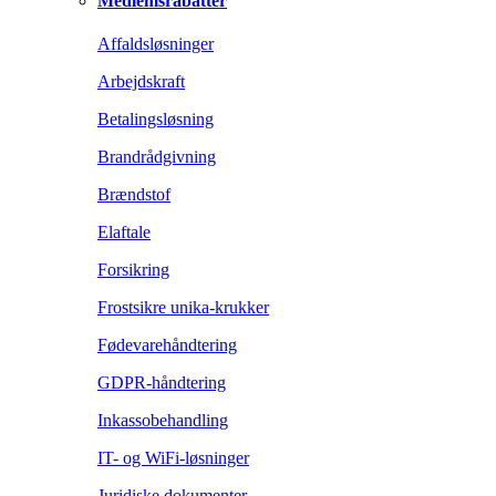
Medlemsrabatter
Affaldsløsninger
Arbejdskraft
Betalingsløsning
Brandrådgivning
Brændstof
Elaftale
Forsikring
Frostsikre unika-krukker
Fødevarehåndtering
GDPR-håndtering
Inkassobehandling
IT- og WiFi-løsninger
Juridiske dokumenter