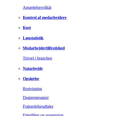
Ansættelsesvilkår
Kontrol af medarbejdere
Kost
Lønstatistik
Medarbejdertilfredshed
Trivsel i branchen
Natarbejde
Opsigelse
Bortvisning
Dagpengesatser
Fratrædelsesaftaler
Fritstilling og suspension