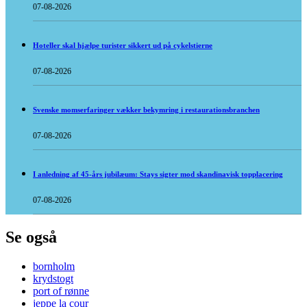
07-08-2026
Hoteller skal hjælpe turister sikkert ud på cykelstierne
07-08-2026
Svenske momserfaringer vækker bekymring i restaurationsbranchen
07-08-2026
I anledning af 45-års jubilæum: Stays sigter mod skandinavisk topplacering
07-08-2026
Se også
bornholm
krydstogt
port of rønne
jeppe la cour