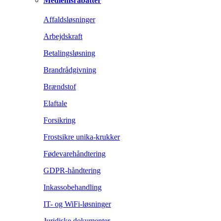
Medlemsrabatter
Affaldsløsninger
Arbejdskraft
Betalingsløsning
Brandrådgivning
Brændstof
Elaftale
Forsikring
Frostsikre unika-krukker
Fødevarehåndtering
GDPR-håndtering
Inkassobehandling
IT- og WiFi-løsninger
Juridiske dokumenter