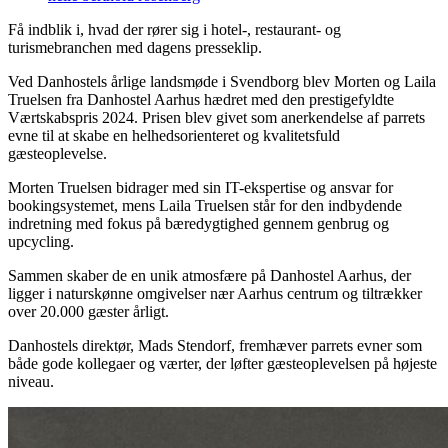
Få indblik i, hvad der rører sig i hotel-, restaurant- og
turismebranchen med dagens presseklip.
Ved Danhostels årlige landsmøde i Svendborg blev Morten og Laila
Truelsen fra Danhostel Aarhus hædret med den prestigefyldte
Værtskabspris 2024. Prisen blev givet som anerkendelse af parrets
evne til at skabe en helhedsorienteret og kvalitetsfuld
gæsteoplevelse.
Morten Truelsen bidrager med sin IT-ekspertise og ansvar for
bookingsystemet, mens Laila Truelsen står for den indbydende
indretning med fokus på bæredygtighed gennem genbrug og
upcycling.
Sammen skaber de en unik atmosfære på Danhostel Aarhus, der
ligger i naturskønne omgivelser nær Aarhus centrum og tiltrækker
over 20.000 gæster årligt.
Danhostels direktør, Mads Stendorf, fremhæver parrets evner som
både gode kollegaer og værter, der løfter gæsteoplevelsen på højeste
niveau.