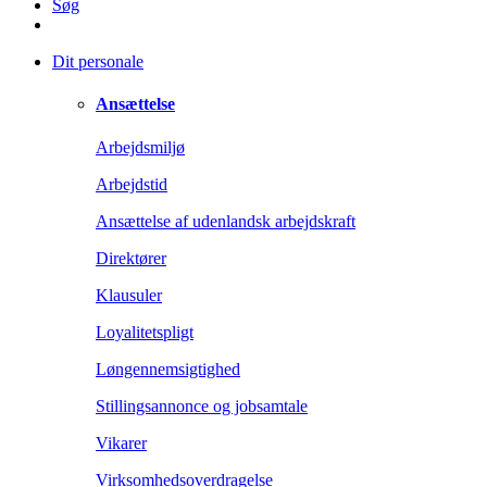
Søg
Dit personale
Ansættelse
Arbejdsmiljø
Arbejdstid
Ansættelse af udenlandsk arbejdskraft
Direktører
Klausuler
Loyalitetspligt
Løngennemsigtighed
Stillingsannonce og jobsamtale
Vikarer
Virksomhedsoverdragelse