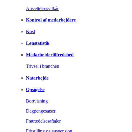
Ansættelsesvilkår
Kontrol af medarbejdere
Kost
Lønstatistik
Medarbejdertilfredshed
Trivsel i branchen
Natarbejde
Opsigelse
Bortvisning
Dagpengesatser
Fratrædelsesaftaler
Fritstilling og suspension