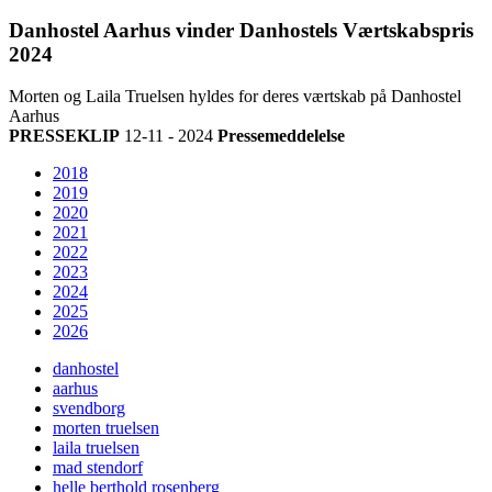
Danhostel Aarhus vinder Danhostels Værtskabspris
2024
Morten og Laila Truelsen hyldes for deres værtskab på Danhostel
Aarhus
PRESSEKLIP
12-11 - 2024
Pressemeddelelse
2018
2019
2020
2021
2022
2023
2024
2025
2026
danhostel
aarhus
svendborg
morten truelsen
laila truelsen
mad stendorf
helle berthold rosenberg