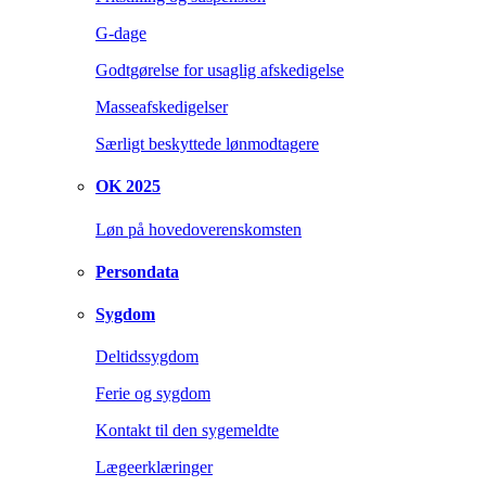
G-dage
Godtgørelse for usaglig afskedigelse
Masseafskedigelser
Særligt beskyttede lønmodtagere
OK 2025
Løn på hovedoverenskomsten
Persondata
Sygdom
Deltidssygdom
Ferie og sygdom
Kontakt til den sygemeldte
Lægeerklæringer