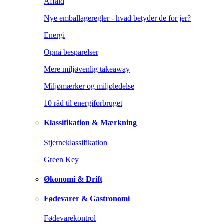
Affald
Nye emballageregler - hvad betyder de for jer?
Energi
Opnå besparelser
Mere miljøvenlig takeaway
Miljømærker og miljøledelse
10 råd til energiforbruget
Klassifikation & Mærkning
Stjerneklassifikation
Green Key
Økonomi & Drift
Fødevarer & Gastronomi
Fødevarekontrol