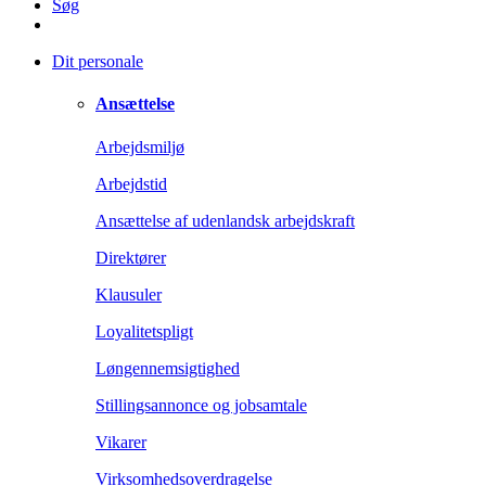
Søg
Dit personale
Ansættelse
Arbejdsmiljø
Arbejdstid
Ansættelse af udenlandsk arbejdskraft
Direktører
Klausuler
Loyalitetspligt
Løngennemsigtighed
Stillingsannonce og jobsamtale
Vikarer
Virksomhedsoverdragelse