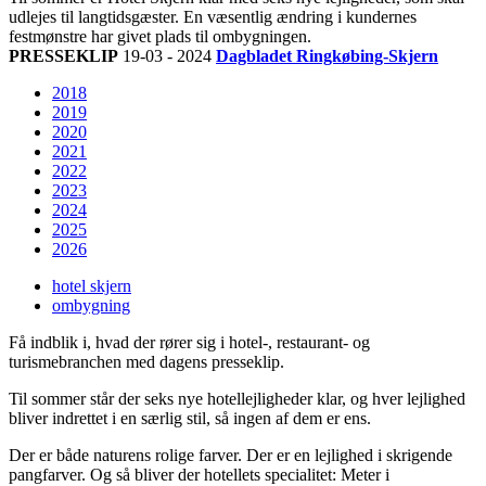
udlejes til langtidsgæster. En væsentlig ændring i kundernes
festmønstre har givet plads til ombygningen.
PRESSEKLIP
19-03 - 2024
Dagbladet Ringkøbing-Skjern
2018
2019
2020
2021
2022
2023
2024
2025
2026
hotel skjern
ombygning
Få indblik i, hvad der rører sig i hotel-, restaurant- og
turismebranchen med dagens presseklip.
Til sommer står der seks nye hotellejligheder klar, og hver lejlighed
bliver indrettet i en særlig stil, så ingen af dem er ens.
Der er både naturens rolige farver. Der er en lejlighed i skrigende
pangfarver. Og så bliver der hotellets specialitet: Meter i