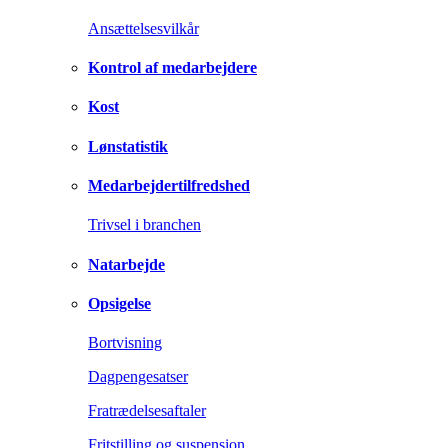
Ansættelsesvilkår
Kontrol af medarbejdere
Kost
Lønstatistik
Medarbejdertilfredshed
Trivsel i branchen
Natarbejde
Opsigelse
Bortvisning
Dagpengesatser
Fratrædelsesaftaler
Fritstilling og suspension