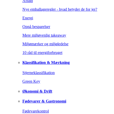
Affald
Nye emballageregler - hvad betyder de for jer?
Energi
Opnå besparelser
Mere miljøvenlig takeaway
Miljømærker og miljøledelse
10 råd til energiforbruget
Klassifikation & Mærkning
Stjerneklassifikation
Green Key
Økonomi & Drift
Fødevarer & Gastronomi
Fødevarekontrol