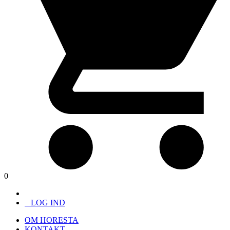
0
LOG IND
OM HORESTA
KONTAKT