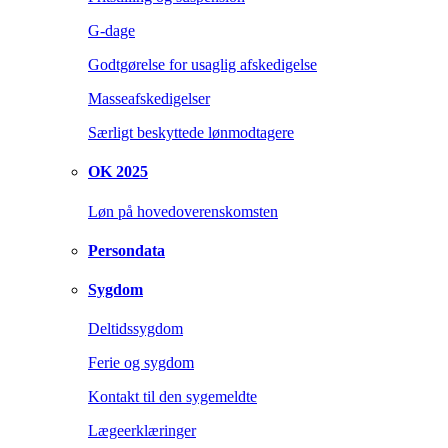
G-dage
Godtgørelse for usaglig afskedigelse
Masseafskedigelser
Særligt beskyttede lønmodtagere
OK 2025
Løn på hovedoverenskomsten
Persondata
Sygdom
Deltidssygdom
Ferie og sygdom
Kontakt til den sygemeldte
Lægeerklæringer