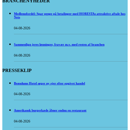
BRANCHENYHEDER
Medlemsfordel: Spar penge på betalinger med HORESTAs attraktive aftale hos
Nets
04-08-2026
Sammenlign jeres lønninger, fravær m.v. med resten af branchen
04-08-2026
PRESSEKLIP
Brøndums Hotel søger ny ejer efter opgivet handel
04-08-2026
Amerikansk burgerkæde åbner endnu en restaurant
04-08-2026