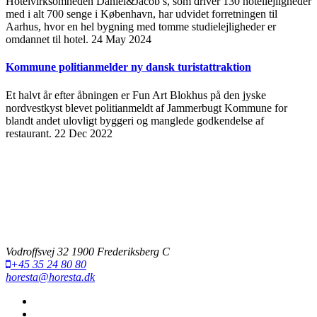
Hotelvirksomheden Daniel&Jacob’s, som driver 130 hotellejligheder
med i alt 700 senge i København, har udvidet forretningen til
Aarhus, hvor en hel bygning med tomme studielejligheder er
omdannet til hotel.
24 May 2024
Kommune politianmelder ny dansk turistattraktion
Et halvt år efter åbningen er Fun Art Blokhus på den jyske
nordvestkyst blevet politianmeldt af Jammerbugt Kommune for
blandt andet ulovligt byggeri og manglede godkendelse af
restaurant.
22 Dec 2022
Vodroffsvej 32 1900 Frederiksberg C
+45 35 24 80 80
horesta@horesta.dk