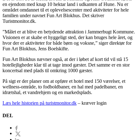
en ejendom med knap 10 hektar land i udkanten af Hune. Nu er
området omdannet til et oplevelsescenter med aktiviteter for hele
familien under navnet Fun Art Blokhus. Det skriver
Turistmonitor.dk.
”Målet er at blive en betydende attraktion i Jammerbugt Kommune.
Visionen er at skabe et hyggeligt sted, der kan bruges hele året, og
hvor der er aktiviteter for både børn og voksne,” siger direktør for
Fun Art Blokhus, Jens Boelskifte.
Fun Art Blokhus nævner også, at der i løbet af kort tid vil stå 15
hotellejligheder klar til at tage imod gæster. Det samme er en stor
koncertsal med plads til omkring 1000 gæster.
På sigt er der planer om at opføre et hotel med 150 værelser, et
wellness-område, to fodboldbaner, en hal med padelbaner, en
idrætshal, et vandrehjem og en markedsplads.
Læs hele historien på turistmonitor.dk
– kræver login
DEL