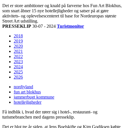
Det er store ambitioner og knald på farverne hos Fun Art Blokhus,
som snart åbner 15 nye hotellejligheder og satser på at gøre
aktivitets- og oplevelsescenteret til base for Nordeuropas største
Street Art udstilling.
PRESSEKLIP
30-07 - 2024
Turistmonitor
2018
2019
2020
2021
2022
2023
2024
2025
2026
nordjyland
fun art blokhus
jammerbugt kommune
hotellejligheder
Få indblik i, hvad der rører sig i hotel-, restaurant- og
turismebranchen med dagens presseklip.
Det er blot tre år siden, at Jens Boelskifte og Kim Godiksen købte