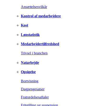
Ansættelsesvilkår
Kontrol af medarbejdere
Kost
Lønstatistik
Medarbejdertilfredshed
Trivsel i branchen
Natarbejde
Opsigelse
Bortvisning
Dagpengesatser
Fratrædelsesaftaler
Fritstilling og suspension