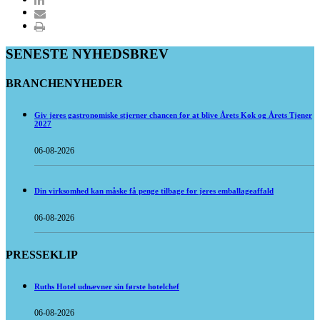
SENESTE NYHEDSBREV
BRANCHENYHEDER
Giv jeres gastronomiske stjerner chancen for at blive Årets Kok og Årets Tjener
2027
06-08-2026
Din virksomhed kan måske få penge tilbage for jeres emballageaffald
06-08-2026
PRESSEKLIP
Ruths Hotel udnævner sin første hotelchef
06-08-2026