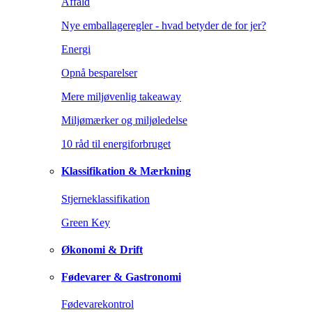
Affald
Nye emballageregler - hvad betyder de for jer?
Energi
Opnå besparelser
Mere miljøvenlig takeaway
Miljømærker og miljøledelse
10 råd til energiforbruget
Klassifikation & Mærkning
Stjerneklassifikation
Green Key
Økonomi & Drift
Fødevarer & Gastronomi
Fødevarekontrol