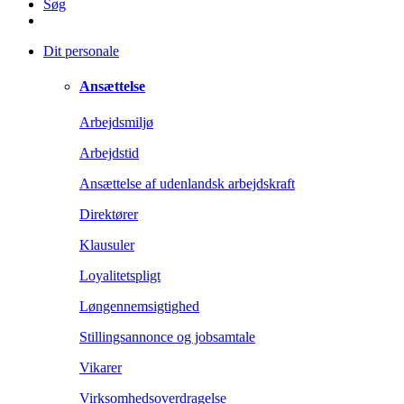
Søg
Dit personale
Ansættelse
Arbejdsmiljø
Arbejdstid
Ansættelse af udenlandsk arbejdskraft
Direktører
Klausuler
Loyalitetspligt
Løngennemsigtighed
Stillingsannonce og jobsamtale
Vikarer
Virksomhedsoverdragelse