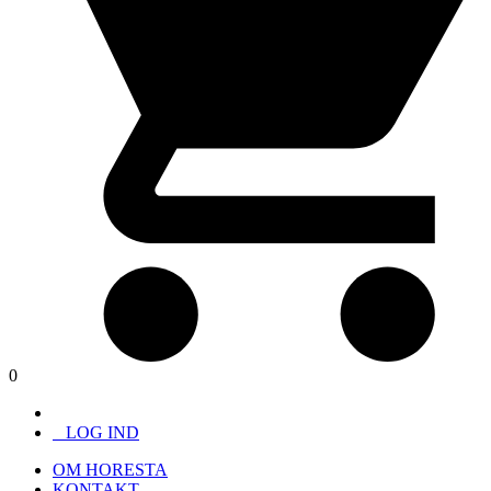
0
LOG IND
OM HORESTA
KONTAKT