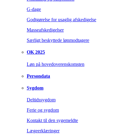
G-dage
Godtgørelse for usaglig afskedigelse
Masseafskedigelser
Særligt beskyttede lønmodtagere
OK 2025
Løn på hovedoverenskomsten
Persondata
Sygdom
Deltidssygdom
Ferie og sygdom
Kontakt til den sygemeldte
Lægeerklæringer