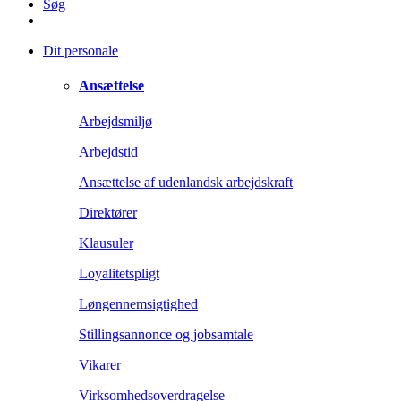
Søg
Dit personale
Ansættelse
Arbejdsmiljø
Arbejdstid
Ansættelse af udenlandsk arbejdskraft
Direktører
Klausuler
Loyalitetspligt
Løngennemsigtighed
Stillingsannonce og jobsamtale
Vikarer
Virksomhedsoverdragelse