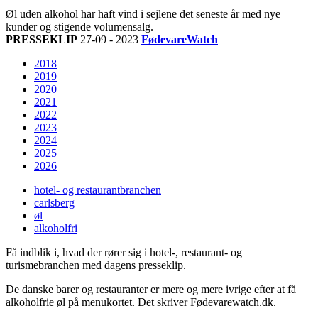
Øl uden alkohol har haft vind i sejlene det seneste år med nye
kunder og stigende volumensalg.
PRESSEKLIP
27-09 - 2023
FødevareWatch
2018
2019
2020
2021
2022
2023
2024
2025
2026
hotel- og restaurantbranchen
carlsberg
øl
alkoholfri
Få indblik i, hvad der rører sig i hotel-, restaurant- og
turismebranchen med dagens presseklip.
De danske barer og restauranter er mere og mere ivrige efter at få
alkoholfrie øl på menukortet. Det skriver Fødevarewatch.dk.