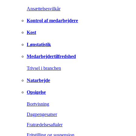
Ansættelsesvilkår
Kontrol af medarbejdere
Kost
Lønstatistik
Medarbejdertilfredshed
Trivsel i branchen
Natarbejde
Opsigelse
Bortvisning
Dagpengesatser
Fratrædelsesaftaler
Fritstilling og suspension