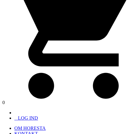
0
LOG IND
OM HORESTA
KONTAKT