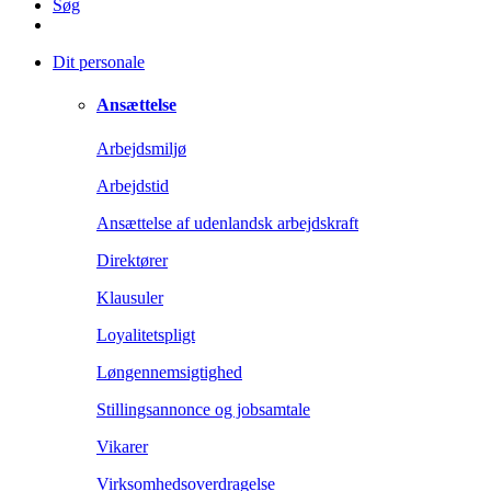
Søg
Dit personale
Ansættelse
Arbejdsmiljø
Arbejdstid
Ansættelse af udenlandsk arbejdskraft
Direktører
Klausuler
Loyalitetspligt
Løngennemsigtighed
Stillingsannonce og jobsamtale
Vikarer
Virksomhedsoverdragelse