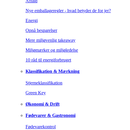
Affald
Nye emballageregler - hvad betyder de for jer?
Energi
Opnå besparelser
Mere miljøvenlig takeaway
Miljømærker og miljøledelse
10 råd til energiforbruget
Klassifikation & Mærkning
Stjerneklassifikation
Green Key
Økonomi & Drift
Fødevarer & Gastronomi
Fødevarekontrol