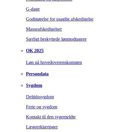
G-dage
Godtgørelse for usaglig afskedigelse
Masseafskedigelser
Særligt beskyttede lønmodtagere
OK 2025
Løn på hovedoverenskomsten
Persondata
Sygdom
Deltidssygdom
Ferie og sygdom
Kontakt til den sygemeldte
Lægeerklæringer