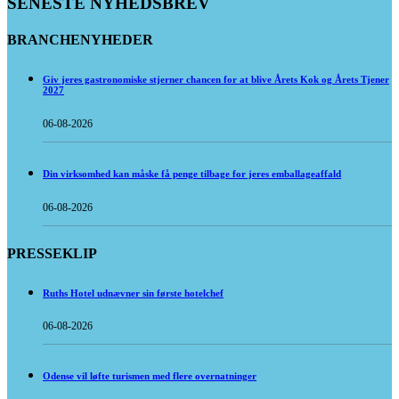
SENESTE NYHEDSBREV
BRANCHENYHEDER
Giv jeres gastronomiske stjerner chancen for at blive Årets Kok og Årets Tjener
2027
06-08-2026
Din virksomhed kan måske få penge tilbage for jeres emballageaffald
06-08-2026
PRESSEKLIP
Ruths Hotel udnævner sin første hotelchef
06-08-2026
Odense vil løfte turismen med flere overnatninger