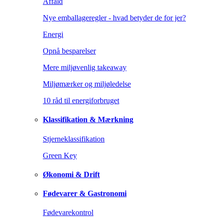
Affald
Nye emballageregler - hvad betyder de for jer?
Energi
Opnå besparelser
Mere miljøvenlig takeaway
Miljømærker og miljøledelse
10 råd til energiforbruget
Klassifikation & Mærkning
Stjerneklassifikation
Green Key
Økonomi & Drift
Fødevarer & Gastronomi
Fødevarekontrol