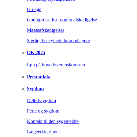
G-dage
Godtgørelse for usaglig afskedigelse
Masseafskedigelser
Særligt beskyttede lønmodtagere
OK 2025
Løn på hovedoverenskomsten
Persondata
Sygdom
Deltidssygdom
Ferie og sygdom
Kontakt til den sygemeldte
Lægeerklæringer