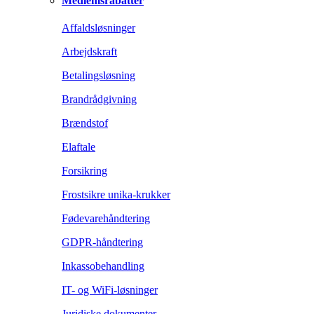
Medlemsrabatter
Affaldsløsninger
Arbejdskraft
Betalingsløsning
Brandrådgivning
Brændstof
Elaftale
Forsikring
Frostsikre unika-krukker
Fødevarehåndtering
GDPR-håndtering
Inkassobehandling
IT- og WiFi-løsninger
Juridiske dokumenter