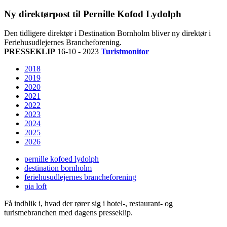
Ny direktørpost til Pernille Kofod Lydolph
Den tidligere direktør i Destination Bornholm bliver ny direktør i
Feriehusudlejernes Brancheforening.
PRESSEKLIP
16-10 - 2023
Turistmonitor
2018
2019
2020
2021
2022
2023
2024
2025
2026
pernille kofoed lydolph
destination bornholm
feriehusudlejernes brancheforening
pia loft
Få indblik i, hvad der rører sig i hotel-, restaurant- og
turismebranchen med dagens presseklip.