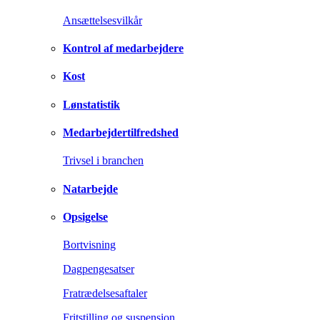
Ansættelsesvilkår
Kontrol af medarbejdere
Kost
Lønstatistik
Medarbejdertilfredshed
Trivsel i branchen
Natarbejde
Opsigelse
Bortvisning
Dagpengesatser
Fratrædelsesaftaler
Fritstilling og suspension