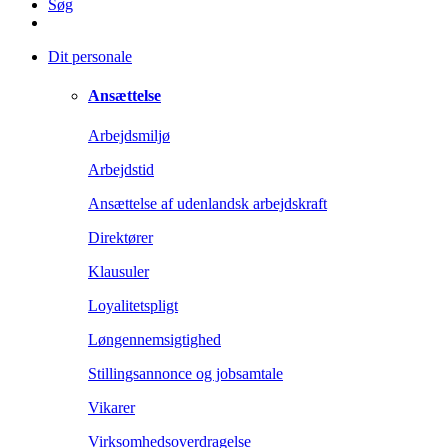
Søg
Dit personale
Ansættelse
Arbejdsmiljø
Arbejdstid
Ansættelse af udenlandsk arbejdskraft
Direktører
Klausuler
Loyalitetspligt
Løngennemsigtighed
Stillingsannonce og jobsamtale
Vikarer
Virksomhedsoverdragelse