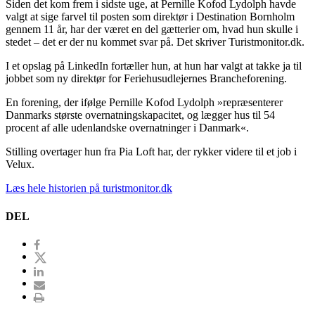
Siden det kom frem i sidste uge, at Pernille Kofod Lydolph havde
valgt at sige farvel til posten som direktør i Destination Bornholm
gennem 11 år, har der været en del gætterier om, hvad hun skulle i
stedet – det er der nu kommet svar på. Det skriver Turistmonitor.dk.
I et opslag på LinkedIn fortæller hun, at hun har valgt at takke ja til
jobbet som ny direktør for Feriehusudlejernes Brancheforening.
En forening, der ifølge Pernille Kofod Lydolph »repræsenterer
Danmarks største overnatningskapacitet, og lægger hus til 54
procent af alle udenlandske overnatninger i Danmark«.
Stilling overtager hun fra Pia Loft har, der rykker videre til et job i
Velux.
Læs hele historien på turistmonitor.dk
DEL