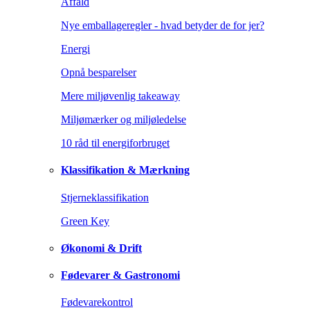
Affald
Nye emballageregler - hvad betyder de for jer?
Energi
Opnå besparelser
Mere miljøvenlig takeaway
Miljømærker og miljøledelse
10 råd til energiforbruget
Klassifikation & Mærkning
Stjerneklassifikation
Green Key
Økonomi & Drift
Fødevarer & Gastronomi
Fødevarekontrol