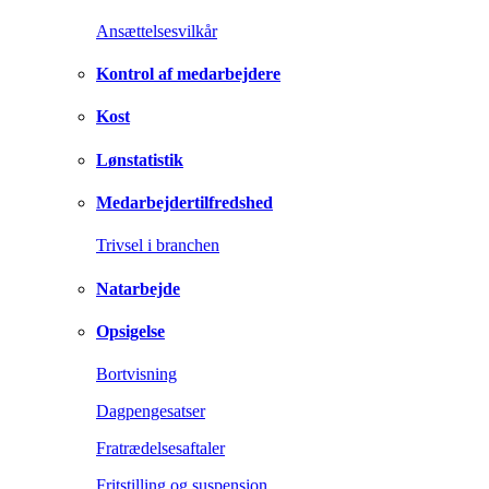
Ansættelsesvilkår
Kontrol af medarbejdere
Kost
Lønstatistik
Medarbejdertilfredshed
Trivsel i branchen
Natarbejde
Opsigelse
Bortvisning
Dagpengesatser
Fratrædelsesaftaler
Fritstilling og suspension