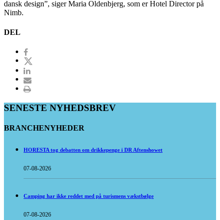
dansk design”, siger Maria Oldenbjerg, som er Hotel Director på
Nimb.
DEL
SENESTE NYHEDSBREV
BRANCHENYHEDER
HORESTA tog debatten om drikkepenge i DR Aftenshowet
07-08-2026
Camping har ikke reddet med på turismens vækstbølge
07-08-2026