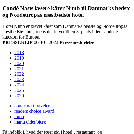
Condé Nasts læsere kårer Nimb til Danmarks bedste
og Nordeuropas næstbedste hotel
Hotel Nimb er blevet kåret som Danmarks bedste og Nordeuropas
næstbedste hotel, mens det bliver til en 8. plads i den samlede
kategori for Europa.
PRESSEKLIP
06-10 - 2023
Pressemeddelelse
2018
2019
2020
2021
2022
2023
2024
2025
2026
conde nast traveler
readers choice award
nimb
maria oldenbjerg
Få indblik i, hvad der rører sig i hotel-, restaurant- og