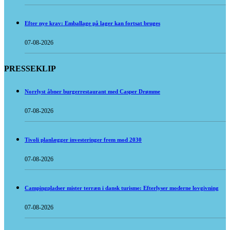
Efter nye krav: Emballage på lager kan fortsat bruges
07-08-2026
PRESSEKLIP
Norrlyst åbner burgerrestaurant med Casper Drømme
07-08-2026
Tivoli planlægger investeringer frem mod 2030
07-08-2026
Campingpladser mister terræn i dansk turisme: Efterlyser moderne lovgivning
07-08-2026