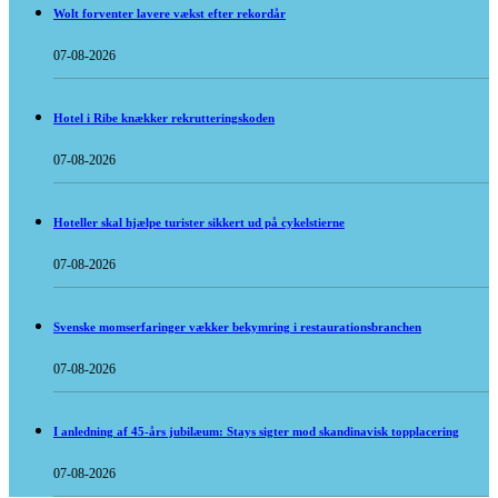
Wolt forventer lavere vækst efter rekordår
07-08-2026
Hotel i Ribe knækker rekrutteringskoden
07-08-2026
Hoteller skal hjælpe turister sikkert ud på cykelstierne
07-08-2026
Svenske momserfaringer vækker bekymring i restaurationsbranchen
07-08-2026
I anledning af 45-års jubilæum: Stays sigter mod skandinavisk topplacering
07-08-2026