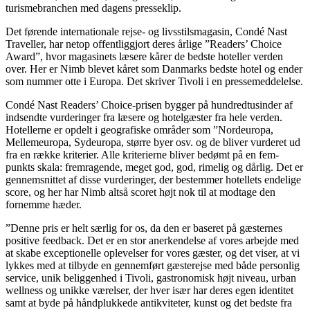
turismebranchen med dagens presseklip.
Det førende internationale rejse- og livsstilsmagasin, Condé Nast
Traveller, har netop offentliggjort deres årlige ”Readers’ Choice
Award”, hvor magasinets læsere kårer de bedste hoteller verden
over. Her er Nimb blevet kåret som Danmarks bedste hotel og ender
som nummer otte i Europa. Det skriver Tivoli i en pressemeddelelse.
Condé Nast Readers’ Choice-prisen bygger på hundredtusinder af
indsendte vurderinger fra læsere og hotelgæster fra hele verden.
Hotellerne er opdelt i geografiske områder som ”Nordeuropa,
Mellemeuropa, Sydeuropa, større byer osv. og de bliver vurderet ud
fra en række kriterier. Alle kriterierne bliver bedømt på en fem-
punkts skala: fremragende, meget god, god, rimelig og dårlig. Det er
gennemsnittet af disse vurderinger, der bestemmer hotellets endelige
score, og her har Nimb altså scoret højt nok til at modtage den
fornemme hæder.
”Denne pris er helt særlig for os, da den er baseret på gæsternes
positive feedback. Det er en stor anerkendelse af vores arbejde med
at skabe exceptionelle oplevelser for vores gæster, og det viser, at vi
lykkes med at tilbyde en gennemført gæsterejse med både personlig
service, unik beliggenhed i Tivoli, gastronomisk højt niveau, urban
wellness og unikke værelser, der hver især har deres egen identitet
samt at byde på håndplukkede antikviteter, kunst og det bedste fra