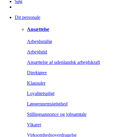
Søg
Dit personale
Ansættelse
Arbejdsmiljø
Arbejdstid
Ansættelse af udenlandsk arbejdskraft
Direktører
Klausuler
Loyalitetspligt
Løngennemsigtighed
Stillingsannonce og jobsamtale
Vikarer
Virksomhedsoverdragelse