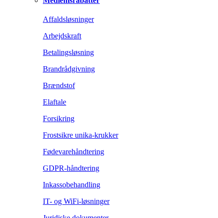
Medlemsrabatter
Affaldsløsninger
Arbejdskraft
Betalingsløsning
Brandrådgivning
Brændstof
Elaftale
Forsikring
Frostsikre unika-krukker
Fødevarehåndtering
GDPR-håndtering
Inkassobehandling
IT- og WiFi-løsninger
Juridiske dokumenter