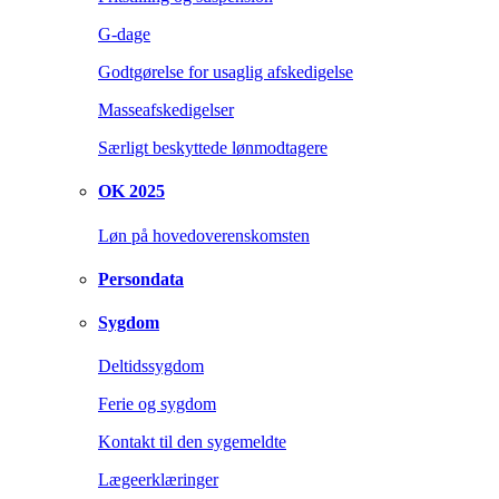
G-dage
Godtgørelse for usaglig afskedigelse
Masseafskedigelser
Særligt beskyttede lønmodtagere
OK 2025
Løn på hovedoverenskomsten
Persondata
Sygdom
Deltidssygdom
Ferie og sygdom
Kontakt til den sygemeldte
Lægeerklæringer