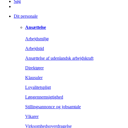
Søg
Dit personale
Ansættelse
Arbejdsmiljø
Arbejdstid
Ansættelse af udenlandsk arbejdskraft
Direktører
Klausuler
Loyalitetspligt
Løngennemsigtighed
Stillingsannonce og jobsamtale
Vikarer
Virksomhedsoverdragelse