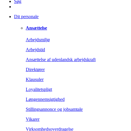
Søg
Dit personale
Ansættelse
Arbejdsmiljø
Arbejdstid
Ansættelse af udenlandsk arbejdskraft
Direktører
Klausuler
Loyalitetspligt
Løngennemsigtighed
Stillingsannonce og jobsamtale
Vikarer
Virksomhedsoverdragelse