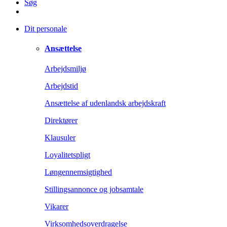
Søg
Dit personale
Ansættelse
Arbejdsmiljø
Arbejdstid
Ansættelse af udenlandsk arbejdskraft
Direktører
Klausuler
Loyalitetspligt
Løngennemsigtighed
Stillingsannonce og jobsamtale
Vikarer
Virksomhedsoverdragelse