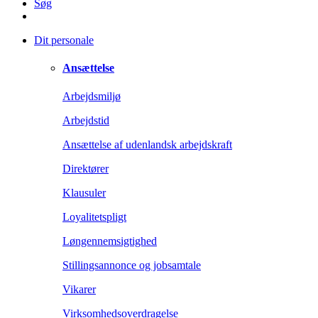
Søg
Dit personale
Ansættelse
Arbejdsmiljø
Arbejdstid
Ansættelse af udenlandsk arbejdskraft
Direktører
Klausuler
Loyalitetspligt
Løngennemsigtighed
Stillingsannonce og jobsamtale
Vikarer
Virksomhedsoverdragelse