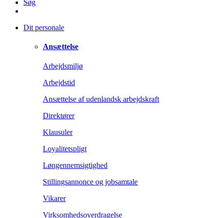
Søg
Dit personale
Ansættelse
Arbejdsmiljø
Arbejdstid
Ansættelse af udenlandsk arbejdskraft
Direktører
Klausuler
Loyalitetspligt
Løngennemsigtighed
Stillingsannonce og jobsamtale
Vikarer
Virksomhedsoverdragelse