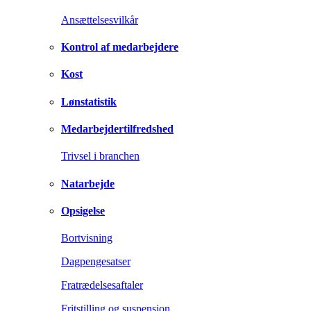
Ansættelsesvilkår
Kontrol af medarbejdere
Kost
Lønstatistik
Medarbejdertilfredshed
Trivsel i branchen
Natarbejde
Opsigelse
Bortvisning
Dagpengesatser
Fratrædelsesaftaler
Fritstilling og suspension