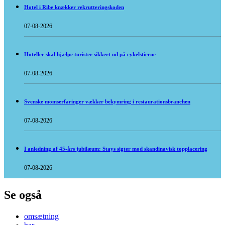
Hotel i Ribe knækker rekrutteringskoden
07-08-2026
Hoteller skal hjælpe turister sikkert ud på cykelstierne
07-08-2026
Svenske momserfaringer vækker bekymring i restaurationsbranchen
07-08-2026
I anledning af 45-års jubilæum: Stays sigter mod skandinavisk topplacering
07-08-2026
Se også
omsætning