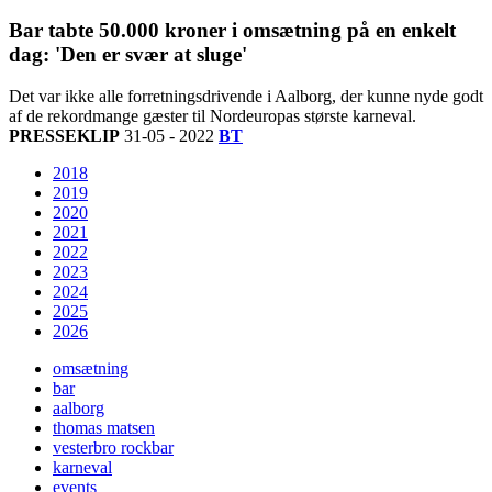
Bar tabte 50.000 kroner i omsætning på en enkelt
dag: 'Den er svær at sluge'
Det var ikke alle forretningsdrivende i Aalborg, der kunne nyde godt
af de rekordmange gæster til Nordeuropas største karneval.
PRESSEKLIP
31-05 - 2022
BT
2018
2019
2020
2021
2022
2023
2024
2025
2026
omsætning
bar
aalborg
thomas matsen
vesterbro rockbar
karneval
events