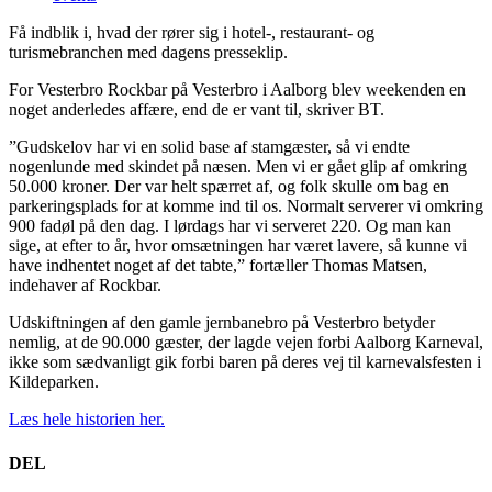
Få indblik i, hvad der rører sig i hotel-, restaurant- og
turismebranchen med dagens presseklip.
For Vesterbro Rockbar på Vesterbro i Aalborg blev weekenden en
noget anderledes affære, end de er vant til, skriver BT.
”Gudskelov har vi en solid base af stamgæster, så vi endte
nogenlunde med skindet på næsen. Men vi er gået glip af omkring
50.000 kroner. Der var helt spærret af, og folk skulle om bag en
parkeringsplads for at komme ind til os. Normalt serverer vi omkring
900 fadøl på den dag. I lørdags har vi serveret 220. Og man kan
sige, at efter to år, hvor omsætningen har været lavere, så kunne vi
have indhentet noget af det tabte,” fortæller Thomas Matsen,
indehaver af Rockbar.
Udskiftningen af den gamle jernbanebro på Vesterbro betyder
nemlig, at de 90.000 gæster, der lagde vejen forbi Aalborg Karneval,
ikke som sædvanligt gik forbi baren på deres vej til karnevalsfesten i
Kildeparken.
Læs hele historien her.
DEL