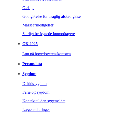
G-dage
Godtgørelse for usaglig afskedigelse
Masseafskedigelser
Særligt beskyttede lønmodtagere
OK 2025
Løn på hovedoverenskomsten
Persondata
Sygdom
Deltidssygdom
Ferie og sygdom
Kontakt til den sygemeldte
Lægeerklæringer