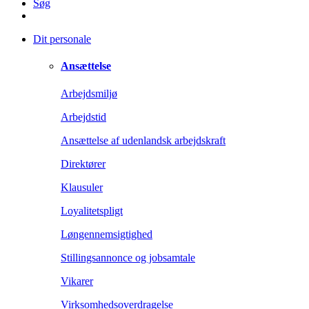
Søg
Dit personale
Ansættelse
Arbejdsmiljø
Arbejdstid
Ansættelse af udenlandsk arbejdskraft
Direktører
Klausuler
Loyalitetspligt
Løngennemsigtighed
Stillingsannonce og jobsamtale
Vikarer
Virksomhedsoverdragelse