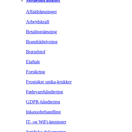
Medlemsrabatter
Affaldsløsninger
Arbejdskraft
Betalingsløsning
Brandrådgivning
Brændstof
Elaftale
Forsikring
Frostsikre unika-krukker
Fødevarehåndtering
GDPR-håndtering
Inkassobehandling
IT- og WiFi-løsninger
Juridiske dokumenter