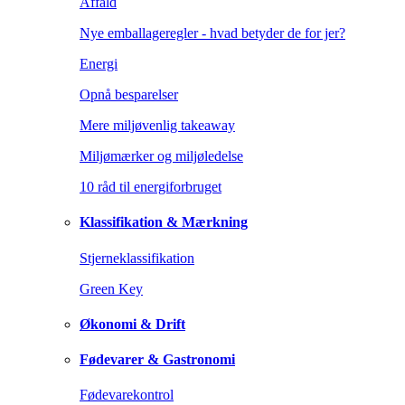
Affald
Nye emballageregler - hvad betyder de for jer?
Energi
Opnå besparelser
Mere miljøvenlig takeaway
Miljømærker og miljøledelse
10 råd til energiforbruget
Klassifikation & Mærkning
Stjerneklassifikation
Green Key
Økonomi & Drift
Fødevarer & Gastronomi
Fødevarekontrol