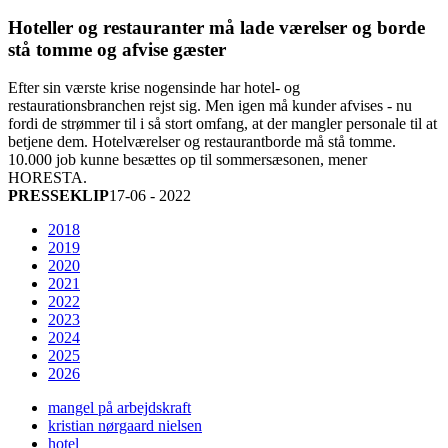
Hoteller og restauranter må lade værelser og borde
stå tomme og afvise gæster
Efter sin værste krise nogensinde har hotel- og
restaurationsbranchen rejst sig. Men igen må kunder afvises - nu
fordi de strømmer til i så stort omfang, at der mangler personale til at
betjene dem. Hotelværelser og restaurantborde må stå tomme.
10.000 job kunne besættes op til sommersæsonen, mener
HORESTA.
PRESSEKLIP
17-06 - 2022
2018
2019
2020
2021
2022
2023
2024
2025
2026
mangel på arbejdskraft
kristian nørgaard nielsen
hotel