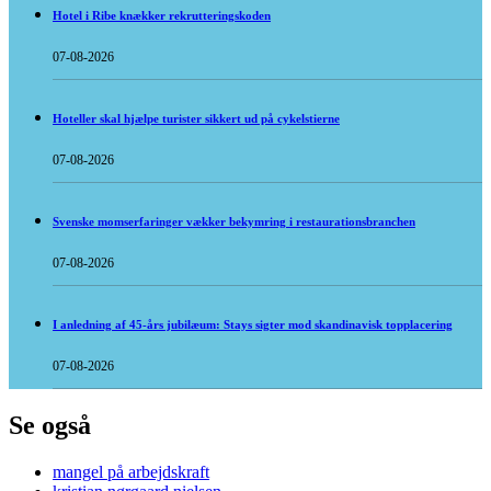
Hotel i Ribe knækker rekrutteringskoden
07-08-2026
Hoteller skal hjælpe turister sikkert ud på cykelstierne
07-08-2026
Svenske momserfaringer vækker bekymring i restaurationsbranchen
07-08-2026
I anledning af 45-års jubilæum: Stays sigter mod skandinavisk topplacering
07-08-2026
Se også
mangel på arbejdskraft