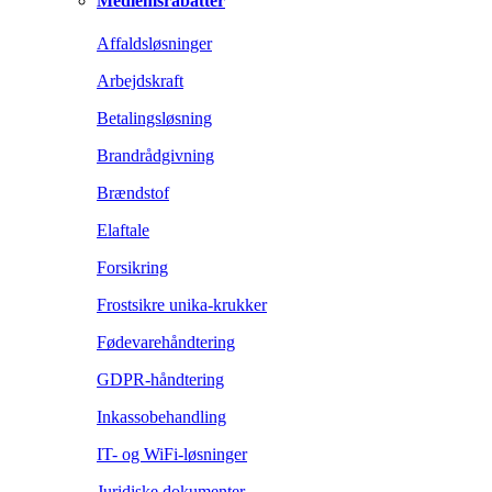
Medlemsrabatter
Affaldsløsninger
Arbejdskraft
Betalingsløsning
Brandrådgivning
Brændstof
Elaftale
Forsikring
Frostsikre unika-krukker
Fødevarehåndtering
GDPR-håndtering
Inkassobehandling
IT- og WiFi-løsninger
Juridiske dokumenter