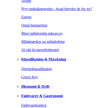
Affald
Nye emballageregler - hvad betyder de for jer?
Energi
Opnå besparelser
Mere miljøvenlig takeaway
Miljømærker og miljøledelse
10 råd til energiforbruget
Klassifikation & Mærkning
Stjerneklassifikation
Green Key
Økonomi & Drift
Fødevarer & Gastronomi
Fødevarekontrol