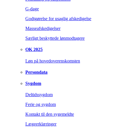
G-dage
Godtgørelse for usaglig afskedigelse
Masseafskedigelser
Særligt beskyttede lønmodtagere
OK 2025
Løn på hovedoverenskomsten
Persondata
Sygdom
Deltidssygdom
Ferie og sygdom
Kontakt til den sygemeldte
Lægeerklæringer