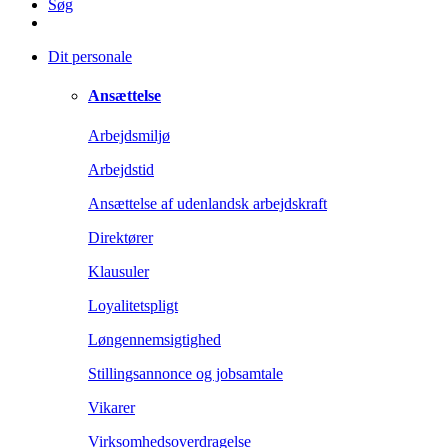
Søg
Dit personale
Ansættelse
Arbejdsmiljø
Arbejdstid
Ansættelse af udenlandsk arbejdskraft
Direktører
Klausuler
Loyalitetspligt
Løngennemsigtighed
Stillingsannonce og jobsamtale
Vikarer
Virksomhedsoverdragelse