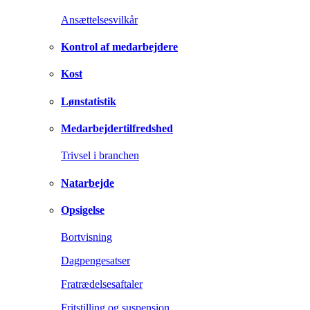
Ansættelsesvilkår
Kontrol af medarbejdere
Kost
Lønstatistik
Medarbejdertilfredshed
Trivsel i branchen
Natarbejde
Opsigelse
Bortvisning
Dagpengesatser
Fratrædelsesaftaler
Fritstilling og suspension