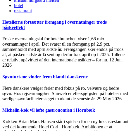
kristian nørgaard nielsen
hotel
restaurant
Hotellerne fortsætter fremgang i overnatninger trods
påskeeffekt
Friske overnatningstal for hotelbranchen viser 1,68 mio.
overnatninger i april. Det svarer til en fremgang på 2,9 pct.
sammenholdt med april sidste år. Fremgangen sker endda på trods
af, at påsken sidste år lå sent og derfor trak april op i 2025. Tallene
er relativt upåvirket af den internationale usikker – for nu.
12 Jun
2026
Søvnturisme vinder frem blandt danskerne
Flere danskere vælger ferier med fokus på ro, velvære og bedre
søvn. Hos rejsearrangøren Sunweb er efterspørgslen på hoteller med
særlige søvnfaciliteter steget markant de seneste år.
29 May 2026
Michelin-kok vil løfte gastronomien i Hornbæk
Kokken Brian Mark Hansen står i spidsen for en ny luksusrestaurant
ved det kommende Hotel Cori i Hornbæk. Ambitionen er at