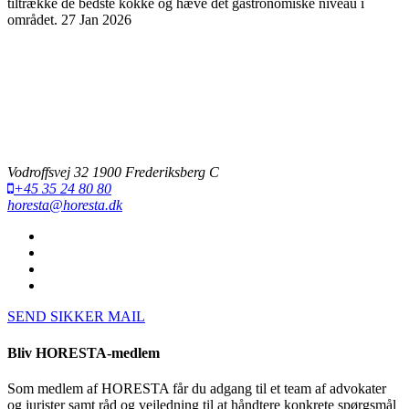
tiltrække de bedste kokke og hæve det gastronomiske niveau i
området.
27 Jan 2026
Vodroffsvej 32 1900 Frederiksberg C
+45 35 24 80 80
horesta@horesta.dk
SEND SIKKER MAIL
Bliv HORESTA-medlem
Som medlem af HORESTA får du adgang til et team af advokater
og jurister samt råd og vejledning til at håndtere konkrete spørgsmål