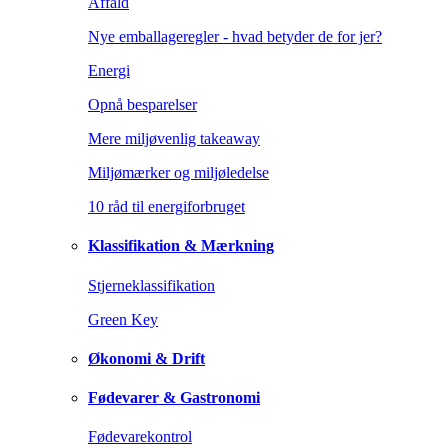
Affald
Nye emballageregler - hvad betyder de for jer?
Energi
Opnå besparelser
Mere miljøvenlig takeaway
Miljømærker og miljøledelse
10 råd til energiforbruget
Klassifikation & Mærkning
Stjerneklassifikation
Green Key
Økonomi & Drift
Fødevarer & Gastronomi
Fødevarekontrol