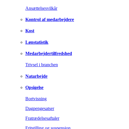
Ansættelsesvilkår
Kontrol af medarbejdere
Kost
Lønstatistik
Medarbejdertilfredshed
Trivsel i branchen
Natarbejde
Opsigelse
Bortvisning
Dagpengesatser
Fratrædelsesaftaler
Fritstilling og suspension