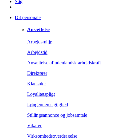
Søg
Dit personale
Ansættelse
Arbejdsmiljø
Arbejdstid
Ansættelse af udenlandsk arbejdskraft
Direktører
Klausuler
Loyalitetspligt
Løngennemsigtighed
Stillingsannonce og jobsamtale
Vikarer
Virksomhedsoverdragelse