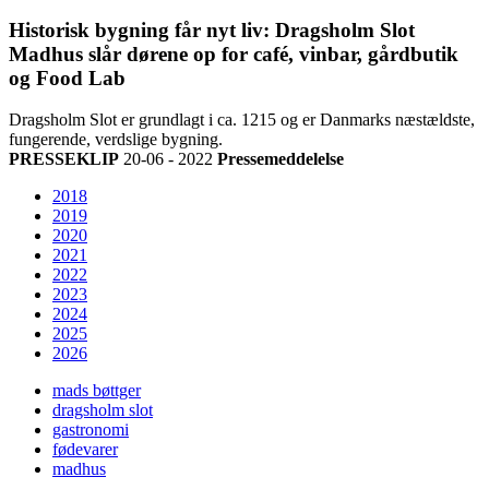
Historisk bygning får nyt liv: Dragsholm Slot
Madhus slår dørene op for café, vinbar, gårdbutik
og Food Lab
Dragsholm Slot er grundlagt i ca. 1215 og er Danmarks næstældste,
fungerende, verdslige bygning.
PRESSEKLIP
20-06 - 2022
Pressemeddelelse
2018
2019
2020
2021
2022
2023
2024
2025
2026
mads bøttger
dragsholm slot
gastronomi
fødevarer
madhus