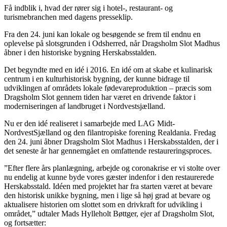
Få indblik i, hvad der rører sig i hotel-, restaurant- og
turismebranchen med dagens presseklip.
Fra den 24. juni kan lokale og besøgende se frem til endnu en
oplevelse på slotsgrunden i Odsherred, når Dragsholm Slot Madhus
åbner i den historiske bygning Herskabsstalden.
Det begyndte med en idé i 2016. En idé om at skabe et kulinarisk
centrum i en kulturhistorisk bygning, der kunne bidrage til
udviklingen af områdets lokale fødevareproduktion – præcis som
Dragsholm Slot gennem tiden har været en drivende faktor i
moderniseringen af landbruget i Nordvestsjælland.
Nu er den idé realiseret i samarbejde med LAG Midt-
NordvestSjælland og den filantropiske forening Realdania. Fredag
den 24. juni åbner Dragsholm Slot Madhus i Herskabsstalden, der i
det seneste år har gennemgået en omfattende restaureringsproces.
”Efter flere års planlægning, arbejde og coronakrise er vi stolte over
nu endelig at kunne byde vores gæster indenfor i den restaurerede
Herskabsstald. Idéen med projektet har fra starten været at bevare
den historisk unikke bygning, men i lige så høj grad at bevare og
aktualisere historien om slottet som en drivkraft for udvikling i
området,” udtaler Mads Hylleholt Bøttger, ejer af Dragsholm Slot,
og fortsætter: