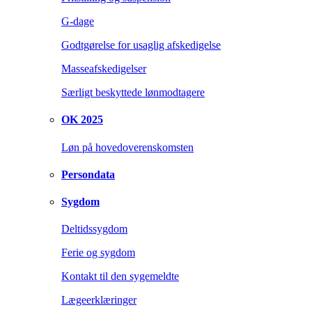
G-dage
Godtgørelse for usaglig afskedigelse
Masseafskedigelser
Særligt beskyttede lønmodtagere
OK 2025
Løn på hovedoverenskomsten
Persondata
Sygdom
Deltidssygdom
Ferie og sygdom
Kontakt til den sygemeldte
Lægeerklæringer