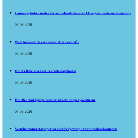
Campingpladser mister terræn i dansk turisme: Efterlyser moderne lovgivning
07-08-2026
Wolt forventer lavere vækst efter rekordår
07-08-2026
Hotel i Ribe knækker rekrutteringskoden
07-08-2026
Hoteller skal hjælpe turister sikkert ud på cykelstierne
07-08-2026
Svenske momserfaringer vækker bekymring i restaurationsbranchen