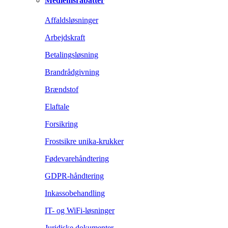
Medlemsrabatter
Affaldsløsninger
Arbejdskraft
Betalingsløsning
Brandrådgivning
Brændstof
Elaftale
Forsikring
Frostsikre unika-krukker
Fødevarehåndtering
GDPR-håndtering
Inkassobehandling
IT- og WiFi-løsninger
Juridiske dokumenter