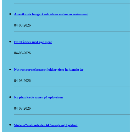
Amerikansk burgerkæde åbner endnu en restaurant
04-08-2026
Hotel åbner med nye ejere
04-08-2026
Nyt restaurantkoncept lukker efter halvandet år
04-08-2026
Ny pizzakæde satser på oplevelsen
04-08-2026
Sticks'n'Sushi udvider til Sverige og Tjekkiet