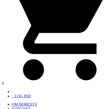
0
LOG IND
OM HORESTA
KONTAKT