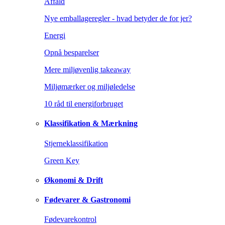
Affald
Nye emballageregler - hvad betyder de for jer?
Energi
Opnå besparelser
Mere miljøvenlig takeaway
Miljømærker og miljøledelse
10 råd til energiforbruget
Klassifikation & Mærkning
Stjerneklassifikation
Green Key
Økonomi & Drift
Fødevarer & Gastronomi
Fødevarekontrol