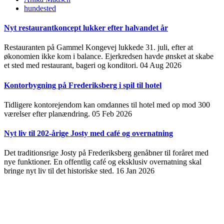
hundested
Nyt restaurantkoncept lukker efter halvandet år
Restauranten på Gammel Kongevej lukkede 31. juli, efter at
økonomien ikke kom i balance. Ejerkredsen havde ønsket at skabe
et sted med restaurant, bageri og konditori.
04 Aug 2026
Kontorbygning på Frederiksberg i spil til hotel
Tidligere kontorejendom kan omdannes til hotel med op mod 300
værelser efter planændring.
05 Feb 2026
Nyt liv til 202-årige Josty med café og overnatning
Det traditionsrige Josty på Frederiksberg genåbner til foråret med
nye funktioner. En offentlig café og eksklusiv overnatning skal
bringe nyt liv til det historiske sted.
16 Jan 2026