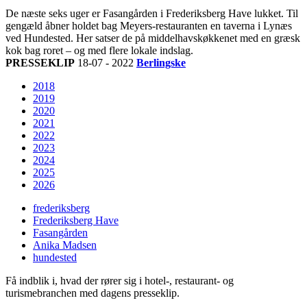
De næste seks uger er Fasangården i Frederiksberg Have lukket. Til
gengæld åbner holdet bag Meyers-restauranten en taverna i Lynæs
ved Hundested. Her satser de på middelhavskøkkenet med en græsk
kok bag roret – og med flere lokale indslag.
PRESSEKLIP
18-07 - 2022
Berlingske
2018
2019
2020
2021
2022
2023
2024
2025
2026
frederiksberg
Frederiksberg Have
Fasangården
Anika Madsen
hundested
Få indblik i, hvad der rører sig i hotel-, restaurant- og
turismebranchen med dagens presseklip.