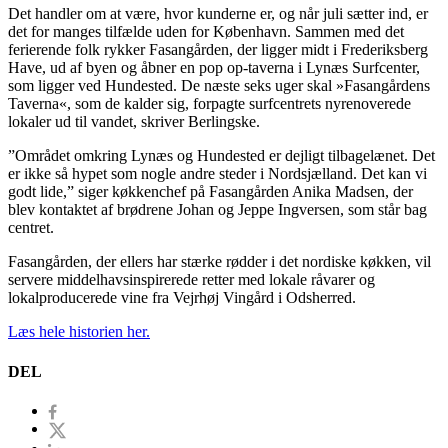
Det handler om at være, hvor kunderne er, og når juli sætter ind, er
det for manges tilfælde uden for København. Sammen med det
ferierende folk rykker Fasangården, der ligger midt i Frederiksberg
Have, ud af byen og åbner en pop op-taverna i Lynæs Surfcenter,
som ligger ved Hundested. De næste seks uger skal »Fasangårdens
Taverna«, som de kalder sig, forpagte surfcentrets nyrenoverede
lokaler ud til vandet, skriver Berlingske.
”Området omkring Lynæs og Hundested er dejligt tilbagelænet. Det
er ikke så hypet som nogle andre steder i Nordsjælland. Det kan vi
godt lide,” siger køkkenchef på Fasangården Anika Madsen, der
blev kontaktet af brødrene Johan og Jeppe Ingversen, som står bag
centret.
Fasangården, der ellers har stærke rødder i det nordiske køkken, vil
servere middelhavsinspirerede retter med lokale råvarer og
lokalproducerede vine fra Vejrhøj Vingård i Odsherred.
Læs hele historien her.
DEL