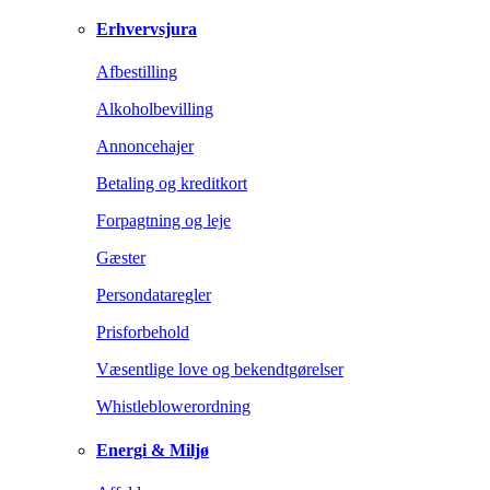
Erhvervsjura
Afbestilling
Alkoholbevilling
Annoncehajer
Betaling og kreditkort
Forpagtning og leje
Gæster
Persondataregler
Prisforbehold
Væsentlige love og bekendtgørelser
Whistleblowerordning
Energi & Miljø