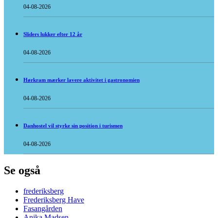
04-08-2026
Sliders lukker efter 12 år
04-08-2026
Hørkram mærker lavere aktivitet i gastronomien
04-08-2026
Danhostel vil styrke sin position i turismen
04-08-2026
Se også
frederiksberg
Frederiksberg Have
Fasangården
Anika Madsen