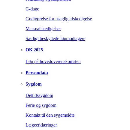
G-dage
Godtgørelse for usaglig afskedigelse
Masseafskedigelser
Særligt beskyttede lønmodtagere
OK 2025
Løn på hovedoverenskomsten
Persondata
Sygdom
Deltidssygdom
Ferie og sygdom
Kontakt til den sygemeldte
Lægeerklæringer