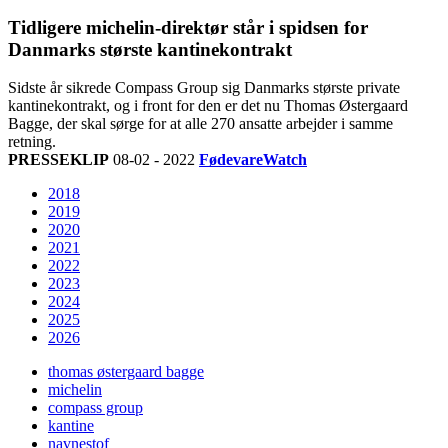
Tidligere michelin-direktør står i spidsen for
Danmarks største kantinekontrakt
Sidste år sikrede Compass Group sig Danmarks største private
kantinekontrakt, og i front for den er det nu Thomas Østergaard
Bagge, der skal sørge for at alle 270 ansatte arbejder i samme
retning.
PRESSEKLIP
08-02 - 2022
FødevareWatch
2018
2019
2020
2021
2022
2023
2024
2025
2026
thomas østergaard bagge
michelin
compass group
kantine
navnestof