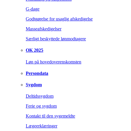
G-dage
Godtgørelse for usaglig afskedigelse
Masseafskedigelser
Særligt beskyttede lønmodtagere
OK 2025
Løn på hovedoverenskomsten
Persondata
Sygdom
Deltidssygdom
Ferie og sygdom
Kontakt til den sygemeldte
Lægeerklæringer