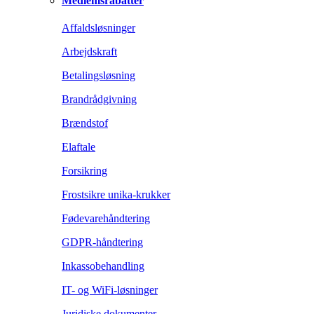
Medlemsrabatter
Affaldsløsninger
Arbejdskraft
Betalingsløsning
Brandrådgivning
Brændstof
Elaftale
Forsikring
Frostsikre unika-krukker
Fødevarehåndtering
GDPR-håndtering
Inkassobehandling
IT- og WiFi-løsninger
Juridiske dokumenter