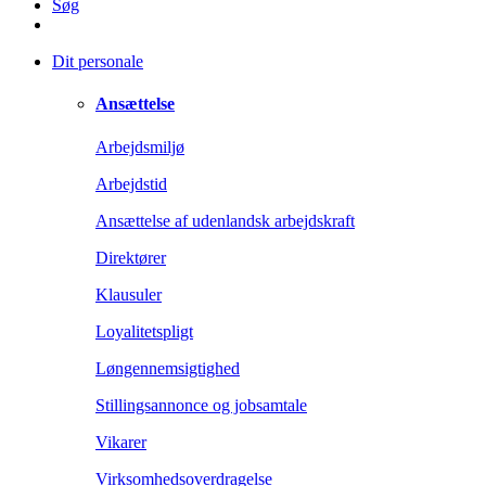
Søg
Dit personale
Ansættelse
Arbejdsmiljø
Arbejdstid
Ansættelse af udenlandsk arbejdskraft
Direktører
Klausuler
Loyalitetspligt
Løngennemsigtighed
Stillingsannonce og jobsamtale
Vikarer
Virksomhedsoverdragelse