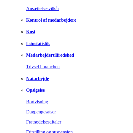
Ansættelsesvilkår
Kontrol af medarbejdere
Kost
Lønstatistik
Medarbejdertilfredshed
Trivsel i branchen
Natarbejde
Opsigelse
Bortvisning
Dagpengesatser
Fratrædelsesaftaler
Fritstilling og suspension