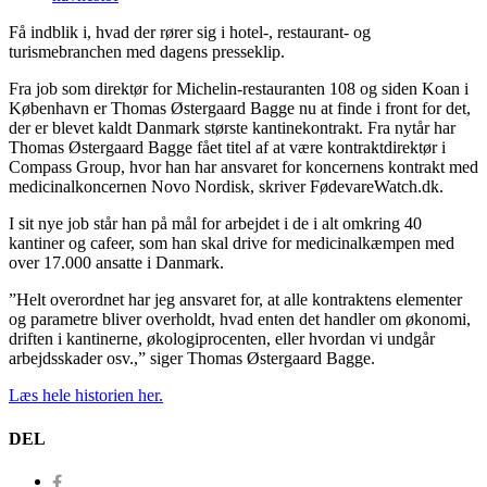
Få indblik i, hvad der rører sig i hotel-, restaurant- og
turismebranchen med dagens presseklip.
Fra job som direktør for Michelin-restauranten 108 og siden Koan i
København er Thomas Østergaard Bagge nu at finde i front for det,
der er blevet kaldt Danmark største kantinekontrakt. Fra nytår har
Thomas Østergaard Bagge fået titel af at være kontraktdirektør i
Compass Group, hvor han har ansvaret for koncernens kontrakt med
medicinalkoncernen Novo Nordisk, skriver FødevareWatch.dk.
I sit nye job står han på mål for arbejdet i de i alt omkring 40
kantiner og cafeer, som han skal drive for medicinalkæmpen med
over 17.000 ansatte i Danmark.
”Helt overordnet har jeg ansvaret for, at alle kontraktens elementer
og parametre bliver overholdt, hvad enten det handler om økonomi,
driften i kantinerne, økologiprocenten, eller hvordan vi undgår
arbejdsskader osv.,” siger Thomas Østergaard Bagge.
Læs hele historien her.
DEL