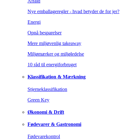
Affald
Nye emballageregler - hvad betyder de for jer?
Energi
Opnå besparelser
Mere miljøvenlig takeaway
Miljømærker og miljøledelse
10 råd til energiforbruget
Klassifikation & Mærkning
Stjerneklassifikation
Green Key
Økonomi & Drift
Fødevarer & Gastronomi
Fødevarekontrol