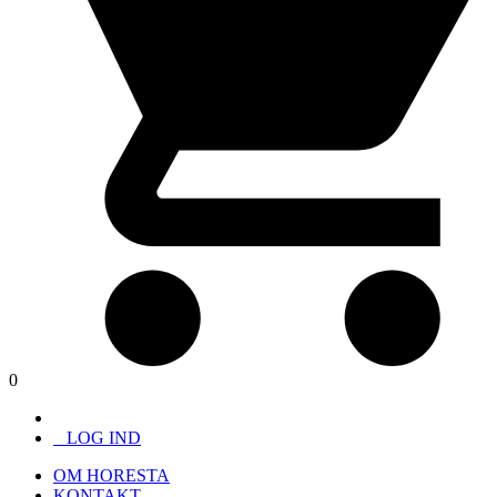
0
LOG IND
OM HORESTA
KONTAKT