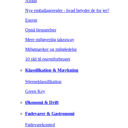
Affald
Nye emballageregler - hvad betyder de for jer?
Energi
Opnå besparelser
Mere miljøvenlig takeaway
Miljømærker og miljøledelse
10 råd til energiforbruget
Klassifikation & Mærkning
Stjerneklassifikation
Green Key
Økonomi & Drift
Fødevarer & Gastronomi
Fødevarekontrol