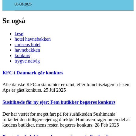
06-08-2026
Se også
læsø
hotel havnebakken
carlsens hotel
havnebakken
konkurs
trygve natvig
KFC i Danmark går konkurs
Alle danske KFC-restauranter er ramt, efter franchisetageren Isken
Aps er gået konkurs.
25 Jul 2025
Sushikæde får ny ejer: Fem butikker begæres konkurs
Der har været for meget fart på for sushikæden Sushimania,
fortæller den tidligere ejer og direktør. Hun overdrager nu en del af
kædens butikker, mens resten begæres konkurs.
28 Feb 2025