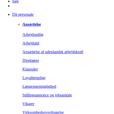
Søg
Dit personale
Ansættelse
Arbejdsmiljø
Arbejdstid
Ansættelse af udenlandsk arbejdskraft
Direktører
Klausuler
Loyalitetspligt
Løngennemsigtighed
Stillingsannonce og jobsamtale
Vikarer
Virksomhedsoverdragelse