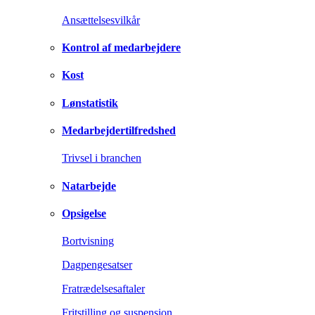
Ansættelsesvilkår
Kontrol af medarbejdere
Kost
Lønstatistik
Medarbejdertilfredshed
Trivsel i branchen
Natarbejde
Opsigelse
Bortvisning
Dagpengesatser
Fratrædelsesaftaler
Fritstilling og suspension