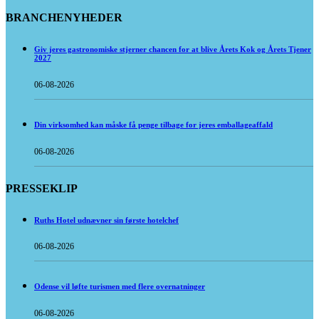
BRANCHENYHEDER
Giv jeres gastronomiske stjerner chancen for at blive Årets Kok og Årets Tjener
2027
06-08-2026
Din virksomhed kan måske få penge tilbage for jeres emballageaffald
06-08-2026
PRESSEKLIP
Ruths Hotel udnævner sin første hotelchef
06-08-2026
Odense vil løfte turismen med flere overnatninger
06-08-2026