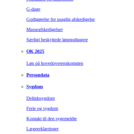
G-dage
Godtgørelse for usaglig afskedigelse
Masseafskedigelser
Særligt beskyttede lønmodtagere
OK 2025
Løn på hovedoverenskomsten
Persondata
Sygdom
Deltidssygdom
Ferie og sygdom
Kontakt til den sygemeldte
Lægeerklæringer