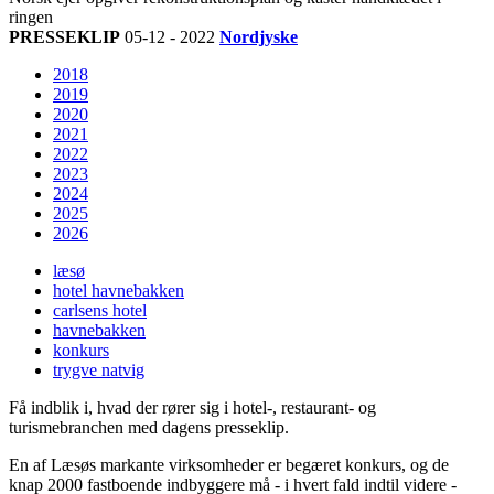
ringen
PRESSEKLIP
05-12 - 2022
Nordjyske
2018
2019
2020
2021
2022
2023
2024
2025
2026
læsø
hotel havnebakken
carlsens hotel
havnebakken
konkurs
trygve natvig
Få indblik i, hvad der rører sig i hotel-, restaurant- og
turismebranchen med dagens presseklip.
En af Læsøs markante virksomheder er begæret konkurs, og de
knap 2000 fastboende indbyggere må - i hvert fald indtil videre -