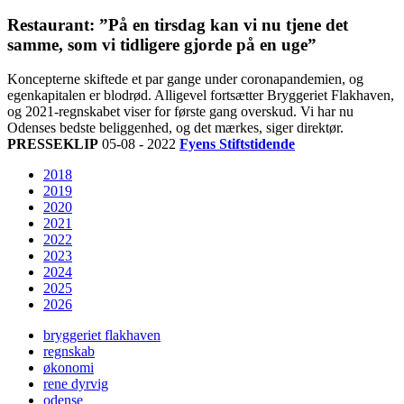
Restaurant: ”På en tirsdag kan vi nu tjene det
samme, som vi tidligere gjorde på en uge”
Koncepterne skiftede et par gange under coronapandemien, og
egenkapitalen er blodrød. Alligevel fortsætter Bryggeriet Flakhaven,
og 2021-regnskabet viser for første gang overskud. Vi har nu
Odenses bedste beliggenhed, og det mærkes, siger direktør.
PRESSEKLIP
05-08 - 2022
Fyens Stiftstidende
2018
2019
2020
2021
2022
2023
2024
2025
2026
bryggeriet flakhaven
regnskab
økonomi
rene dyrvig
odense