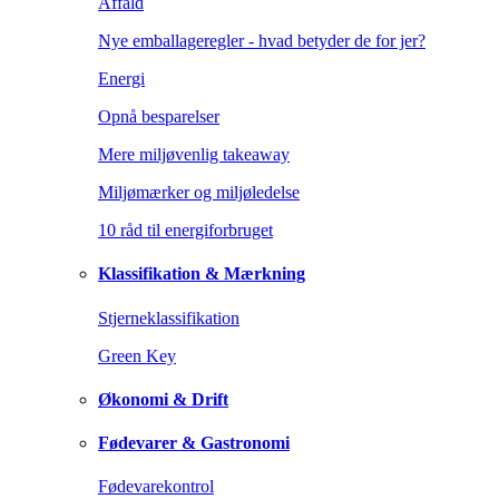
Affald
Nye emballageregler - hvad betyder de for jer?
Energi
Opnå besparelser
Mere miljøvenlig takeaway
Miljømærker og miljøledelse
10 råd til energiforbruget
Klassifikation & Mærkning
Stjerneklassifikation
Green Key
Økonomi & Drift
Fødevarer & Gastronomi
Fødevarekontrol