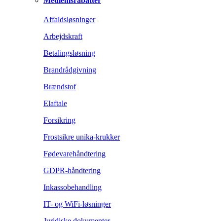
Medlemsrabatter
Affaldsløsninger
Arbejdskraft
Betalingsløsning
Brandrådgivning
Brændstof
Elaftale
Forsikring
Frostsikre unika-krukker
Fødevarehåndtering
GDPR-håndtering
Inkassobehandling
IT- og WiFi-løsninger
Juridiske dokumenter