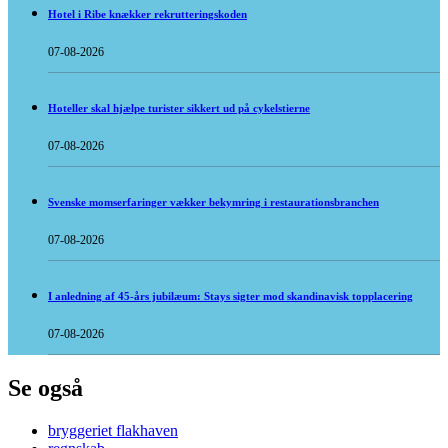
Hotel i Ribe knækker rekrutteringskoden
07-08-2026
Hoteller skal hjælpe turister sikkert ud på cykelstierne
07-08-2026
Svenske momserfaringer vækker bekymring i restaurationsbranchen
07-08-2026
I anledning af 45-års jubilæum: Stays sigter mod skandinavisk topplacering
07-08-2026
Se også
bryggeriet flakhaven