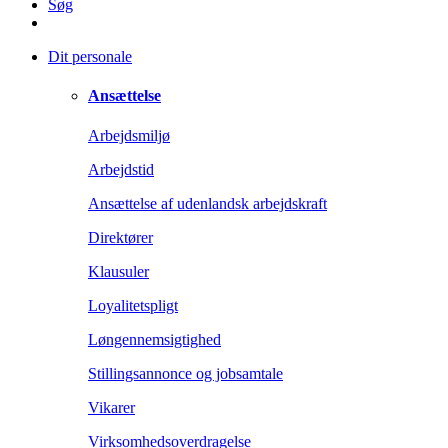
Søg
Dit personale
Ansættelse
Arbejdsmiljø
Arbejdstid
Ansættelse af udenlandsk arbejdskraft
Direktører
Klausuler
Loyalitetspligt
Løngennemsigtighed
Stillingsannonce og jobsamtale
Vikarer
Virksomhedsoverdragelse