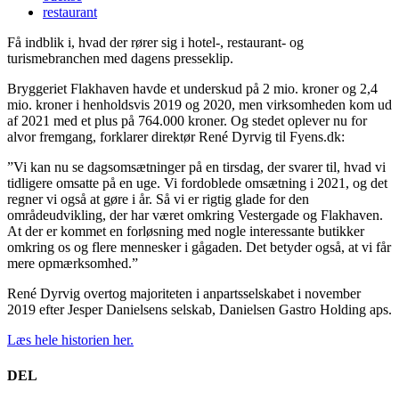
restaurant
Få indblik i, hvad der rører sig i hotel-, restaurant- og
turismebranchen med dagens presseklip.
Bryggeriet Flakhaven havde et underskud på 2 mio. kroner og 2,4
mio. kroner i henholdsvis 2019 og 2020, men virksomheden kom ud
af 2021 med et plus på 764.000 kroner. Og stedet oplever nu for
alvor fremgang, forklarer direktør René Dyrvig til Fyens.dk:
”Vi kan nu se dagsomsætninger på en tirsdag, der svarer til, hvad vi
tidligere omsatte på en uge. Vi fordoblede omsætning i 2021, og det
regner vi også at gøre i år. Så vi er rigtig glade for den
områdeudvikling, der har været omkring Vestergade og Flakhaven.
At der er kommet en forløsning med nogle interessante butikker
omkring os og flere mennesker i gågaden. Det betyder også, at vi får
mere opmærksomhed.”
René Dyrvig overtog majoriteten i anpartsselskabet i november
2019 efter Jesper Danielsens selskab, Danielsen Gastro Holding aps.
Læs hele historien her.
DEL