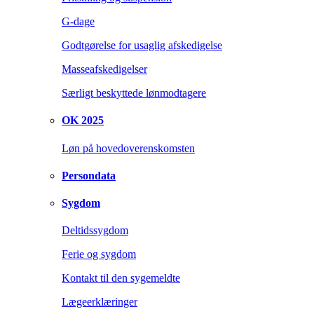
G-dage
Godtgørelse for usaglig afskedigelse
Masseafskedigelser
Særligt beskyttede lønmodtagere
OK 2025
Løn på hovedoverenskomsten
Persondata
Sygdom
Deltidssygdom
Ferie og sygdom
Kontakt til den sygemeldte
Lægeerklæringer