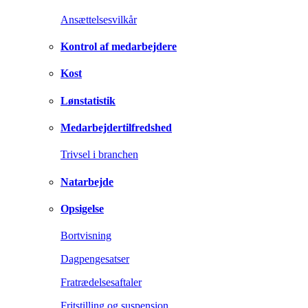
Ansættelsesvilkår
Kontrol af medarbejdere
Kost
Lønstatistik
Medarbejdertilfredshed
Trivsel i branchen
Natarbejde
Opsigelse
Bortvisning
Dagpengesatser
Fratrædelsesaftaler
Fritstilling og suspension