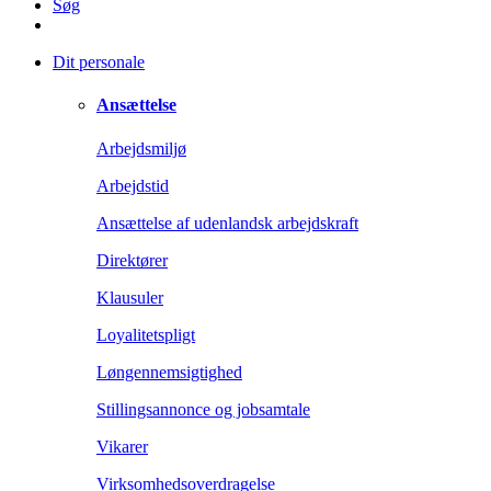
Søg
Dit personale
Ansættelse
Arbejdsmiljø
Arbejdstid
Ansættelse af udenlandsk arbejdskraft
Direktører
Klausuler
Loyalitetspligt
Løngennemsigtighed
Stillingsannonce og jobsamtale
Vikarer
Virksomhedsoverdragelse