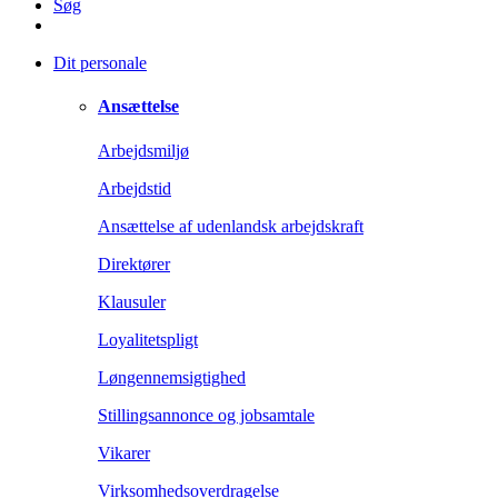
Søg
Dit personale
Ansættelse
Arbejdsmiljø
Arbejdstid
Ansættelse af udenlandsk arbejdskraft
Direktører
Klausuler
Loyalitetspligt
Løngennemsigtighed
Stillingsannonce og jobsamtale
Vikarer
Virksomhedsoverdragelse