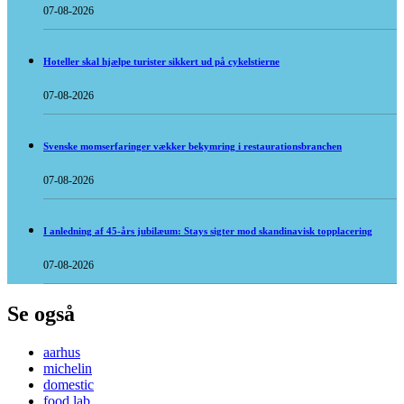
07-08-2026
Hoteller skal hjælpe turister sikkert ud på cykelstierne
07-08-2026
Svenske momserfaringer vækker bekymring i restaurationsbranchen
07-08-2026
I anledning af 45-års jubilæum: Stays sigter mod skandinavisk topplacering
07-08-2026
Se også
aarhus
michelin
domestic
food lab