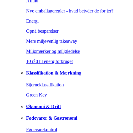
Affald
Nye emballageregler - hvad betyder de for jer?
Energi
Opnå besparelser
Mere miljøvenlig takeaway
Miljømærker og miljøledelse
10 råd til energiforbruget
Klassifikation & Mærkning
Stjerneklassifikation
Green Key
Økonomi & Drift
Fødevarer & Gastronomi
Fødevarekontrol