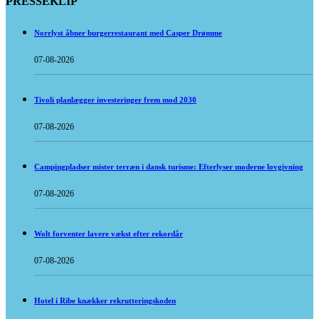
PRESSEKLIP
Norrlyst åbner burgerrestaurant med Casper Drømme
07-08-2026
Tivoli planlægger investeringer frem mod 2030
07-08-2026
Campingpladser mister terræn i dansk turisme: Efterlyser moderne lovgivning
07-08-2026
Wolt forventer lavere vækst efter rekordår
07-08-2026
Hotel i Ribe knækker rekrutteringskoden