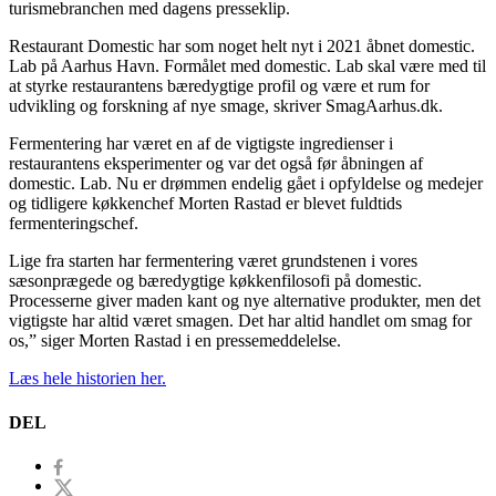
turismebranchen med dagens presseklip.
Restaurant Domestic har som noget helt nyt i 2021 åbnet domestic.
Lab på Aarhus Havn. Formålet med domestic. Lab skal være med til
at styrke restaurantens bæredygtige profil og være et rum for
udvikling og forskning af nye smage, skriver SmagAarhus.dk.
Fermentering har været en af de vigtigste ingredienser i
restaurantens eksperimenter og var det også før åbningen af
domestic. Lab. Nu er drømmen endelig gået i opfyldelse og medejer
og tidligere køkkenchef Morten Rastad er blevet fuldtids
fermenteringschef.
Lige fra starten har fermentering været grundstenen i vores
sæsonprægede og bæredygtige køkkenfilosofi på domestic.
Processerne giver maden kant og nye alternative produkter, men det
vigtigste har altid været smagen. Det har altid handlet om smag for
os,” siger Morten Rastad i en pressemeddelelse.
Læs hele historien her.
DEL