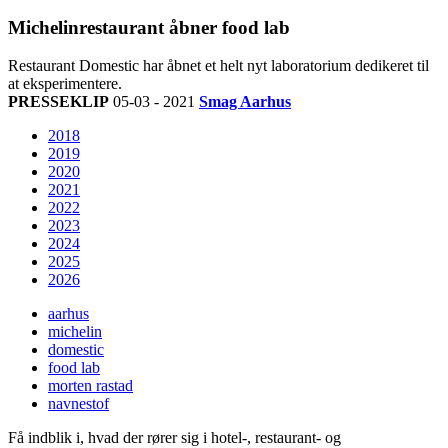
Michelinrestaurant åbner food lab
Restaurant Domestic har åbnet et helt nyt laboratorium dedikeret til
at eksperimentere.
PRESSEKLIP
05-03 - 2021
Smag Aarhus
2018
2019
2020
2021
2022
2023
2024
2025
2026
aarhus
michelin
domestic
food lab
morten rastad
navnestof
Få indblik i, hvad der rører sig i hotel-, restaurant- og