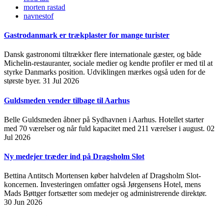
morten rastad
navnestof
Gastrodanmark er trækplaster for mange turister
Dansk gastronomi tiltrækker flere internationale gæster, og både
Michelin-restauranter, sociale medier og kendte profiler er med til at
styrke Danmarks position. Udviklingen mærkes også uden for de
største byer.
31 Jul 2026
Guldsmeden vender tilbage til Aarhus
Belle Guldsmeden åbner på Sydhavnen i Aarhus. Hotellet starter
med 70 værelser og når fuld kapacitet med 211 værelser i august.
02
Jul 2026
Ny medejer træder ind på Dragsholm Slot
Bettina Antitsch Mortensen køber halvdelen af Dragsholm Slot-
koncernen. Investeringen omfatter også Jørgensens Hotel, mens
Mads Bøttger fortsætter som medejer og administrerende direktør.
30 Jun 2026