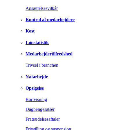
Ansættelsesvilkår
Kontrol af medarbejdere
Kost
Lønstatistik
Medarbejdertilfredshed
Trivsel i branchen
Natarbejde
Opsigelse
Bortvisning
Dagpengesatser
Fratrædelsesaftaler
Fritstilling og suspension