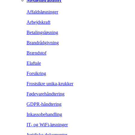
Medlemsrabatter
Affaldsløsninger
Arbejdskraft
Betalingsløsning
Brandrådgivning
Brændstof
Elaftale
Forsikring
Frostsikre unika-krukker
Fødevarehåndtering
GDPR-håndtering
Inkassobehandling
IT- og WiFi-løsninger
Juridiske dokumenter