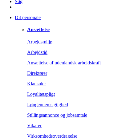
Søg
Dit personale
Ansættelse
Arbejdsmiljø
Arbejdstid
Ansættelse af udenlandsk arbejdskraft
Direktører
Klausuler
Loyalitetspligt
Løngennemsigtighed
Stillingsannonce og jobsamtale
Vikarer
Virksomhedsoverdragelse