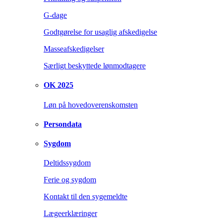
G-dage
Godtgørelse for usaglig afskedigelse
Masseafskedigelser
Særligt beskyttede lønmodtagere
OK 2025
Løn på hovedoverenskomsten
Persondata
Sygdom
Deltidssygdom
Ferie og sygdom
Kontakt til den sygemeldte
Lægeerklæringer