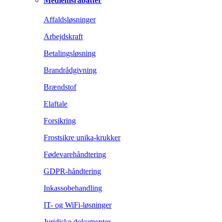
Medlemsrabatter
Affaldsløsninger
Arbejdskraft
Betalingsløsning
Brandrådgivning
Brændstof
Elaftale
Forsikring
Frostsikre unika-krukker
Fødevarehåndtering
GDPR-håndtering
Inkassobehandling
IT- og WiFi-løsninger
Juridiske dokumenter