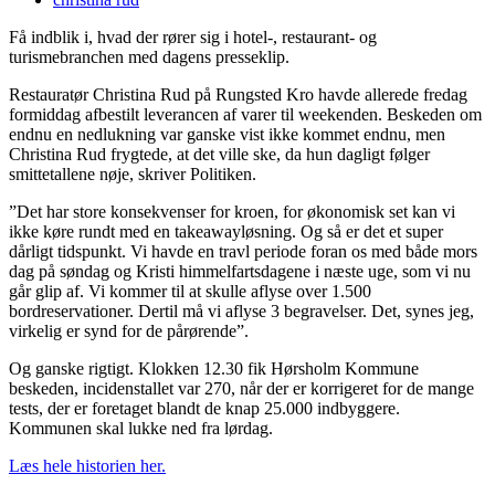
Få indblik i, hvad der rører sig i hotel-, restaurant- og
turismebranchen med dagens presseklip.
Restauratør Christina Rud på Rungsted Kro havde allerede fredag
formiddag afbestilt leverancen af varer til weekenden. Beskeden om
endnu en nedlukning var ganske vist ikke kommet endnu, men
Christina Rud frygtede, at det ville ske, da hun dagligt følger
smittetallene nøje, skriver Politiken.
”Det har store konsekvenser for kroen, for økonomisk set kan vi
ikke køre rundt med en takeawayløsning. Og så er det et super
dårligt tidspunkt. Vi havde en travl periode foran os med både mors
dag på søndag og Kristi himmelfartsdagene i næste uge, som vi nu
går glip af. Vi kommer til at skulle aflyse over 1.500
bordreservationer. Dertil må vi aflyse 3 begravelser. Det, synes jeg,
virkelig er synd for de pårørende”.
Og ganske rigtigt. Klokken 12.30 fik Hørsholm Kommune
beskeden, incidenstallet var 270, når der er korrigeret for de mange
tests, der er foretaget blandt de knap 25.000 indbyggere.
Kommunen skal lukke ned fra lørdag.
Læs hele historien her.