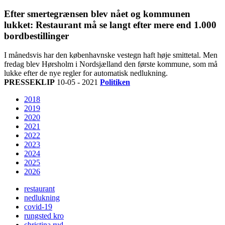
Efter smertegrænsen blev nået og kommunen
lukket: Restaurant må se langt efter mere end 1.000
bordbestillinger
I månedsvis har den københavnske vestegn haft høje smittetal. Men
fredag blev Hørsholm i Nordsjælland den første kommune, som må
lukke efter de nye regler for automatisk nedlukning.
PRESSEKLIP
10-05 - 2021
Politiken
2018
2019
2020
2021
2022
2023
2024
2025
2026
restaurant
nedlukning
covid-19
rungsted kro
christina rud