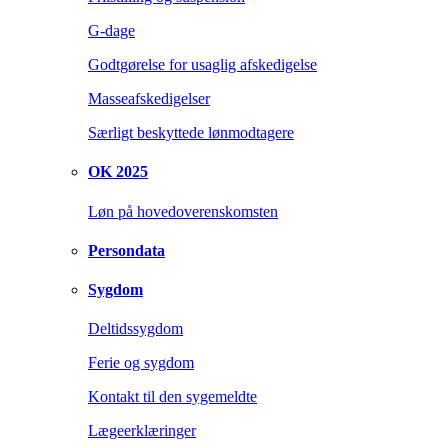
G-dage
Godtgørelse for usaglig afskedigelse
Masseafskedigelser
Særligt beskyttede lønmodtagere
OK 2025
Løn på hovedoverenskomsten
Persondata
Sygdom
Deltidssygdom
Ferie og sygdom
Kontakt til den sygemeldte
Lægeerklæringer