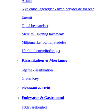
Affald
Nye emballageregler - hvad betyder de for jer?
Energi
Opnå besparelser
Mere miljøvenlig takeaway
Miljømærker og miljøledelse
10 råd til energiforbruget
Klassifikation & Mærkning
Stjerneklassifikation
Green Key
Økonomi & Drift
Fødevarer & Gastronomi
Fødevarekontrol