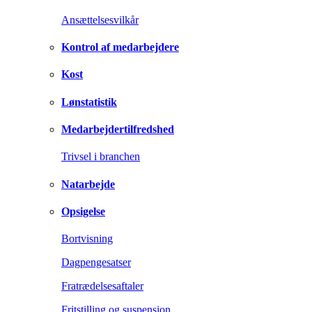
Ansættelsesvilkår
Kontrol af medarbejdere
Kost
Lønstatistik
Medarbejdertilfredshed
Trivsel i branchen
Natarbejde
Opsigelse
Bortvisning
Dagpengesatser
Fratrædelsesaftaler
Fritstilling og suspension