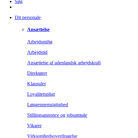
Søg
Dit personale
Ansættelse
Arbejdsmiljø
Arbejdstid
Ansættelse af udenlandsk arbejdskraft
Direktører
Klausuler
Loyalitetspligt
Løngennemsigtighed
Stillingsannonce og jobsamtale
Vikarer
Virksomhedsoverdragelse