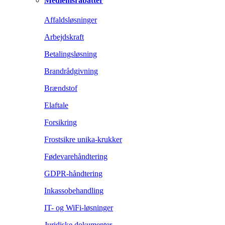
Medlemsrabatter
Affaldsløsninger
Arbejdskraft
Betalingsløsning
Brandrådgivning
Brændstof
Elaftale
Forsikring
Frostsikre unika-krukker
Fødevarehåndtering
GDPR-håndtering
Inkassobehandling
IT- og WiFi-løsninger
Juridiske dokumenter