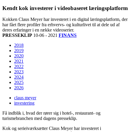
Kendt kok investerer i videobaseret læringsplatform
Kokken Claus Meyer har investeret i en digital læringsplatform, der
har fået flere profiler fra erhvervs- og kulturlivet til at dele ud af
deres erfaringer i en række videoserier.
PRESSEKLIP
10-06 - 2021
FINANS
2018
2019
2020
2021
2022
2023
2024
2025
2026
claus meyer
investering
Få indblik i, hvad der rører sig i hotel-, restaurant- og
turismebranchen med dagens presseklip.
Kok og serieiværksætter Claus Meyer har investeret i