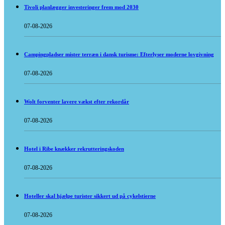
Tivoli planlægger investeringer frem mod 2030
07-08-2026
Campingpladser mister terræn i dansk turisme: Efterlyser moderne lovgivning
07-08-2026
Wolt forventer lavere vækst efter rekordår
07-08-2026
Hotel i Ribe knækker rekrutteringskoden
07-08-2026
Hoteller skal hjælpe turister sikkert ud på cykelstierne
07-08-2026