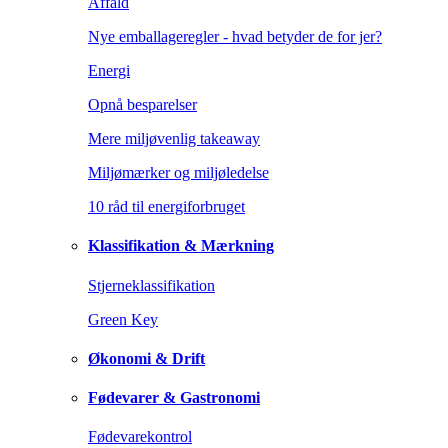
Affald
Nye emballageregler - hvad betyder de for jer?
Energi
Opnå besparelser
Mere miljøvenlig takeaway
Miljømærker og miljøledelse
10 råd til energiforbruget
Klassifikation & Mærkning
Stjerneklassifikation
Green Key
Økonomi & Drift
Fødevarer & Gastronomi
Fødevarekontrol