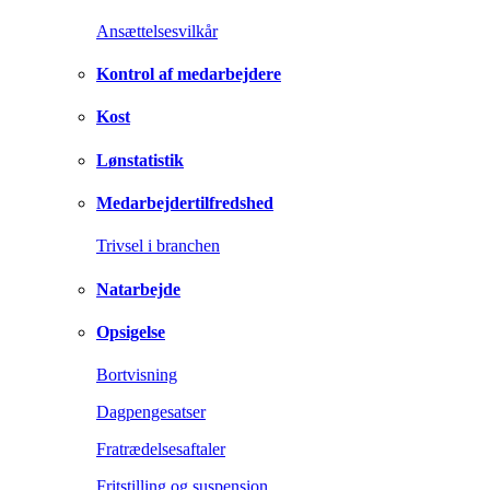
Ansættelsesvilkår
Kontrol af medarbejdere
Kost
Lønstatistik
Medarbejdertilfredshed
Trivsel i branchen
Natarbejde
Opsigelse
Bortvisning
Dagpengesatser
Fratrædelsesaftaler
Fritstilling og suspension