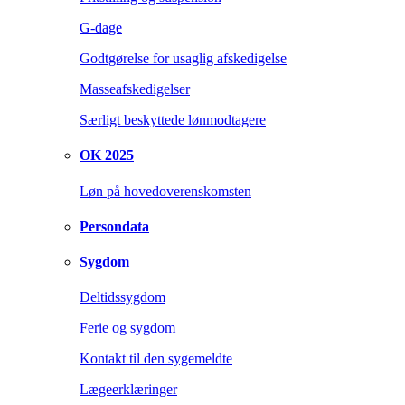
G-dage
Godtgørelse for usaglig afskedigelse
Masseafskedigelser
Særligt beskyttede lønmodtagere
OK 2025
Løn på hovedoverenskomsten
Persondata
Sygdom
Deltidssygdom
Ferie og sygdom
Kontakt til den sygemeldte
Lægeerklæringer