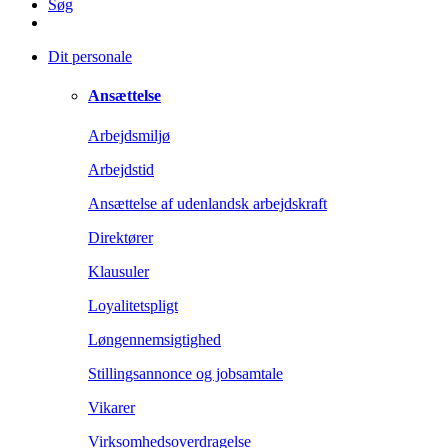
Søg
Dit personale
Ansættelse
Arbejdsmiljø
Arbejdstid
Ansættelse af udenlandsk arbejdskraft
Direktører
Klausuler
Loyalitetspligt
Løngennemsigtighed
Stillingsannonce og jobsamtale
Vikarer
Virksomhedsoverdragelse