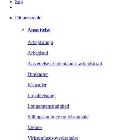
Søg
Dit personale
Ansættelse
Arbejdsmiljø
Arbejdstid
Ansættelse af udenlandsk arbejdskraft
Direktører
Klausuler
Loyalitetspligt
Løngennemsigtighed
Stillingsannonce og jobsamtale
Vikarer
Virksomhedsoverdragelse