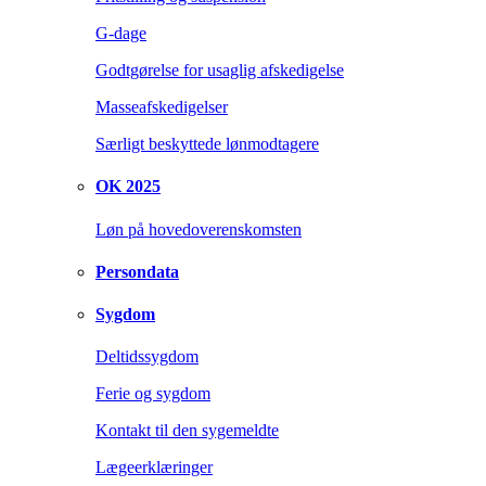
G-dage
Godtgørelse for usaglig afskedigelse
Masseafskedigelser
Særligt beskyttede lønmodtagere
OK 2025
Løn på hovedoverenskomsten
Persondata
Sygdom
Deltidssygdom
Ferie og sygdom
Kontakt til den sygemeldte
Lægeerklæringer