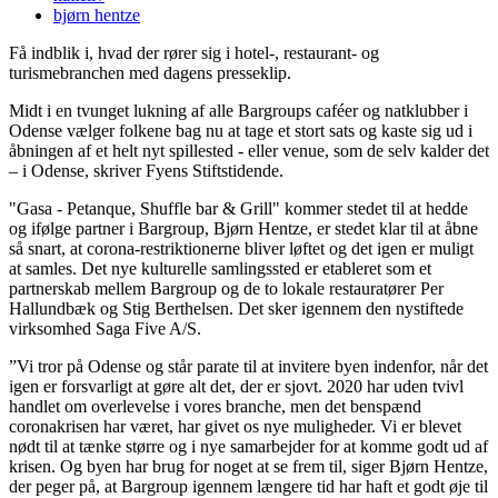
bjørn hentze
Få indblik i, hvad der rører sig i hotel-, restaurant- og
turismebranchen med dagens presseklip.
Midt i en tvunget lukning af alle Bargroups caféer og natklubber i
Odense vælger folkene bag nu at tage et stort sats og kaste sig ud i
åbningen af et helt nyt spillested - eller venue, som de selv kalder det
– i Odense, skriver Fyens Stiftstidende.
"Gasa - Petanque, Shuffle bar & Grill" kommer stedet til at hedde
og ifølge partner i Bargroup, Bjørn Hentze, er stedet klar til at åbne
så snart, at corona-restriktionerne bliver løftet og det igen er muligt
at samles. Det nye kulturelle samlingssted er etableret som et
partnerskab mellem Bargroup og de to lokale restauratører Per
Hallundbæk og Stig Berthelsen. Det sker igennem den nystiftede
virksomhed Saga Five A/S.
”Vi tror på Odense og står parate til at invitere byen indenfor, når det
igen er forsvarligt at gøre alt det, der er sjovt. 2020 har uden tvivl
handlet om overlevelse i vores branche, men det benspænd
coronakrisen har været, har givet os nye muligheder. Vi er blevet
nødt til at tænke større og i nye samarbejder for at komme godt ud af
krisen. Og byen har brug for noget at se frem til, siger Bjørn Hentze,
der peger på, at Bargroup igennem længere tid har haft et godt øje til