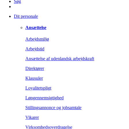
Søg
Dit personale
Ansættelse
Arbejdsmiljø
Arbejdstid
Ansættelse af udenlandsk arbejdskraft
Direktører
Klausuler
Loyalitetspligt
Løngennemsigtighed
Stillingsannonce og jobsamtale
Vikarer
Virksomhedsoverdragelse