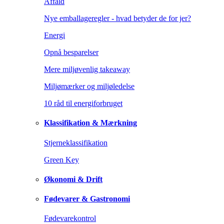
Affald
Nye emballageregler - hvad betyder de for jer?
Energi
Opnå besparelser
Mere miljøvenlig takeaway
Miljømærker og miljøledelse
10 råd til energiforbruget
Klassifikation & Mærkning
Stjerneklassifikation
Green Key
Økonomi & Drift
Fødevarer & Gastronomi
Fødevarekontrol