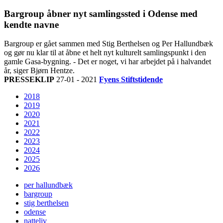
Bargroup åbner nyt samlingssted i Odense med
kendte navne
Bargroup er gået sammen med Stig Berthelsen og Per Hallundbæk
og gør nu klar til at åbne et helt nyt kulturelt samlingspunkt i den
gamle Gasa-bygning. - Det er noget, vi har arbejdet på i halvandet
år, siger Bjørn Hentze.
PRESSEKLIP
27-01 - 2021
Fyens Stiftstidende
2018
2019
2020
2021
2022
2023
2024
2025
2026
per hallundbæk
bargroup
stig berthelsen
odense
natteliv