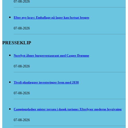
07-08-2026
Efter nye krav: Emballage på lager kan fortsat bruges
07-08-2026
PRESSEKLIP
Norrlyst åbner burgerrestaurant med Casper Drømme
07-08-2026
Tivoli planlægger investeringer frem mod 2030
07-08-2026
Campingpladser mister terræn i dansk turisme: Efterlyser moderne lovgivning
07-08-2026