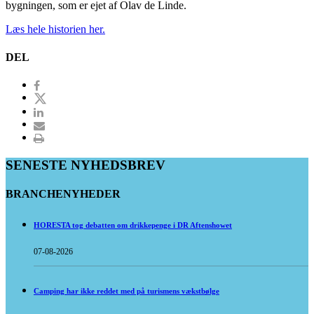
bygningen, som er ejet af Olav de Linde.
Læs hele historien her.
DEL
SENESTE NYHEDSBREV
BRANCHENYHEDER
HORESTA tog debatten om drikkepenge i DR Aftenshowet
07-08-2026
Camping har ikke reddet med på turismens vækstbølge