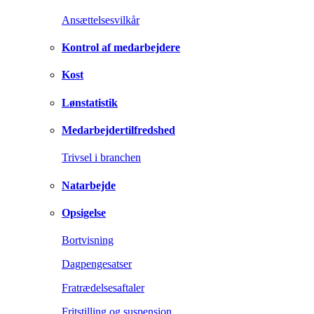
Ansættelsesvilkår
Kontrol af medarbejdere
Kost
Lønstatistik
Medarbejdertilfredshed
Trivsel i branchen
Natarbejde
Opsigelse
Bortvisning
Dagpengesatser
Fratrædelsesaftaler
Fritstilling og suspension