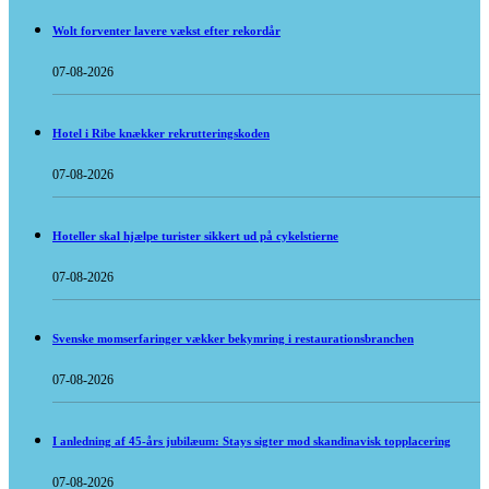
Wolt forventer lavere vækst efter rekordår
07-08-2026
Hotel i Ribe knækker rekrutteringskoden
07-08-2026
Hoteller skal hjælpe turister sikkert ud på cykelstierne
07-08-2026
Svenske momserfaringer vækker bekymring i restaurationsbranchen
07-08-2026
I anledning af 45-års jubilæum: Stays sigter mod skandinavisk topplacering
07-08-2026