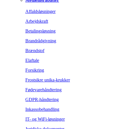
Medlemsrabatter
Affaldsløsninger
Arbejdskraft
Betalingsløsning
Brandrådgivning
Brændstof
Elaftale
Forsikring
Frostsikre unika-krukker
Fødevarehåndtering
GDPR-håndtering
Inkassobehandling
IT- og WiFi-løsninger
Juridiske dokumenter