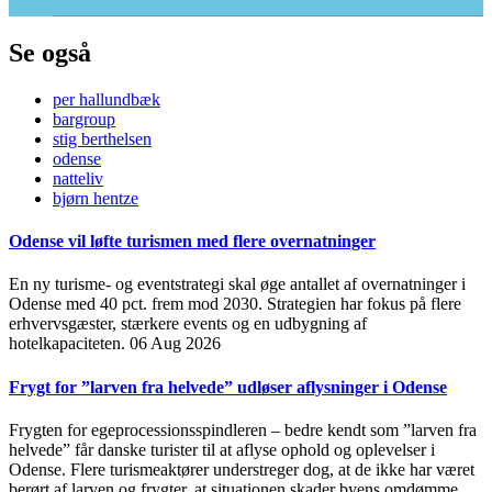
Se også
per hallundbæk
bargroup
stig berthelsen
odense
natteliv
bjørn hentze
Odense vil løfte turismen med flere overnatninger
En ny turisme- og eventstrategi skal øge antallet af overnatninger i
Odense med 40 pct. frem mod 2030. Strategien har fokus på flere
erhvervsgæster, stærkere events og en udbygning af
hotelkapaciteten.
06 Aug 2026
Frygt for ”larven fra helvede” udløser aflysninger i Odense
Frygten for egeprocessionsspindleren – bedre kendt som ”larven fra
helvede” får danske turister til at aflyse ophold og oplevelser i
Odense. Flere turismeaktører understreger dog, at de ikke har været
berørt af larven og frygter, at situationen skader byens omdømme.