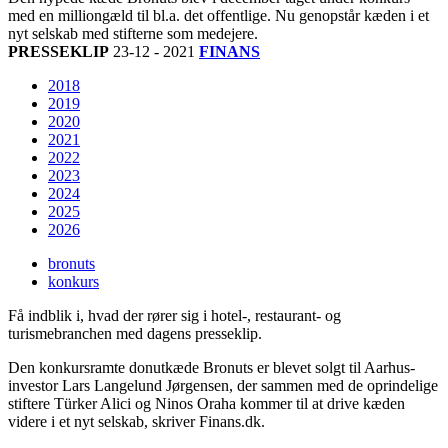
med en milliongæld til bl.a. det offentlige. Nu genopstår kæden i et
nyt selskab med stifterne som medejere.
PRESSEKLIP
23-12 - 2021
FINANS
2018
2019
2020
2021
2022
2023
2024
2025
2026
bronuts
konkurs
Få indblik i, hvad der rører sig i hotel-, restaurant- og
turismebranchen med dagens presseklip.
Den konkursramte donutkæde Bronuts er blevet solgt til Aarhus-
investor Lars Langelund Jørgensen, der sammen med de oprindelige
stiftere Türker Alici og Ninos Oraha kommer til at drive kæden
videre i et nyt selskab, skriver Finans.dk.