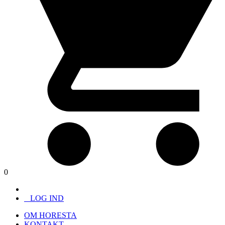
0
LOG IND
OM HORESTA
KONTAKT