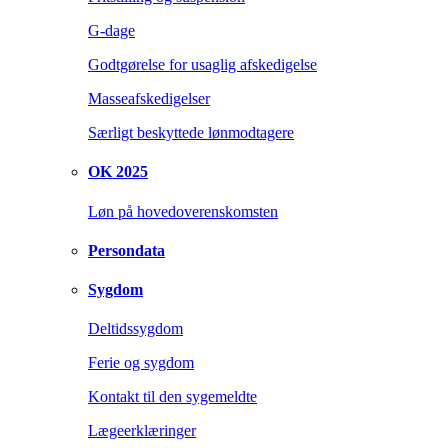
G-dage
Godtgørelse for usaglig afskedigelse
Masseafskedigelser
Særligt beskyttede lønmodtagere
OK 2025
Løn på hovedoverenskomsten
Persondata
Sygdom
Deltidssygdom
Ferie og sygdom
Kontakt til den sygemeldte
Lægeerklæringer