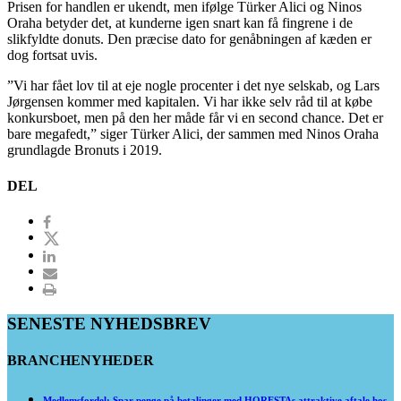
Prisen for handlen er ukendt, men ifølge Türker Alici og Ninos
Oraha betyder det, at kunderne igen snart kan få fingrene i de
slikfyldte donuts. Den præcise dato for genåbningen af kæden er
dog fortsat uvis.
”Vi har fået lov til at eje nogle procenter i det nye selskab, og Lars
Jørgensen kommer med kapitalen. Vi har ikke selv råd til at købe
konkursboet, men på den her måde får vi en second chance. Det er
bare megafedt,” siger Türker Alici, der sammen med Ninos Oraha
grundlagde Bronuts i 2019.
DEL
SENESTE NYHEDSBREV
BRANCHENYHEDER
Medlemsfordel: Spar penge på betalinger med HORESTAs attraktive aftale hos