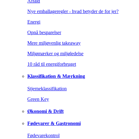
Affald
Nye emballageregler - hvad betyder de for jer?
Energi
Opnå besparelser
Mere miljøvenlig takeaway
Miljømærker og miljøledelse
10 råd til energiforbruget
Klassifikation & Mærkning
Stjerneklassifikation
Green Key
Økonomi & Drift
Fødevarer & Gastronomi
Fødevarekontrol