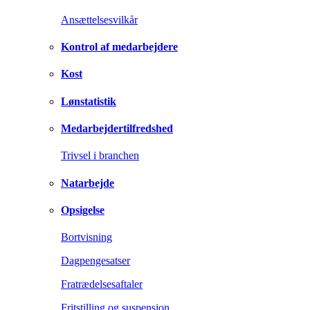
Ansættelsesvilkår
Kontrol af medarbejdere
Kost
Lønstatistik
Medarbejdertilfredshed
Trivsel i branchen
Natarbejde
Opsigelse
Bortvisning
Dagpengesatser
Fratrædelsesaftaler
Fritstilling og suspension