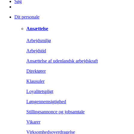
Søg
Dit personale
Ansættelse
Arbejdsmiljø
Arbejdstid
Ansættelse af udenlandsk arbejdskraft
Direktører
Klausuler
Loyalitetspligt
Løngennemsigtighed
Stillingsannonce og jobsamtale
Vikarer
Virksomhedsoverdragelse