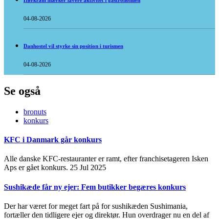
Hørkram mærker lavere aktivitet i gastronomien
04-08-2026
Danhostel vil styrke sin position i turismen
04-08-2026
Se også
bronuts
konkurs
KFC i Danmark går konkurs
Alle danske KFC-restauranter er ramt, efter franchisetageren Isken
Aps er gået konkurs.
25 Jul 2025
Sushikæde får ny ejer: Fem butikker begæres konkurs
Der har været for meget fart på for sushikæden Sushimania,
fortæller den tidligere ejer og direktør. Hun overdrager nu en del af