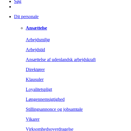
Søg
Dit personale
Ansættelse
Arbejdsmiljø
Arbejdstid
Ansættelse af udenlandsk arbejdskraft
Direktører
Klausuler
Loyalitetspligt
Løngennemsigtighed
Stillingsannonce og jobsamtale
Vikarer
Virksomhedsoverdragelse