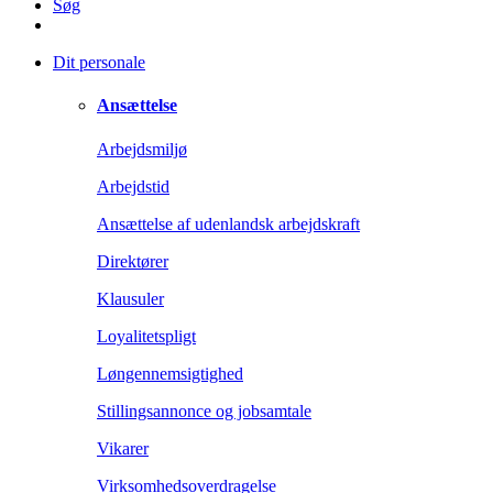
Søg
Dit personale
Ansættelse
Arbejdsmiljø
Arbejdstid
Ansættelse af udenlandsk arbejdskraft
Direktører
Klausuler
Loyalitetspligt
Løngennemsigtighed
Stillingsannonce og jobsamtale
Vikarer
Virksomhedsoverdragelse