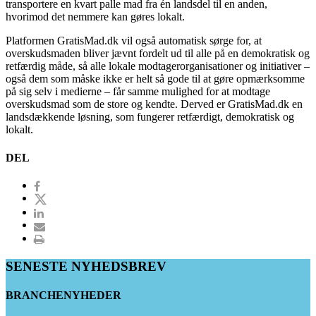
transportere en kvart palle mad fra én landsdel til en anden,
hvorimod det nemmere kan gøres lokalt.
Platformen GratisMad.dk vil også automatisk sørge for, at
overskudsmaden bliver jævnt fordelt ud til alle på en demokratisk og
retfærdig måde, så alle lokale modtagerorganisationer og initiativer –
også dem som måske ikke er helt så gode til at gøre opmærksomme
på sig selv i medierne – får samme mulighed for at modtage
overskudsmad som de store og kendte. Derved er GratisMad.dk en
landsdækkende løsning, som fungerer retfærdigt, demokratisk og
lokalt.
DEL
SENESTE NYHEDSBREV
BRANCHENYHEDER