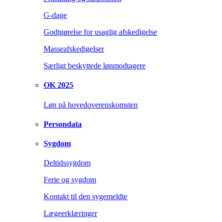
G-dage
Godtgørelse for usaglig afskedigelse
Masseafskedigelser
Særligt beskyttede lønmodtagere
OK 2025
Løn på hovedoverenskomsten
Persondata
Sygdom
Deltidssygdom
Ferie og sygdom
Kontakt til den sygemeldte
Lægeerklæringer