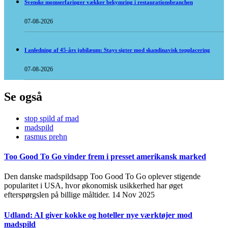
Svenske momserfaringer vækker bekymring i restaurationsbranchen
07-08-2026
I anledning af 45-års jubilæum: Stays sigter mod skandinavisk topplacering
07-08-2026
Se også
stop spild af mad
madspild
rasmus prehn
Too Good To Go vinder frem i presset amerikansk marked
Den danske madspildsapp Too Good To Go oplever stigende
popularitet i USA, hvor økonomisk usikkerhed har øget
efterspørgslen på billige måltider.
14 Nov 2025
Udland: AI giver kokke og hoteller nye værktøjer mod
madspild