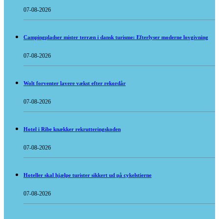
07-08-2026
Campingpladser mister terræn i dansk turisme: Efterlyser moderne lovgivning
07-08-2026
Wolt forventer lavere vækst efter rekordår
07-08-2026
Hotel i Ribe knækker rekrutteringskoden
07-08-2026
Hoteller skal hjælpe turister sikkert ud på cykelstierne
07-08-2026