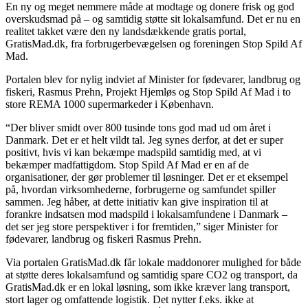
En ny og meget nemmere måde at modtage og donere frisk og god
overskudsmad på – og samtidig støtte sit lokalsamfund. Det er nu en
realitet takket være den ny landsdækkende gratis portal,
GratisMad.dk, fra forbrugerbevægelsen og foreningen Stop Spild Af
Mad.
Portalen blev for nylig indviet af Minister for fødevarer, landbrug og
fiskeri, Rasmus Prehn, Projekt Hjemløs og Stop Spild Af Mad i to
store REMA 1000 supermarkeder i København.
“Der bliver smidt over 800 tusinde tons god mad ud om året i
Danmark. Det er et helt vildt tal. Jeg synes derfor, at det er super
positivt, hvis vi kan bekæmpe madspild samtidig med, at vi
bekæmper madfattigdom. Stop Spild Af Mad er en af de
organisationer, der gør problemer til løsninger. Det er et eksempel
på, hvordan virksomhederne, forbrugerne og samfundet spiller
sammen. Jeg håber, at dette initiativ kan give inspiration til at
forankre indsatsen mod madspild i lokalsamfundene i Danmark –
det ser jeg store perspektiver i for fremtiden,” siger Minister for
fødevarer, landbrug og fiskeri Rasmus Prehn.
Via portalen GratisMad.dk får lokale maddonorer mulighed for både
at støtte deres lokalsamfund og samtidig spare CO2 og transport, da
GratisMad.dk er en lokal løsning, som ikke kræver lang transport,
stort lager og omfattende logistik. Det nytter f.eks. ikke at