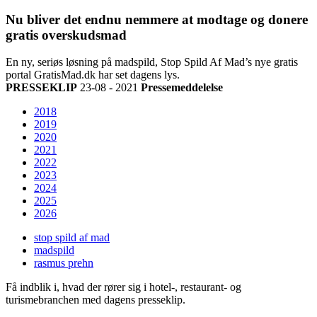
Nu bliver det endnu nemmere at modtage og donere
gratis overskudsmad
En ny, seriøs løsning på madspild, Stop Spild Af Mad’s nye gratis
portal GratisMad.dk har set dagens lys.
PRESSEKLIP
23-08 - 2021
Pressemeddelelse
2018
2019
2020
2021
2022
2023
2024
2025
2026
stop spild af mad
madspild
rasmus prehn
Få indblik i, hvad der rører sig i hotel-, restaurant- og
turismebranchen med dagens presseklip.