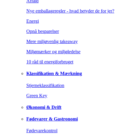
Affald
Nye emballageregler - hvad betyder de for jer?
Energi
Opnå besparelser
Mere miljøvenlig takeaway
Miljømærker og miljøledelse
10 råd til energiforbruget
Klassifikation & Mærkning
Stjerneklassifikation
Green Key
Økonomi & Drift
Fødevarer & Gastronomi
Fødevarekontrol