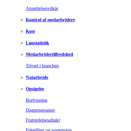
Ansættelsesvilkår
Kontrol af medarbejdere
Kost
Lønstatistik
Medarbejdertilfredshed
Trivsel i branchen
Natarbejde
Opsigelse
Bortvisning
Dagpengesatser
Fratrædelsesaftaler
Fritstilling og suspension