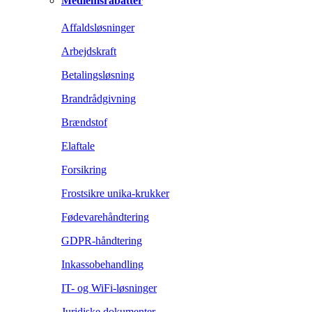
Medlemsrabatter
Affaldsløsninger
Arbejdskraft
Betalingsløsning
Brandrådgivning
Brændstof
Elaftale
Forsikring
Frostsikre unika-krukker
Fødevarehåndtering
GDPR-håndtering
Inkassobehandling
IT- og WiFi-løsninger
Juridiske dokumenter