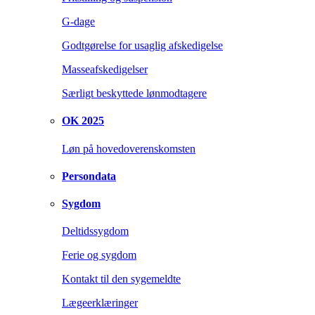
G-dage
Godtgørelse for usaglig afskedigelse
Masseafskedigelser
Særligt beskyttede lønmodtagere
OK 2025
Løn på hovedoverenskomsten
Persondata
Sygdom
Deltidssygdom
Ferie og sygdom
Kontakt til den sygemeldte
Lægeerklæringer