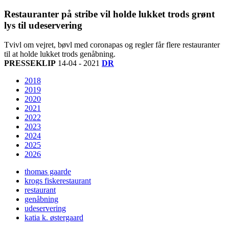
Restauranter på stribe vil holde lukket trods grønt
lys til udeservering
Tvivl om vejret, bøvl med coronapas og regler får flere restauranter
til at holde lukket trods genåbning.
PRESSEKLIP
14-04 - 2021
DR
2018
2019
2020
2021
2022
2023
2024
2025
2026
thomas gaarde
krogs fiskerestaurant
restaurant
genåbning
udeservering
katia k. østergaard