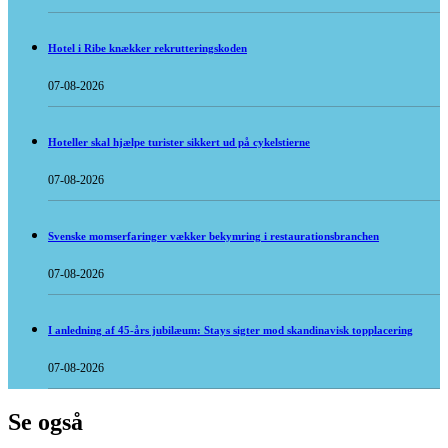
Hotel i Ribe knækker rekrutteringskoden
07-08-2026
Hoteller skal hjælpe turister sikkert ud på cykelstierne
07-08-2026
Svenske momserfaringer vækker bekymring i restaurationsbranchen
07-08-2026
I anledning af 45-års jubilæum: Stays sigter mod skandinavisk topplacering
07-08-2026
Se også