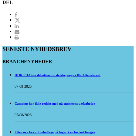
DEL
SENESTE NYHEDSBREV
BRANCHENYHEDER
HORESTA tog debatten om drikkepenge i DR Aftenshowet
07-08-2026
Camping har ikke reddet med på turismens vækstbølge
07-08-2026
Efter nye krav: Emballage på lager kan fortsat bruges