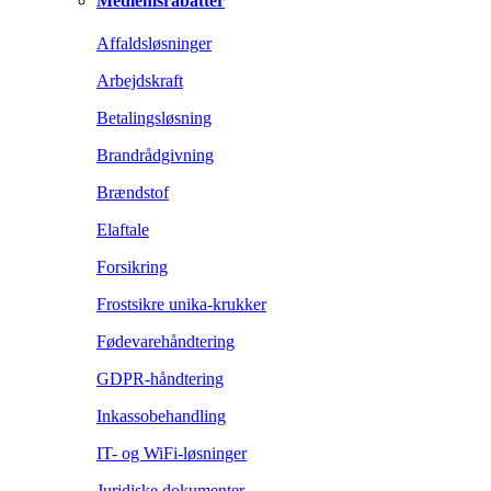
Medlemsrabatter
Affaldsløsninger
Arbejdskraft
Betalingsløsning
Brandrådgivning
Brændstof
Elaftale
Forsikring
Frostsikre unika-krukker
Fødevarehåndtering
GDPR-håndtering
Inkassobehandling
IT- og WiFi-løsninger
Juridiske dokumenter