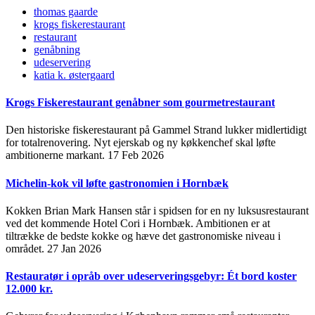
thomas gaarde
krogs fiskerestaurant
restaurant
genåbning
udeservering
katia k. østergaard
Krogs Fiskerestaurant genåbner som gourmetrestaurant
Den historiske fiskerestaurant på Gammel Strand lukker midlertidigt
for totalrenovering. Nyt ejerskab og ny køkkenchef skal løfte
ambitionerne markant.
17 Feb 2026
Michelin-kok vil løfte gastronomien i Hornbæk
Kokken Brian Mark Hansen står i spidsen for en ny luksusrestaurant
ved det kommende Hotel Cori i Hornbæk. Ambitionen er at
tiltrække de bedste kokke og hæve det gastronomiske niveau i
området.
27 Jan 2026
Restauratør i opråb over udeserveringsgebyr: Ét bord koster
12.000 kr.