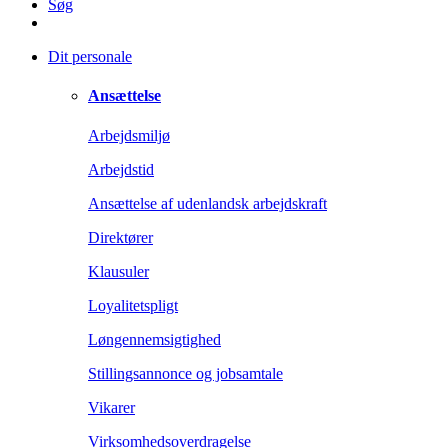
Søg
Dit personale
Ansættelse
Arbejdsmiljø
Arbejdstid
Ansættelse af udenlandsk arbejdskraft
Direktører
Klausuler
Loyalitetspligt
Løngennemsigtighed
Stillingsannonce og jobsamtale
Vikarer
Virksomhedsoverdragelse