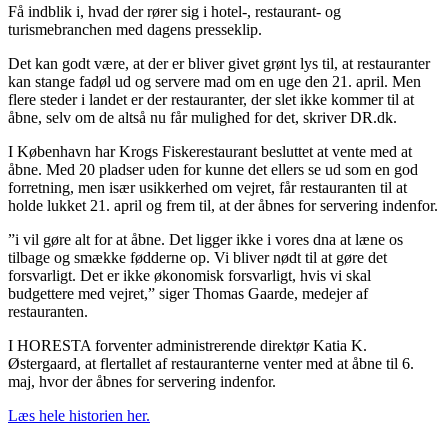
Få indblik i, hvad der rører sig i hotel-, restaurant- og
turismebranchen med dagens presseklip.
Det kan godt være, at der er bliver givet grønt lys til, at restauranter
kan stange fadøl ud og servere mad om en uge den 21. april. Men
flere steder i landet er der restauranter, der slet ikke kommer til at
åbne, selv om de altså nu får mulighed for det, skriver DR.dk.
I København har Krogs Fiskerestaurant besluttet at vente med at
åbne. Med 20 pladser uden for kunne det ellers se ud som en god
forretning, men især usikkerhed om vejret, får restauranten til at
holde lukket 21. april og frem til, at der åbnes for servering indenfor.
”i vil gøre alt for at åbne. Det ligger ikke i vores dna at læne os
tilbage og smække fødderne op. Vi bliver nødt til at gøre det
forsvarligt. Det er ikke økonomisk forsvarligt, hvis vi skal
budgettere med vejret,” siger Thomas Gaarde, medejer af
restauranten.
I HORESTA forventer administrerende direktør Katia K.
Østergaard, at flertallet af restauranterne venter med at åbne til 6.
maj, hvor der åbnes for servering indenfor.
Læs hele historien her.