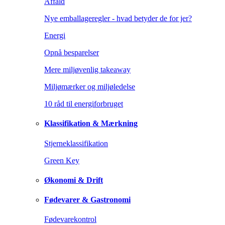
Affald
Nye emballageregler - hvad betyder de for jer?
Energi
Opnå besparelser
Mere miljøvenlig takeaway
Miljømærker og miljøledelse
10 råd til energiforbruget
Klassifikation & Mærkning
Stjerneklassifikation
Green Key
Økonomi & Drift
Fødevarer & Gastronomi
Fødevarekontrol