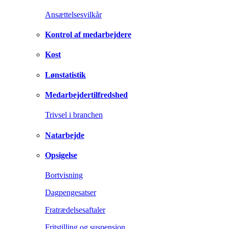
Ansættelsesvilkår
Kontrol af medarbejdere
Kost
Lønstatistik
Medarbejdertilfredshed
Trivsel i branchen
Natarbejde
Opsigelse
Bortvisning
Dagpengesatser
Fratrædelsesaftaler
Fritstilling og suspension