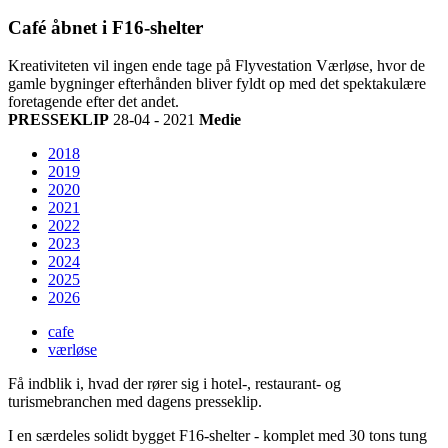
Café åbnet i F16-shelter
Kreativiteten vil ingen ende tage på Flyvestation Værløse, hvor de
gamle bygninger efterhånden bliver fyldt op med det spektakulære
foretagende efter det andet.
PRESSEKLIP
28-04 - 2021
Medie
2018
2019
2020
2021
2022
2023
2024
2025
2026
cafe
værløse
Få indblik i, hvad der rører sig i hotel-, restaurant- og
turismebranchen med dagens presseklip.
I en særdeles solidt bygget F16-shelter - komplet med 30 tons tung