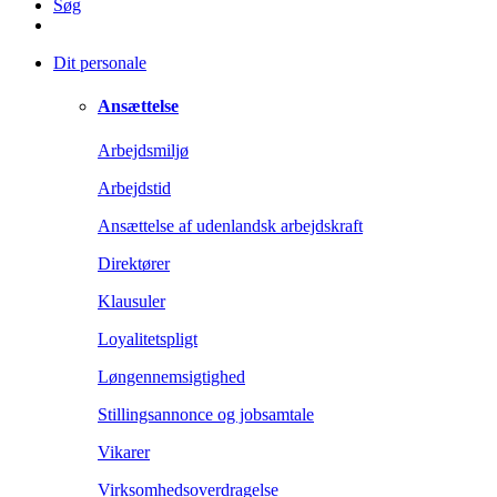
Søg
Dit personale
Ansættelse
Arbejdsmiljø
Arbejdstid
Ansættelse af udenlandsk arbejdskraft
Direktører
Klausuler
Loyalitetspligt
Løngennemsigtighed
Stillingsannonce og jobsamtale
Vikarer
Virksomhedsoverdragelse