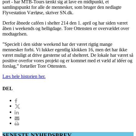
port - har MTB-Tours tænkt sig at lave en midtpunkt, et
samlingspunkt for alle de mennesker, som bruger den nedlagte
Flyvestation Værløse, skriver SN.dk.
Derfor åbnede caféen i shelter 214 den 1. april og har siden været
åben i weekends og helligdage. Tore Ottensten er overvældet over
modtagelsen.
”Specielt i den sidste weekend har der været rigtig mange
mennesker forbi. Vi lukker egentlig klokken 16, men det har ikke
været muligt at drive gæsterne ud af shelteret. De lokale har været så
positive overfor vores projekt og er kommet med et væld af idéer og
forslag,” fortæller Tore Ottensten.
Læs hele historien her.
DEL
SENESTE NYHEDSBREV