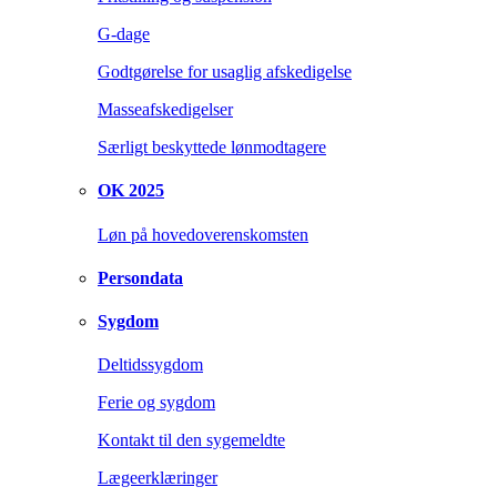
G-dage
Godtgørelse for usaglig afskedigelse
Masseafskedigelser
Særligt beskyttede lønmodtagere
OK 2025
Løn på hovedoverenskomsten
Persondata
Sygdom
Deltidssygdom
Ferie og sygdom
Kontakt til den sygemeldte
Lægeerklæringer