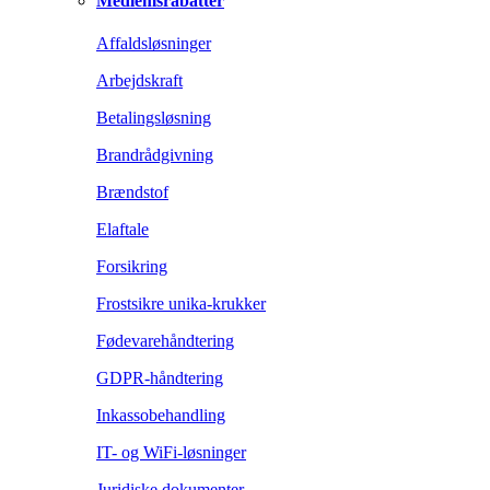
Medlemsrabatter
Affaldsløsninger
Arbejdskraft
Betalingsløsning
Brandrådgivning
Brændstof
Elaftale
Forsikring
Frostsikre unika-krukker
Fødevarehåndtering
GDPR-håndtering
Inkassobehandling
IT- og WiFi-løsninger
Juridiske dokumenter