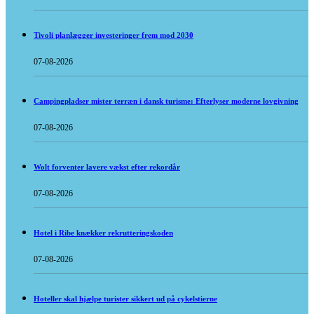
Tivoli planlægger investeringer frem mod 2030
07-08-2026
Campingpladser mister terræn i dansk turisme: Efterlyser moderne lovgivning
07-08-2026
Wolt forventer lavere vækst efter rekordår
07-08-2026
Hotel i Ribe knækker rekrutteringskoden
07-08-2026
Hoteller skal hjælpe turister sikkert ud på cykelstierne