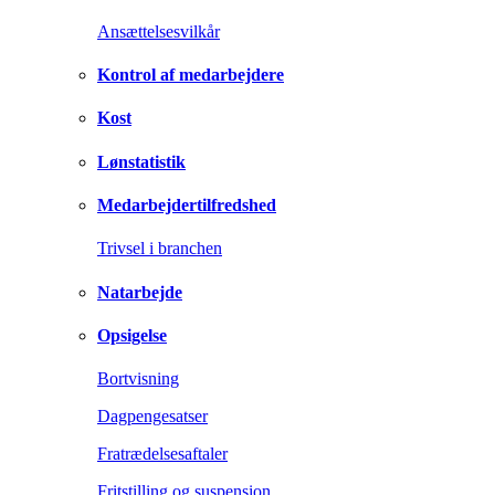
Ansættelsesvilkår
Kontrol af medarbejdere
Kost
Lønstatistik
Medarbejdertilfredshed
Trivsel i branchen
Natarbejde
Opsigelse
Bortvisning
Dagpengesatser
Fratrædelsesaftaler
Fritstilling og suspension