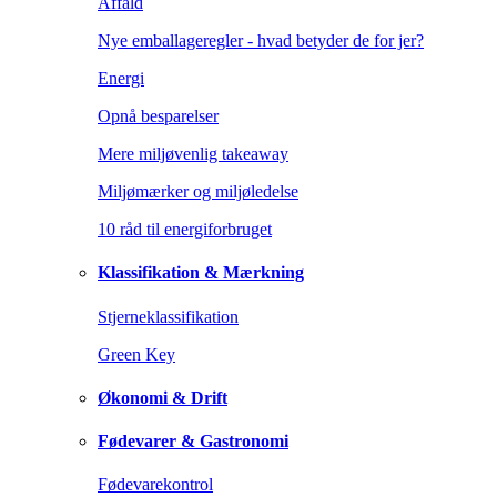
Affald
Nye emballageregler - hvad betyder de for jer?
Energi
Opnå besparelser
Mere miljøvenlig takeaway
Miljømærker og miljøledelse
10 råd til energiforbruget
Klassifikation & Mærkning
Stjerneklassifikation
Green Key
Økonomi & Drift
Fødevarer & Gastronomi
Fødevarekontrol