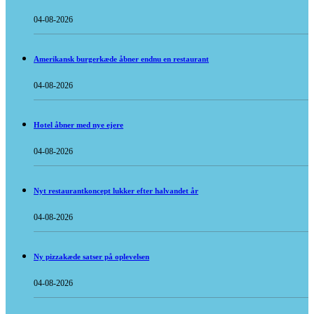
04-08-2026
Amerikansk burgerkæde åbner endnu en restaurant
04-08-2026
Hotel åbner med nye ejere
04-08-2026
Nyt restaurantkoncept lukker efter halvandet år
04-08-2026
Ny pizzakæde satser på oplevelsen
04-08-2026