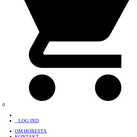
0
LOG IND
OM HORESTA
KONTAKT