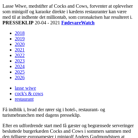
Lasse Wiwe, medstifter af Cocks and Cows, forventer at oplevelser
som minigolf og karaoke direkte i kædens restauranter kan være
med til at indhente det milliontab, som coronakrisen har resulteret i.
PRESSEKLIP
20-04 - 2021
FødevareWatch
2018
2019
2020
2021
2022
2023
2024
2025
2026
lasse wiwe
cock's & cows
restaurant
Få indblik i, hvad der rører sig i hotel-, restaurant- og
turismebranchen med dagens presseklip.
Efter en udfordrende start med få gæster og begrænsede serveringer
besluttede burgerkæden Cocks and Cows i sommers sammen med
den tidligere europamester i minigolf Anders Gudmundstuen at