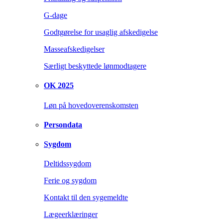
G-dage
Godtgørelse for usaglig afskedigelse
Masseafskedigelser
Særligt beskyttede lønmodtagere
OK 2025
Løn på hovedoverenskomsten
Persondata
Sygdom
Deltidssygdom
Ferie og sygdom
Kontakt til den sygemeldte
Lægeerklæringer