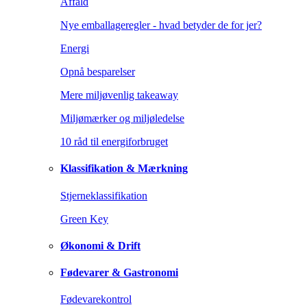
Affald
Nye emballageregler - hvad betyder de for jer?
Energi
Opnå besparelser
Mere miljøvenlig takeaway
Miljømærker og miljøledelse
10 råd til energiforbruget
Klassifikation & Mærkning
Stjerneklassifikation
Green Key
Økonomi & Drift
Fødevarer & Gastronomi
Fødevarekontrol