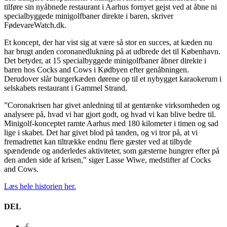
tilføre sin nyåbnede restaurant i Aarhus fornyet gejst ved at åbne ni
specialbyggede minigolfbaner direkte i baren, skriver
FødevareWatch.dk.
Et koncept, der har vist sig at være så stor en succes, at kæden nu
har brugt anden coronanedlukning på at udbrede det til København.
Det betyder, at 15 specialbyggede minigolfbaner åbner direkte i
baren hos Cocks and Cows i Kødbyen efter genåbningen.
Derudover slår burgerkæden dørene op til et nybygget karaokerum i
selskabets restaurant i Gammel Strand.
”Coronakrisen har givet anledning til at gentænke virksomheden og
analysere på, hvad vi har gjort godt, og hvad vi kan blive bedre til.
Minigolf-konceptet ramte Aarhus med 180 kilometer i timen og sad
lige i skabet. Det har givet blod på tanden, og vi tror på, at vi
fremadrettet kan tiltrække endnu flere gæster ved at tilbyde
spændende og anderledes aktiviteter, som gæsterne hungrer efter på
den anden side af krisen," siger Lasse Wiwe, medstifter af Cocks
and Cows.
Læs hele historien her.
DEL