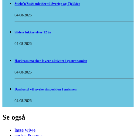
Sticks'n'Sushi udvider til Sverige og Tjekkiet
04-08-2026
Sliders lukker efter 12 år
04-08-2026
Hørkram mærker lavere aktivitet i gastronomien
04-08-2026
Danhostel vil styrke sin position i turismen
04-08-2026
Se også
lasse wiwe
cock's & cows