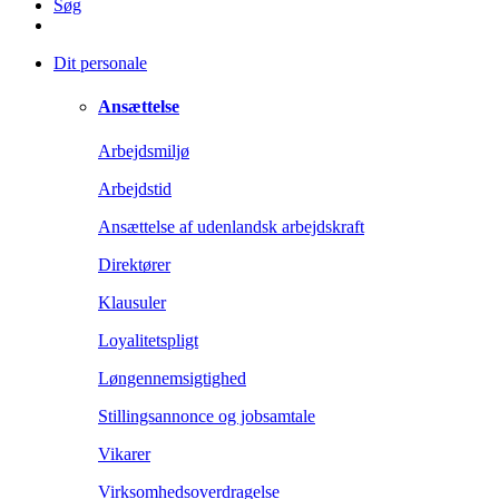
Søg
Dit personale
Ansættelse
Arbejdsmiljø
Arbejdstid
Ansættelse af udenlandsk arbejdskraft
Direktører
Klausuler
Loyalitetspligt
Løngennemsigtighed
Stillingsannonce og jobsamtale
Vikarer
Virksomhedsoverdragelse