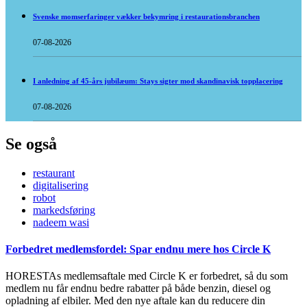
Svenske momserfaringer vækker bekymring i restaurationsbranchen
07-08-2026
I anledning af 45-års jubilæum: Stays sigter mod skandinavisk topplacering
07-08-2026
Se også
restaurant
digitalisering
robot
markedsføring
nadeem wasi
Forbedret medlemsfordel: Spar endnu mere hos Circle K
HORESTAs medlemsaftale med Circle K er forbedret, så du som
medlem nu får endnu bedre rabatter på både benzin, diesel og
opladning af elbiler. Med den nye aftale kan du reducere din