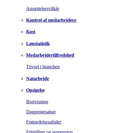
Ansættelsesvilkår
Kontrol af medarbejdere
Kost
Lønstatistik
Medarbejdertilfredshed
Trivsel i branchen
Natarbejde
Opsigelse
Bortvisning
Dagpengesatser
Fratrædelsesaftaler
Fritstilling og suspension