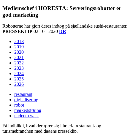
Medlemschef i HORESTA: Serveringsrobotter er
god marketing
Robotterne har gjort deres indtog på sjællandske sushi-restauranter.
PRESSEKLIP
02-10 - 2020
DR
2018
2019
2020
2021
2022
2023
2024
2025
2026
restaurant
digitalisering
robot
markedsføring
nadeem wasi
Få indblik i, hvad der rører sig i hotel-, restaurant- og
turismebranchen med dagens presseklip.