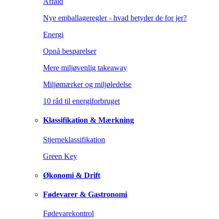
Affald
Nye emballageregler - hvad betyder de for jer?
Energi
Opnå besparelser
Mere miljøvenlig takeaway
Miljømærker og miljøledelse
10 råd til energiforbruget
Klassifikation & Mærkning
Stjerneklassifikation
Green Key
Økonomi & Drift
Fødevarer & Gastronomi
Fødevarekontrol