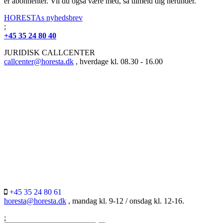
er abonnenter. Vil du også være med, så tilmeld dig herunder.
HORESTAs nyhedsbrev
;
+45 35 24 80 40
JURIDISK CALLCENTER
callcenter@horesta.dk
, hverdage kl. 08.30 - 16.00
+45 35 24 80 61
horesta@horesta.dk
, mandag kl. 9-12 / onsdag kl. 12-16.
;