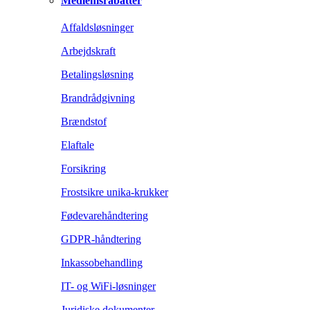
Medlemsrabatter
Affaldsløsninger
Arbejdskraft
Betalingsløsning
Brandrådgivning
Brændstof
Elaftale
Forsikring
Frostsikre unika-krukker
Fødevarehåndtering
GDPR-håndtering
Inkassobehandling
IT- og WiFi-løsninger
Juridiske dokumenter