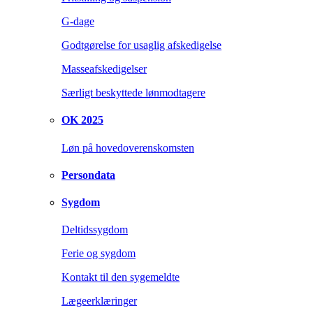
G-dage
Godtgørelse for usaglig afskedigelse
Masseafskedigelser
Særligt beskyttede lønmodtagere
OK 2025
Løn på hovedoverenskomsten
Persondata
Sygdom
Deltidssygdom
Ferie og sygdom
Kontakt til den sygemeldte
Lægeerklæringer