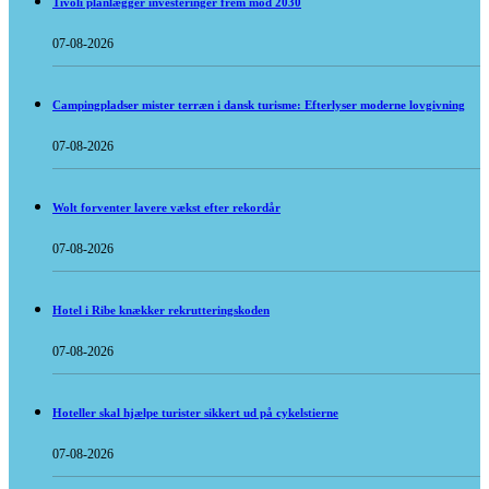
Tivoli planlægger investeringer frem mod 2030
07-08-2026
Campingpladser mister terræn i dansk turisme: Efterlyser moderne lovgivning
07-08-2026
Wolt forventer lavere vækst efter rekordår
07-08-2026
Hotel i Ribe knækker rekrutteringskoden
07-08-2026
Hoteller skal hjælpe turister sikkert ud på cykelstierne
07-08-2026