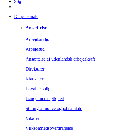
Søg
Dit personale
Ansættelse
Arbejdsmiljø
Arbejdstid
Ansættelse af udenlandsk arbejdskraft
Direktører
Klausuler
Loyalitetspligt
Løngennemsigtighed
Stillingsannonce og jobsamtale
Vikarer
Virksomhedsoverdragelse