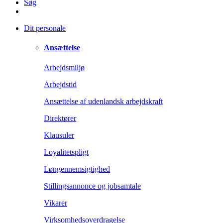
Søg
Dit personale
Ansættelse
Arbejdsmiljø
Arbejdstid
Ansættelse af udenlandsk arbejdskraft
Direktører
Klausuler
Loyalitetspligt
Løngennemsigtighed
Stillingsannonce og jobsamtale
Vikarer
Virksomhedsoverdragelse