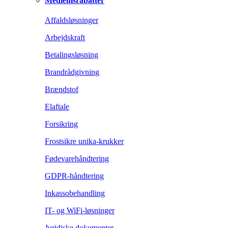
Medlemsrabatter
Affaldsløsninger
Arbejdskraft
Betalingsløsning
Brandrådgivning
Brændstof
Elaftale
Forsikring
Frostsikre unika-krukker
Fødevarehåndtering
GDPR-håndtering
Inkassobehandling
IT- og WiFi-løsninger
Juridiske dokumenter