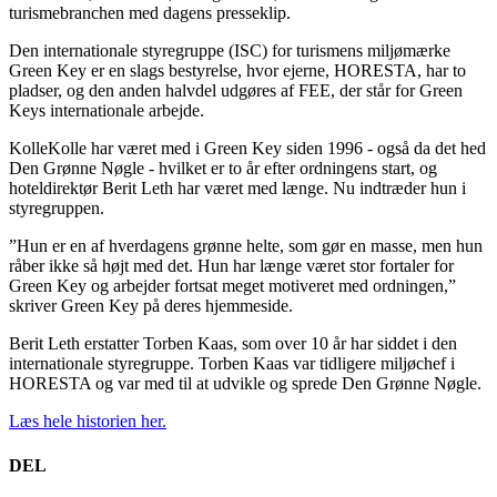
turismebranchen med dagens presseklip.
Den internationale styregruppe (ISC) for turismens miljømærke
Green Key er en slags bestyrelse, hvor ejerne, HORESTA, har to
pladser, og den anden halvdel udgøres af FEE, der står for Green
Keys internationale arbejde.
KolleKolle har været med i Green Key siden 1996 - også da det hed
Den Grønne Nøgle - hvilket er to år efter ordningens start, og
hoteldirektør Berit Leth har været med længe. Nu indtræder hun i
styregruppen.
”Hun er en af hverdagens grønne helte, som gør en masse, men hun
råber ikke så højt med det. Hun har længe været stor fortaler for
Green Key og arbejder fortsat meget motiveret med ordningen,”
skriver Green Key på deres hjemmeside.
Berit Leth erstatter Torben Kaas, som over 10 år har siddet i den
internationale styregruppe. Torben Kaas var tidligere miljøchef i
HORESTA og var med til at udvikle og sprede Den Grønne Nøgle.
Læs hele historien her.
DEL