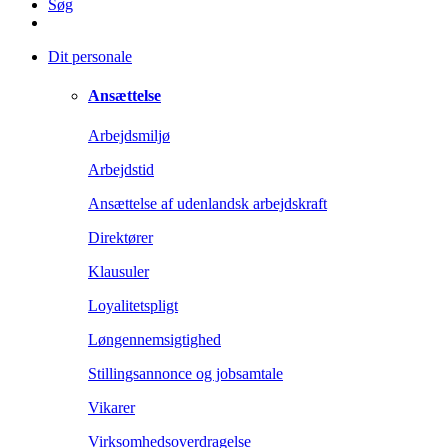
Søg
Dit personale
Ansættelse
Arbejdsmiljø
Arbejdstid
Ansættelse af udenlandsk arbejdskraft
Direktører
Klausuler
Loyalitetspligt
Løngennemsigtighed
Stillingsannonce og jobsamtale
Vikarer
Virksomhedsoverdragelse