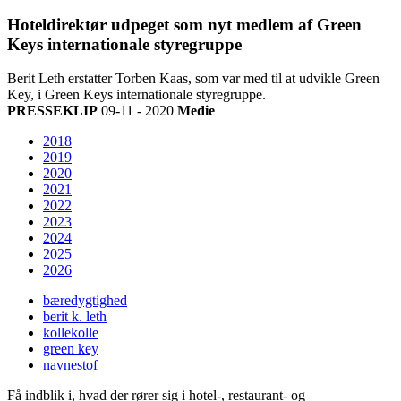
Hoteldirektør udpeget som nyt medlem af Green
Keys internationale styregruppe
Berit Leth erstatter Torben Kaas, som var med til at udvikle Green
Key, i Green Keys internationale styregruppe.
PRESSEKLIP
09-11 - 2020
Medie
2018
2019
2020
2021
2022
2023
2024
2025
2026
bæredygtighed
berit k. leth
kollekolle
green key
navnestof
Få indblik i, hvad der rører sig i hotel-, restaurant- og