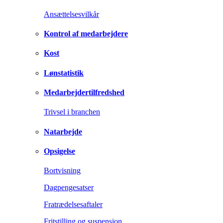
Ansættelsesvilkår
Kontrol af medarbejdere
Kost
Lønstatistik
Medarbejdertilfredshed
Trivsel i branchen
Natarbejde
Opsigelse
Bortvisning
Dagpengesatser
Fratrædelsesaftaler
Fritstilling og suspension