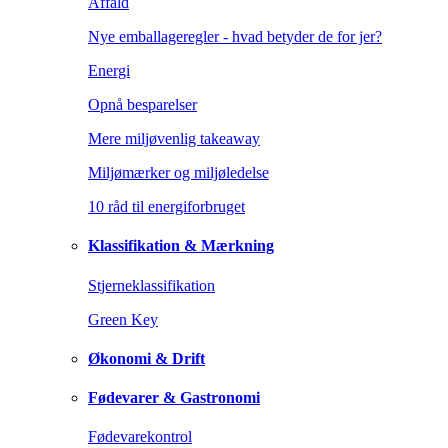
Affald
Nye emballageregler - hvad betyder de for jer?
Energi
Opnå besparelser
Mere miljøvenlig takeaway
Miljømærker og miljøledelse
10 råd til energiforbruget
Klassifikation & Mærkning
Stjerneklassifikation
Green Key
Økonomi & Drift
Fødevarer & Gastronomi
Fødevarekontrol