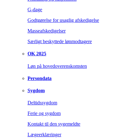
G-dage
Godtgørelse for usaglig afskedigelse
Masseafskedigelser
Særligt beskyttede lønmodtagere
OK 2025
Løn på hovedoverenskomsten
Persondata
Sygdom
Deltidssygdom
Ferie og sygdom
Kontakt til den sygemeldte
Lægeerklæringer