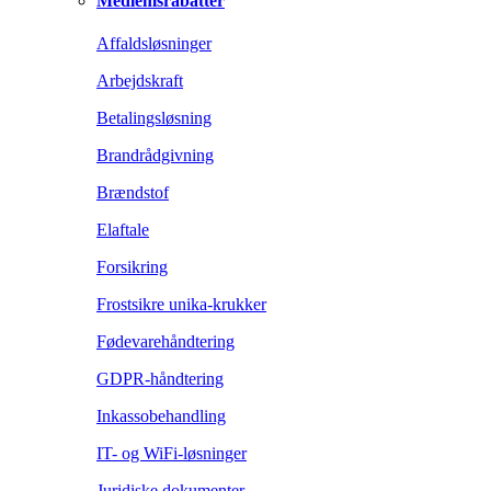
Medlemsrabatter
Affaldsløsninger
Arbejdskraft
Betalingsløsning
Brandrådgivning
Brændstof
Elaftale
Forsikring
Frostsikre unika-krukker
Fødevarehåndtering
GDPR-håndtering
Inkassobehandling
IT- og WiFi-løsninger
Juridiske dokumenter