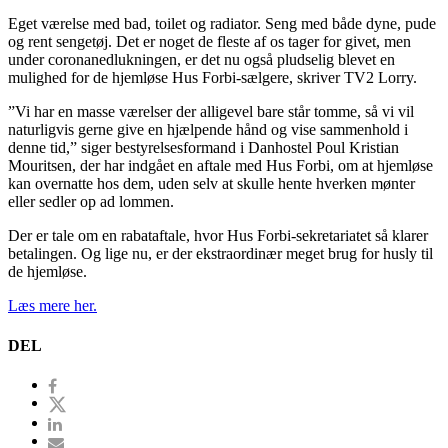
Eget værelse med bad, toilet og radiator. Seng med både dyne, pude
og rent sengetøj. Det er noget de fleste af os tager for givet, men
under coronanedlukningen, er det nu også pludselig blevet en
mulighed for de hjemløse Hus Forbi-sælgere, skriver TV2 Lorry.
”Vi har en masse værelser der alligevel bare står tomme, så vi vil
naturligvis gerne give en hjælpende hånd og vise sammenhold i
denne tid,” siger bestyrelsesformand i Danhostel Poul Kristian
Mouritsen, der har indgået en aftale med Hus Forbi, om at hjemløse
kan overnatte hos dem, uden selv at skulle hente hverken mønter
eller sedler op ad lommen.
Der er tale om en rabataftale, hvor Hus Forbi-sekretariatet så klarer
betalingen. Og lige nu, er der ekstraordinær meget brug for husly til
de hjemløse.
Læs mere her.
DEL