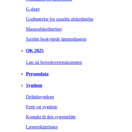
G-dage
Godtgørelse for usaglig afskedigelse
Masseafskedigelser
Særligt beskyttede lønmodtagere
OK 2025
Løn på hovedoverenskomsten
Persondata
Sygdom
Deltidssygdom
Ferie og sygdom
Kontakt til den sygemeldte
Lægeerklæringer