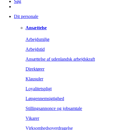
Søg
Dit personale
Ansættelse
Arbejdsmiljø
Arbejdstid
Ansættelse af udenlandsk arbejdskraft
Direktører
Klausuler
Loyalitetspligt
Løngennemsigtighed
Stillingsannonce og jobsamtale
Vikarer
Virksomhedsoverdragelse