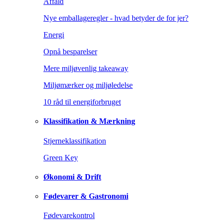
Affald
Nye emballageregler - hvad betyder de for jer?
Energi
Opnå besparelser
Mere miljøvenlig takeaway
Miljømærker og miljøledelse
10 råd til energiforbruget
Klassifikation & Mærkning
Stjerneklassifikation
Green Key
Økonomi & Drift
Fødevarer & Gastronomi
Fødevarekontrol