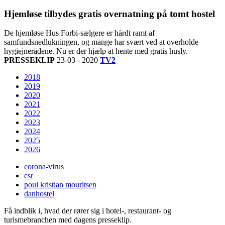
Hjemløse tilbydes gratis overnatning på tomt hostel
De hjemløse Hus Forbi-sælgere er hårdt ramt af
samfundsnedlukningen, og mange har svært ved at overholde
hygiejnerådene. Nu er der hjælp at hente med gratis husly.
PRESSEKLIP
23-03 - 2020
TV2
2018
2019
2020
2021
2022
2023
2024
2025
2026
corona-virus
csr
poul kristian mouritsen
danhostel
Få indblik i, hvad der rører sig i hotel-, restaurant- og
turismebranchen med dagens presseklip.