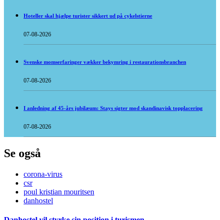
Hoteller skal hjælpe turister sikkert ud på cykelstierne
07-08-2026
Svenske momserfaringer vækker bekymring i restaurationsbranchen
07-08-2026
I anledning af 45-års jubilæum: Stays sigter mod skandinavisk topplacering
07-08-2026
Se også
corona-virus
csr
poul kristian mouritsen
danhostel
Danhostel vil styrke sin position i turismen