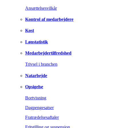
Ansættelsesvilkår
Kontrol af medarbejdere
Kost
Lønstatistik
Medarbejdertilfredshed
Trivsel i branchen
Natarbejde
Opsigelse
Bortvisning
Dagpengesatser
Fratrædelsesaftaler
Fritstilling og suspension