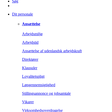
Søg
Dit personale
Ansættelse
Arbejdsmiljø
Arbejdstid
Ansættelse af udenlandsk arbejdskraft
Direktører
Klausuler
Loyalitetspligt
Løngennemsigtighed
Stillingsannonce og jobsamtale
Vikarer
Virksomhedsoverdragelse