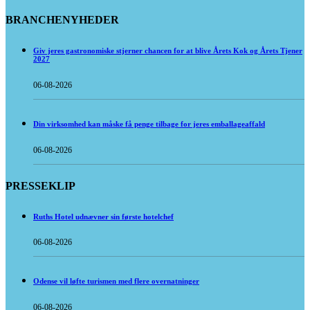
BRANCHENYHEDER
Giv jeres gastronomiske stjerner chancen for at blive Årets Kok og Årets Tjener
2027
06-08-2026
Din virksomhed kan måske få penge tilbage for jeres emballageaffald
06-08-2026
PRESSEKLIP
Ruths Hotel udnævner sin første hotelchef
06-08-2026
Odense vil løfte turismen med flere overnatninger
06-08-2026