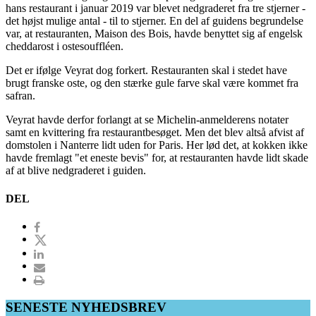
hans restaurant i januar 2019 var blevet nedgraderet fra tre stjerner -
det højst mulige antal - til to stjerner. En del af guidens begrundelse
var, at restauranten, Maison des Bois, havde benyttet sig af engelsk
cheddarost i ostesouffléen.
Det er ifølge Veyrat dog forkert. Restauranten skal i stedet have
brugt franske oste, og den stærke gule farve skal være kommet fra
safran.
Veyrat havde derfor forlangt at se Michelin-anmelderens notater
samt en kvittering fra restaurantbesøget. Men det blev altså afvist af
domstolen i Nanterre lidt uden for Paris. Her lød det, at kokken ikke
havde fremlagt "et eneste bevis" for, at restauranten havde lidt skade
af at blive nedgraderet i guiden.
DEL
SENESTE NYHEDSBREV