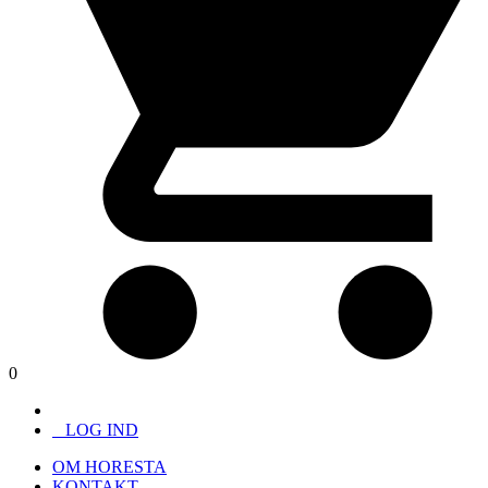
0
LOG IND
OM HORESTA
KONTAKT