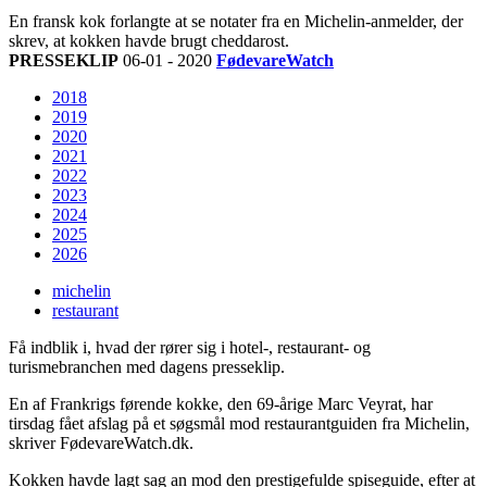
En fransk kok forlangte at se notater fra en Michelin-anmelder, der
skrev, at kokken havde brugt cheddarost.
PRESSEKLIP
06-01 - 2020
FødevareWatch
2018
2019
2020
2021
2022
2023
2024
2025
2026
michelin
restaurant
Få indblik i, hvad der rører sig i hotel-, restaurant- og
turismebranchen med dagens presseklip.
En af Frankrigs førende kokke, den 69-årige Marc Veyrat, har
tirsdag fået afslag på et søgsmål mod restaurantguiden fra Michelin,
skriver FødevareWatch.dk.
Kokken havde lagt sag an mod den prestigefulde spiseguide, efter at