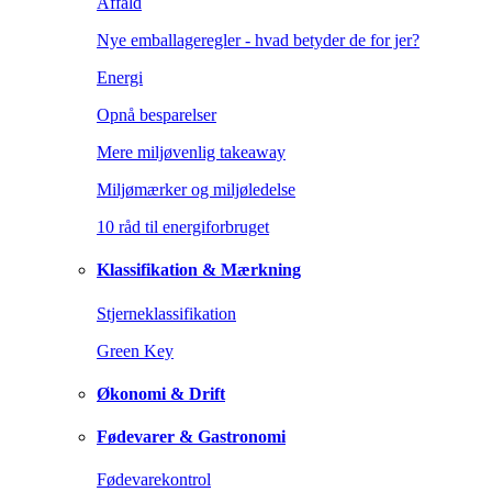
Affald
Nye emballageregler - hvad betyder de for jer?
Energi
Opnå besparelser
Mere miljøvenlig takeaway
Miljømærker og miljøledelse
10 råd til energiforbruget
Klassifikation & Mærkning
Stjerneklassifikation
Green Key
Økonomi & Drift
Fødevarer & Gastronomi
Fødevarekontrol