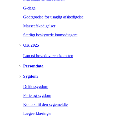
G-dage
Godtgørelse for usaglig afskedigelse
Masseafskedigelser
Særligt beskyttede lønmodtagere
OK 2025
Løn på hovedoverenskomsten
Persondata
Sygdom
Deltidssygdom
Ferie og sygdom
Kontakt til den sygemeldte
Lægeerklæringer