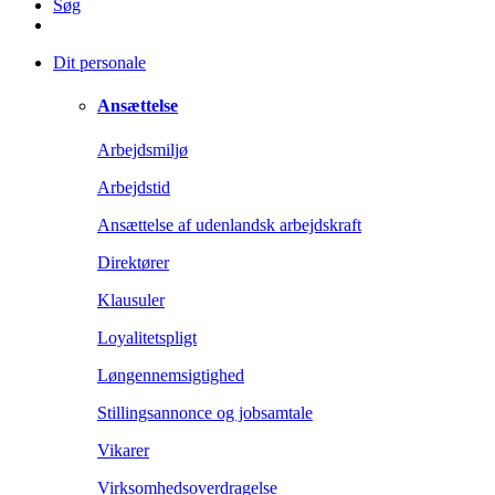
Søg
Dit personale
Ansættelse
Arbejdsmiljø
Arbejdstid
Ansættelse af udenlandsk arbejdskraft
Direktører
Klausuler
Loyalitetspligt
Løngennemsigtighed
Stillingsannonce og jobsamtale
Vikarer
Virksomhedsoverdragelse