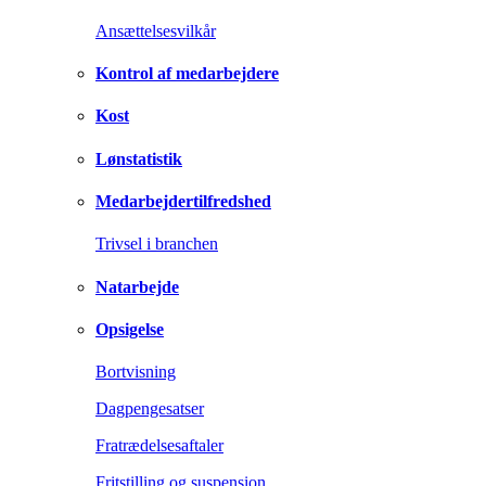
Ansættelsesvilkår
Kontrol af medarbejdere
Kost
Lønstatistik
Medarbejdertilfredshed
Trivsel i branchen
Natarbejde
Opsigelse
Bortvisning
Dagpengesatser
Fratrædelsesaftaler
Fritstilling og suspension