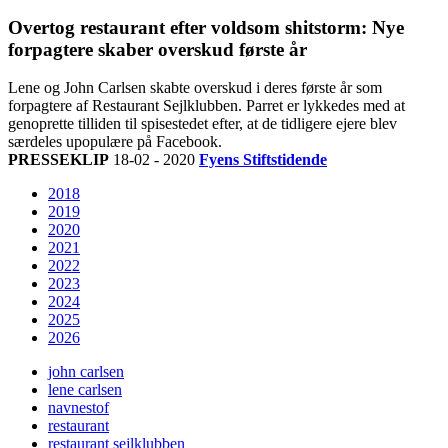
Overtog restaurant efter voldsom shitstorm: Nye
forpagtere skaber overskud første år
Lene og John Carlsen skabte overskud i deres første år som
forpagtere af Restaurant Sejlklubben. Parret er lykkedes med at
genoprette tilliden til spisestedet efter, at de tidligere ejere blev
særdeles upopulære på Facebook.
PRESSEKLIP
18-02 - 2020
Fyens Stiftstidende
2018
2019
2020
2021
2022
2023
2024
2025
2026
john carlsen
lene carlsen
navnestof
restaurant
restaurant sejlklubben