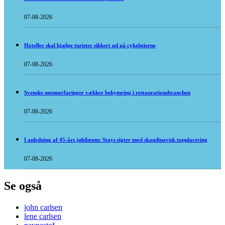
07-08-2026
Hoteller skal hjælpe turister sikkert ud på cykelstierne
07-08-2026
Svenske momserfaringer vækker bekymring i restaurationsbranchen
07-08-2026
I anledning af 45-års jubilæum: Stays sigter mod skandinavisk topplacering
07-08-2026
Se også
john carlsen
lene carlsen