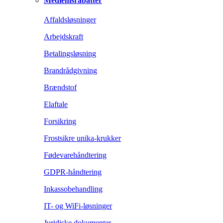
Medlemsrabatter
Affaldsløsninger
Arbejdskraft
Betalingsløsning
Brandrådgivning
Brændstof
Elaftale
Forsikring
Frostsikre unika-krukker
Fødevarehåndtering
GDPR-håndtering
Inkassobehandling
IT- og WiFi-løsninger
Juridiske dokumenter