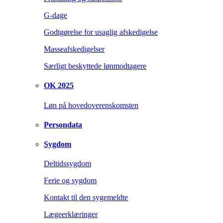
G-dage
Godtgørelse for usaglig afskedigelse
Masseafskedigelser
Særligt beskyttede lønmodtagere
OK 2025
Løn på hovedoverenskomsten
Persondata
Sygdom
Deltidssygdom
Ferie og sygdom
Kontakt til den sygemeldte
Lægeerklæringer