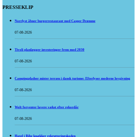
PRESSEKLIP
Norrlyst åbner burgerrestaurant med Casper Drømme
07-08-2026
Tivoli planlægger investeringer frem mod 2030
07-08-2026
Campingpladser mister terræn i dansk turisme: Efterlyser moderne lovgivning
07-08-2026
Wolt forventer lavere vækst efter rekordår
07-08-2026
Hotel i Ribe knækker rekrutteringskoden