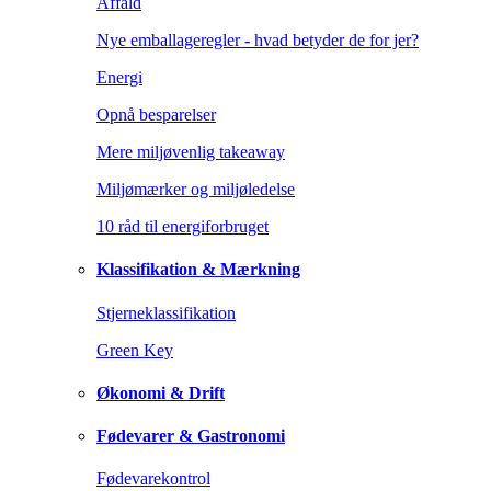
Affald
Nye emballageregler - hvad betyder de for jer?
Energi
Opnå besparelser
Mere miljøvenlig takeaway
Miljømærker og miljøledelse
10 råd til energiforbruget
Klassifikation & Mærkning
Stjerneklassifikation
Green Key
Økonomi & Drift
Fødevarer & Gastronomi
Fødevarekontrol