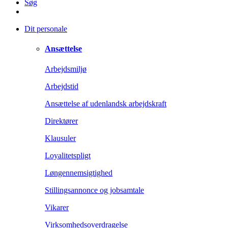
Søg
Dit personale
Ansættelse
Arbejdsmiljø
Arbejdstid
Ansættelse af udenlandsk arbejdskraft
Direktører
Klausuler
Loyalitetspligt
Løngennemsigtighed
Stillingsannonce og jobsamtale
Vikarer
Virksomhedsoverdragelse