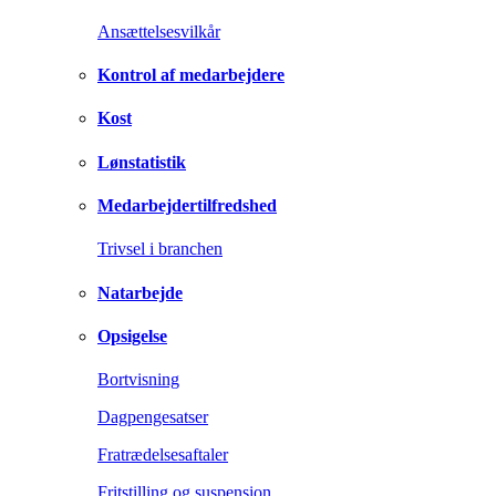
Ansættelsesvilkår
Kontrol af medarbejdere
Kost
Lønstatistik
Medarbejdertilfredshed
Trivsel i branchen
Natarbejde
Opsigelse
Bortvisning
Dagpengesatser
Fratrædelsesaftaler
Fritstilling og suspension